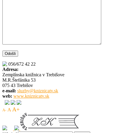
056/672 42 22
Adresa:
Zemplínska knižnica v Trebišove
M.R.Štefánika 53
075 43 Trebišov
e-mail:
sluzby@kniznicatv.sk
web:
www.kniznicatv.sk
A+
A
A-