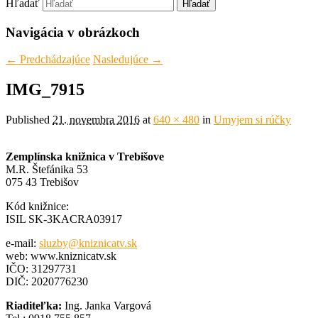
Hľadať
Navigácia v obrázkoch
← Predchádzajúce
Nasledujúce →
IMG_7915
Published
21. novembra 2016
at
640 × 480
in
Umyjem si rúčky
Zemplínska knižnica v Trebišove
M.R. Štefánika 53
075 43 Trebišov
Kód knižnice:
ISIL SK-3KACRA03917
e-mail:
sluzby@kniznicatv.sk
web: www.kniznicatv.sk
IČO: 31297731
DIČ: 2020776230
Riaditeľka:
Ing. Janka Vargová