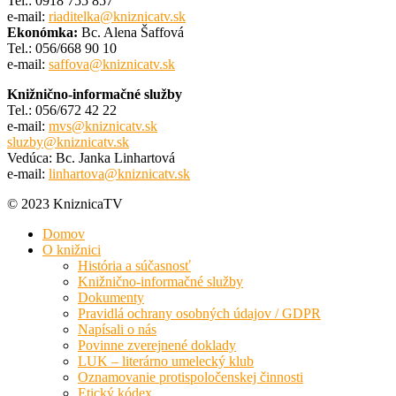
Tel.: 0918 755 857
e-mail:
riaditelka@kniznicatv.sk
Ekonómka:
Bc. Alena Šaffová
Tel.: 056/668 90 10
e-mail:
saffova@kniznicatv.sk
Knižnično-informačné služby
Tel.: 056/672 42 22
e-mail:
mvs@kniznicatv.sk
sluzby@kniznicatv.sk
Vedúca: Bc. Janka Linhartová
e-mail:
linhartova@kniznicatv.sk
© 2023 KniznicaTV
Domov
O knižnici
História a súčasnosť
Knižnično-informačné služby
Dokumenty
Pravidlá ochrany osobných údajov / GDPR
Napísali o nás
Povinne zverejnené doklady
LUK – literárno umelecký klub
Oznamovanie protispoločenskej činnosti
Etický kódex