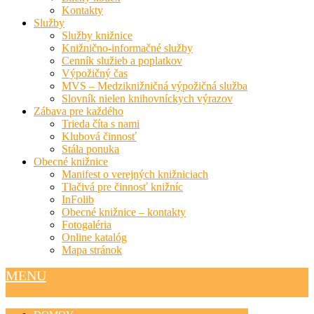
Kontakty
Služby
Služby knižnice
Knižnično-informačné služby
Cenník služieb a poplatkov
Výpožičný čas
MVS – Medziknižničná výpožičná služba
Slovník nielen knihovníckych výrazov
Zábava pre každého
Trieda číta s nami
Klubová činnosť
Stála ponuka
Obecné knižnice
Manifest o verejných knižniciach
Tlačivá pre činnosť knižníc
InFolib
Obecné knižnice – kontakty
Fotogaléria
Online katalóg
Mapa stránok
MENU