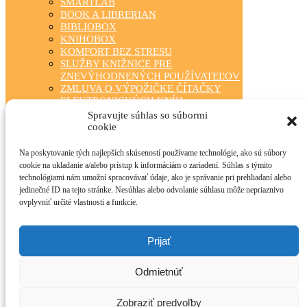
SMARTLAB
BOOK A LIBRERIAN
BIBLIOBOX
KNIHOBOX
KOMFORT BEZ STRESU
SLUŽBY KNIŽNICE PRE
ZNEVÝHODNENÝCH POUŽÍVATEĽOV
ZMLUVA O VÝPOŽIČKE ČÍTAČKY
ELEKTRONICKÝCH KNÍH
ZÁBAVA PRE KAŽDÉHO
Spravujte súhlas so súbormi
TRIEDA ČÍTA S NAMI
cookie
KLUBOVÁ ČINNOSŤ
STÁLA PONUKA
Na poskytovanie tých najlepších skúseností používame technológie, ako sú súbory
FOTOGALÉRIA
cookie na ukladanie a/alebo prístup k informáciám o zariadení. Súhlas s týmito
OBECNÉ KNIŽNICE
technológiami nám umožní spracovávať údaje, ako je správanie pri prehliadaní alebo
MANIFEST O VEREJNÝCH
jedinečné ID na tejto stránke. Nesúhlas alebo odvolanie súhlasu môže nepriaznivo
KNIŽNICIACH
ovplyvniť určité vlastnosti a funkcie.
TLAČIVÁ PRE ČINNOSŤ KNIŽNÍC
INFOLIB
OBECNÉ KNIŽNICE – KONTAKTY
Prijať
PRÍRODA NEPOZNÁ HRANICE
O PROJEKTE
Odmietnúť
AKTUALITY
TLAČOVÉ SPRÁVY
FOTOGALÉRIA PROJEKTU – A
Zobraziť predvoľby