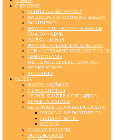
DOMOV
O KNIŽNICI
HISTÓRIA A SÚČASNOSŤ
KNIŽNIČNO-INFORMAČNÉ SLUŽBY
DOKUMENTY
PRAVIDLÁ OCHRANY OSOBNÝCH
ÚDAJOV / GDPR
NAPÍSALI O NÁS
POVINNE ZVEREJNENÉ DOKLADY
LUK – LITERÁRNO UMELECKÝ KLUB
OZNAMOVANIE
PROTISPOLOČENSKEJ ČINNOSTI
ETICKÝ KÓDEX
KONTAKTY
SLUŽBY
SLUŽBY KNIŽNICE
VÝPOŽIČNÝ ČAS
CENNÍK SLUŽIEB A POPLATKOV
BENEFITY A ZĽAVY
REGIONALISTIKA A BIBLIOGRAFIA
REGIONÁLNE DOKUMENTY
EDIČNÁ ČINNOSŤ
REŠERŠE
ZOZNAM PERIODÍK
DONÁŠKA KNÍH