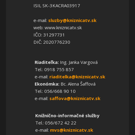
ISIL SK-3KACRA03917
e-mail:
sluzby@kniznicatv.sk
web: www.kniznicatv.sk
IČO: 31297731
DIČ: 2020776230
Riaditeľka:
Ing. Janka Vargová
Tel.: 0918 755 857
e-mail:
riaditelka@kniznicatv.sk
Ekonómka:
Bc. Alena Šaffová
Tel.: 056/668 90 10
e-mail:
saffova@kniznicatv.sk
Knižnično-informačné služby
Tel.: 056/672 42 22
e-mail:
mvs@kniznicatv.sk