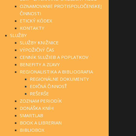
OZNAMOVANIE PROTISPOLOČENSKEJ
ČINNOSTI
ETICKÝ KÓDEX
KONTAKTY
SLUŽBY
SLUŽBY KNIŽNICE
VÝPOŽIČNÝ ČAS
CENNÍK SLUŽIEB A POPLATKOV
BENEFITY A ZĽAVY
REGIONALISTIKA A BIBLIOGRAFIA
REGIONÁLNE DOKUMENTY
EDIČNÁ ČINNOSŤ
REŠERŠE
ZOZNAM PERIODÍK
DONÁŠKA KNÍH
SMARTLAB
BOOK A LIBRERIAN
BIBLIOBOX