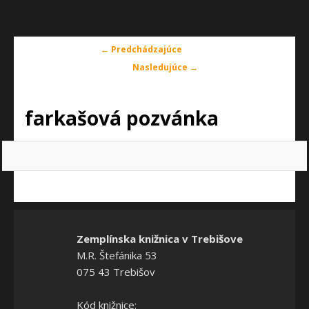
Navigácia
← Predchádzajúce
v
Nasledujúce →
obrázkoch
farkašová pozvánka
Zemplínska knižnica v Trebišove
M.R. Štefánika 53
075 43 Trebišov
Kód knižnice: