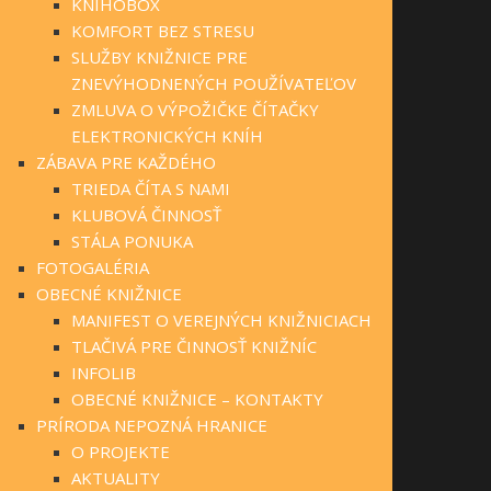
KNIHOBOX
KOMFORT BEZ STRESU
SLUŽBY KNIŽNICE PRE
ZNEVÝHODNENÝCH POUŽÍVATEĽOV
ZMLUVA O VÝPOŽIČKE ČÍTAČKY
ELEKTRONICKÝCH KNÍH
ZÁBAVA PRE KAŽDÉHO
TRIEDA ČÍTA S NAMI
KLUBOVÁ ČINNOSŤ
STÁLA PONUKA
FOTOGALÉRIA
OBECNÉ KNIŽNICE
MANIFEST O VEREJNÝCH KNIŽNICIACH
TLAČIVÁ PRE ČINNOSŤ KNIŽNÍC
INFOLIB
OBECNÉ KNIŽNICE – KONTAKTY
PRÍRODA NEPOZNÁ HRANICE
O PROJEKTE
AKTUALITY