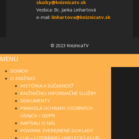
sluzby@kniznicatv.sk
Vedúca: Bc. Janka Linhartová
e-mail:
linhartova@kniznicatv.sk
© 2023 KniznicaTV
MENU
DOMOV
O KNIŽNICI
HISTÓRIA A SÚČASNOSŤ
KNIŽNIČNO-INFORMAČNÉ SLUŽBY
DOKUMENTY
PRAVIDLÁ OCHRANY OSOBNÝCH
ÚDAJOV / GDPR
NAPÍSALI O NÁS
POVINNE ZVEREJNENÉ DOKLADY
LUK – LITERÁRNO UMELECKÝ KLUB