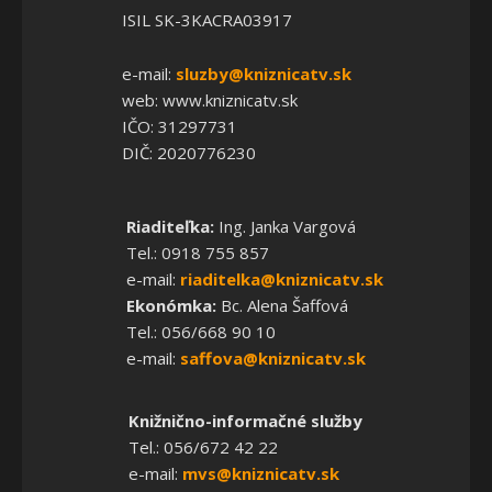
ISIL SK-3KACRA03917
e-mail:
sluzby@kniznicatv.sk
web: www.kniznicatv.sk
IČO: 31297731
DIČ: 2020776230
Riaditeľka:
Ing. Janka Vargová
Tel.: 0918 755 857
e-mail:
riaditelka@kniznicatv.sk
Ekonómka:
Bc. Alena Šaffová
Tel.: 056/668 90 10
e-mail:
saffova@kniznicatv.sk
Knižnično-informačné služby
Tel.: 056/672 42 22
e-mail:
mvs@kniznicatv.sk