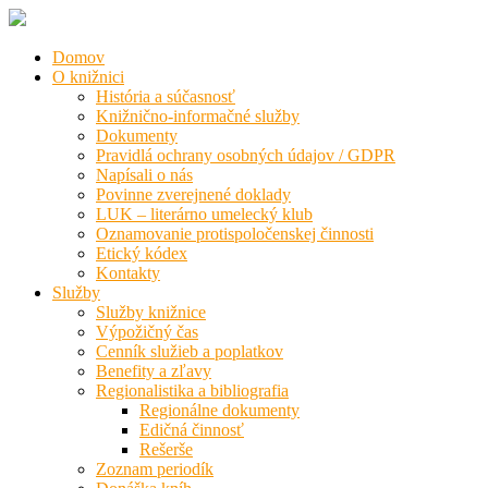
Domov
O knižnici
História a súčasnosť
Knižnično-informačné služby
Dokumenty
Pravidlá ochrany osobných údajov / GDPR
Napísali o nás
Povinne zverejnené doklady
LUK – literárno umelecký klub
Oznamovanie protispoločenskej činnosti
Etický kódex
Kontakty
Služby
Služby knižnice
Výpožičný čas
Cenník služieb a poplatkov
Benefity a zľavy
Regionalistika a bibliografia
Regionálne dokumenty
Edičná činnosť
Rešerše
Zoznam periodík