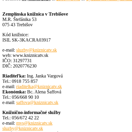
Zemplínska knižnica v Trebišove
M.R. Štefánika 53
075 43 Trebišov
Kód knižnice:
ISIL SK-3KACRA03917
e-mail:
sluzby@kniznicatv.sk
web: www.kniznicatv.sk
IČO: 31297731
DIČ: 2020776230
Riaditeľka:
Ing. Janka Vargová
Tel.: 0918 755 857
e-mail:
riaditelka@kniznicatv.sk
Ekonómka:
Bc. Alena Šaffová
Tel.: 056/668 90 10
e-mail:
saffova@kniznicatv.sk
Knižnično-informačné služby
Tel.: 056/672 42 22
e-mail:
mvs@kniznicatv.sk
sluzby@kniznicatv.sk