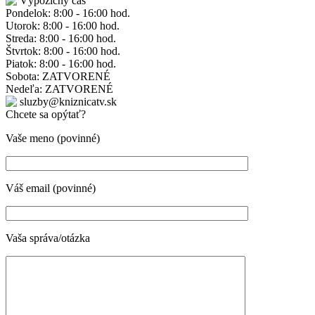
Výpožičný čas
Pondelok: 8:00 - 16:00 hod.
Utorok: 8:00 - 16:00 hod.
Streda: 8:00 - 16:00 hod.
Štvrtok: 8:00 - 16:00 hod.
Piatok: 8:00 - 16:00 hod.
Sobota: ZATVORENÉ
Nedeľa: ZATVORENÉ
sluzby@kniznicatv.sk
Chcete sa opýtať?
Vaše meno (povinné)
Váš email (povinné)
Vaša správa/otázka