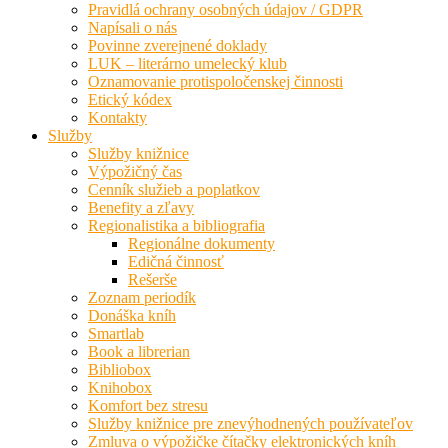
Pravidlá ochrany osobných údajov / GDPR
Napísali o nás
Povinne zverejnené doklady
LUK – literárno umelecký klub
Oznamovanie protispoločenskej činnosti
Etický kódex
Kontakty
Služby
Služby knižnice
Výpožičný čas
Cenník služieb a poplatkov
Benefity a zľavy
Regionalistika a bibliografia
Regionálne dokumenty
Edičná činnosť
Rešerše
Zoznam periodík
Donáška kníh
Smartlab
Book a librerian
Bibliobox
Knihobox
Komfort bez stresu
Služby knižnice pre znevýhodnených používateľov
Zmluva o výpožičke čítačky elektronických kníh