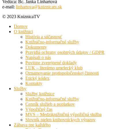
Vedúca: Bc. Janka Linhartová
e-mail:
linhartova@kniznicatv.sk
© 2023 KniznicaTV
Domov
O knižnici
História a súčasnosť
Knižnično-informačné služby
Dokumenty
Pravidlá ochrany osobných údajov / GDPR
Napísali o nás
Povinne zverejnené doklady
LUK – literárno umelecký klub
Oznamovanie protispoločenskej činnosti
Etický kódex
Kontakty
Služby
Služby knižnice
Knižnično-informačné služby
Cenník služieb a poplatkov
Výpožičný čas
MVS – Medziknižničná výpožičná služba
Slovník nielen knihovníckych výrazov
Zábava pre každého