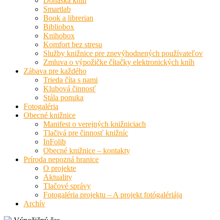
Donáška kníh
Smartlab
Book a librerian
Bibliobox
Knihobox
Komfort bez stresu
Služby knižnice pre znevýhodnených používateľov
Zmluva o výpožičke čítačky elektronických kníh
Zábava pre každého
Trieda číta s nami
Klubová činnosť
Stála ponuka
Fotogaléria
Obecné knižnice
Manifest o verejných knižniciach
Tlačivá pre činnosť knižníc
InFolib
Obecné knižnice – kontakty
Príroda nepozná hranice
O projekte
Aktuality
Tlačové správy
Fotogaléria projektu – A projekt fotógalériája
Archív