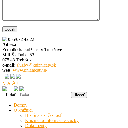
056/672 42 22
Adresa:
Zemplínska knižnica v Trebišove
M.R.Štefánika 53
075 43 Trebišov
e-mail:
sluzby@kniznicatv.sk
web:
www.kniznicatv.sk
A+
A
A-
Hľadať
Domov
O knižnici
História a súčasnosť
Knižnično-informačné služby
Dokumenty