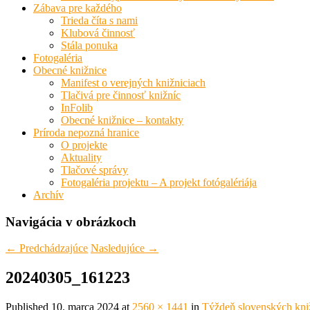
Zábava pre každého
Trieda číta s nami
Klubová činnosť
Stála ponuka
Fotogaléria
Obecné knižnice
Manifest o verejných knižniciach
Tlačivá pre činnosť knižníc
InFolib
Obecné knižnice – kontakty
Príroda nepozná hranice
O projekte
Aktuality
Tlačové správy
Fotogaléria projektu – A projekt fotógalériája
Archív
Navigácia v obrázkoch
← Predchádzajúce
Nasledujúce →
20240305_161223
Published
10. marca 2024
at
2560 × 1441
in
Týždeň slovenských kniž