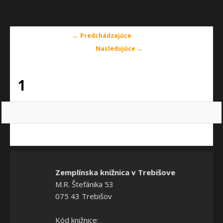
Navigácia
← Predchádzajúce
v
Nasledujúce →
obrázkoch
1
Zemplínska knižnica v Trebišove
M.R. Štefánika 53
075 43 Trebišov
Kód knižnice: