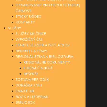
OZNAMOVANIE PROTISPOLOČENSKEJ
ČINNOSTI
ETICKÝ KÓDEX
KONTAKTY
SLUŽBY
SLUŽBY KNIŽNICE
VÝPOŽIČNÝ ČAS
CENNÍK SLUŽIEB A POPLATKOV
BENEFITY A ZĽAVY
REGIONALISTIKA A BIBLIOGRAFIA
REGIONÁLNE DOKUMENTY
EDIČNÁ ČINNOSŤ
REŠERŠE
ZOZNAM PERIODÍK
DONÁŠKA KNÍH
SMARTLAB
BOOK A LIBRERIAN
BIBLIOBOX