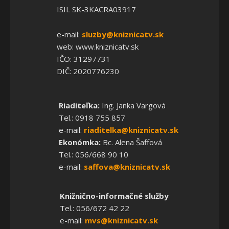
ISIL SK-3KACRA03917
e-mail:
sluzby@kniznicatv.sk
web: www.kniznicatv.sk
IČO: 31297731
DIČ: 2020776230
Riaditeľka:
Ing. Janka Vargová
Tel.: 0918 755 857
e-mail:
riaditelka@kniznicatv.sk
Ekonómka:
Bc. Alena Šaffová
Tel.: 056/668 90 10
e-mail:
saffova@kniznicatv.sk
Knižnično-informačné služby
Tel.: 056/672 42 22
e-mail:
mvs@kniznicatv.sk