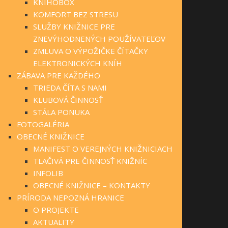
KNIHOBOX
KOMFORT BEZ STRESU
SLUŽBY KNIŽNICE PRE
ZNEVÝHODNENÝCH POUŽÍVATEĽOV
ZMLUVA O VÝPOŽIČKE ČÍTAČKY
ELEKTRONICKÝCH KNÍH
ZÁBAVA PRE KAŽDÉHO
TRIEDA ČÍTA S NAMI
KLUBOVÁ ČINNOSŤ
STÁLA PONUKA
FOTOGALÉRIA
OBECNÉ KNIŽNICE
MANIFEST O VEREJNÝCH KNIŽNICIACH
TLAČIVÁ PRE ČINNOSŤ KNIŽNÍC
INFOLIB
OBECNÉ KNIŽNICE – KONTAKTY
PRÍRODA NEPOZNÁ HRANICE
O PROJEKTE
AKTUALITY