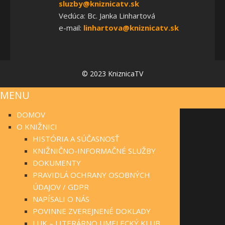
sluzby@kniznicatv.sk
Vedúca: Bc. Janka Linhartová
e-mail:
linhartova@kniznicatv.sk
© 2023 KniznicaTV
MENU
DOMOV
O KNIŽNICI
HISTÓRIA A SÚČASNOSŤ
KNIŽNIČNO-INFORMAČNÉ SLUŽBY
DOKUMENTY
PRAVIDLÁ OCHRANY OSOBNÝCH
ÚDAJOV / GDPR
NAPÍSALI O NÁS
POVINNE ZVEREJNENÉ DOKLADY
LUK – LITERÁRNO UMELECKÝ KLUB