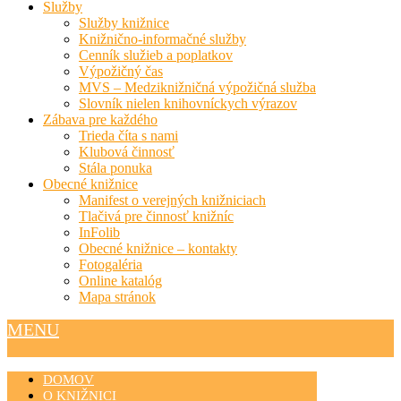
Služby
Služby knižnice
Knižnično-informačné služby
Cenník služieb a poplatkov
Výpožičný čas
MVS – Medziknižničná výpožičná služba
Slovník nielen knihovníckych výrazov
Zábava pre každého
Trieda číta s nami
Klubová činnosť
Stála ponuka
Obecné knižnice
Manifest o verejných knižniciach
Tlačivá pre činnosť knižníc
InFolib
Obecné knižnice – kontakty
Fotogaléria
Online katalóg
Mapa stránok
MENU
DOMOV
O KNIŽNICI