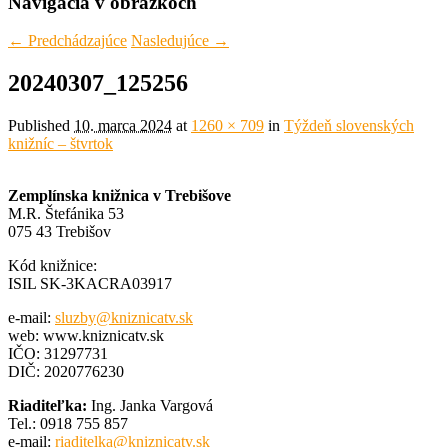
Navigácia v obrázkoch
← Predchádzajúce
Nasledujúce →
20240307_125256
Published
10. marca 2024
at
1260 × 709
in
Týždeň slovenských
knižníc – štvrtok
Zemplínska knižnica v Trebišove
M.R. Štefánika 53
075 43 Trebišov
Kód knižnice:
ISIL SK-3KACRA03917
e-mail:
sluzby@kniznicatv.sk
web: www.kniznicatv.sk
IČO: 31297731
DIČ: 2020776230
Riaditeľka:
Ing. Janka Vargová
Tel.: 0918 755 857
e-mail:
riaditelka@kniznicatv.sk