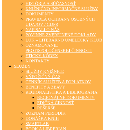
HISTÓRIA A SÚČASNOSŤ
KNIŽNIČNO-INFORMAČNÉ SLUŽBY
DOKUMENTY
PRAVIDLÁ OCHRANY OSOBNÝCH
ÚDAJOV / GDPR
NAPÍSALI O NÁS
POVINNE ZVEREJNENÉ DOKLADY
LUK – LITERÁRNO UMELECKÝ KLUB
OZNAMOVANIE
PROTISPOLOČENSKEJ ČINNOSTI
ETICKÝ KÓDEX
KONTAKTY
SLUŽBY
SLUŽBY KNIŽNICE
VÝPOŽIČNÝ ČAS
CENNÍK SLUŽIEB A POPLATKOV
BENEFITY A ZĽAVY
REGIONALISTIKA A BIBLIOGRAFIA
REGIONÁLNE DOKUMENTY
EDIČNÁ ČINNOSŤ
REŠERŠE
ZOZNAM PERIODÍK
DONÁŠKA KNÍH
SMARTLAB
BOOK A LIBRERIAN