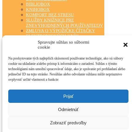
BIBLIOBOX
KNIHOBOX
KOMFORT BEZ STRESU
SLUŽBY KNIŽNICE PRE
ZNEVÝHODNENÝCH POUŽÍVATEĽOV
ZMLUVA O VÝPOŽIČKE ČÍTAČKY
ELEKTRONICKÝCH KNÍH
ZÁBAVA PRE KAŽDÉHO
Spravujte súhlas so súbormi
TRIEDA ČÍTA S NAMI
cookie
KLUBOVÁ ČINNOSŤ
STÁLA PONUKA
Na poskytovanie tých najlepších skúseností používame technológie, ako sú súbory
FOTOGALÉRIA
cookie na ukladanie a/alebo prístup k informáciám o zariadení. Súhlas s týmito
OBECNÉ KNIŽNICE
technológiami nám umožní spracovávať údaje, ako je správanie pri prehliadaní alebo
MANIFEST O VEREJNÝCH
jedinečné ID na tejto stránke. Nesúhlas alebo odvolanie súhlasu môže nepriaznivo
KNIŽNICIACH
ovplyvniť určité vlastnosti a funkcie.
TLAČIVÁ PRE ČINNOSŤ KNIŽNÍC
INFOLIB
OBECNÉ KNIŽNICE – KONTAKTY
Prijať
PRÍRODA NEPOZNÁ HRANICE
O PROJEKTE
Odmietnúť
AKTUALITY
TLAČOVÉ SPRÁVY
FOTOGALÉRIA PROJEKTU – A
Zobraziť predvoľby
PROJEKT FOTÓGALÉRIÁJA
ARCHÍV