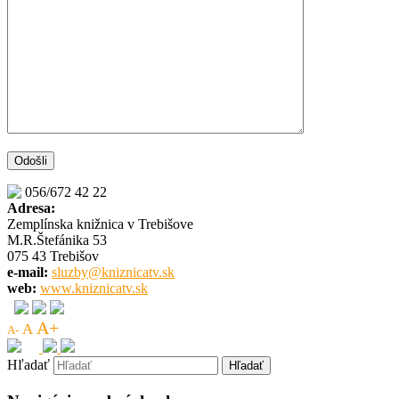
056/672 42 22
Adresa:
Zemplínska knižnica v Trebišove
M.R.Štefánika 53
075 43 Trebišov
e-mail:
sluzby@kniznicatv.sk
web:
www.kniznicatv.sk
A+
A
A-
Hľadať