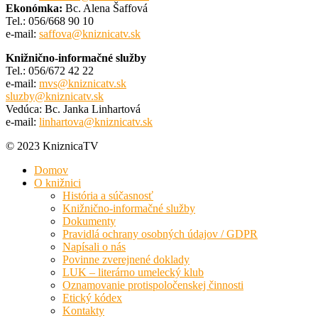
Ekonómka:
Bc. Alena Šaffová
Tel.: 056/668 90 10
e-mail:
saffova@kniznicatv.sk
Knižnično-informačné služby
Tel.: 056/672 42 22
e-mail:
mvs@kniznicatv.sk
sluzby@kniznicatv.sk
Vedúca: Bc. Janka Linhartová
e-mail:
linhartova@kniznicatv.sk
© 2023 KniznicaTV
Domov
O knižnici
História a súčasnosť
Knižnično-informačné služby
Dokumenty
Pravidlá ochrany osobných údajov / GDPR
Napísali o nás
Povinne zverejnené doklady
LUK – literárno umelecký klub
Oznamovanie protispoločenskej činnosti
Etický kódex
Kontakty