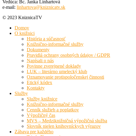
Vedúca: Bc. Janka Linhartová
e-mail:
linhartova@kniznicatv.sk
© 2023 KniznicaTV
Domov
O knižnici
História a súčasnosť
Knižnično-informačné služby
Dokumenty
Pravidlá ochrany osobných údajov / GDPR
Napísali o nás
Povinne zverejnené doklady
LUK – literárno umelecký klub
Oznamovanie protispoločenskej činnosti
Etický kódex
Kontakty
Služby
Služby knižnice
Knižnično-informačné služby
Cenník služieb a poplatkov
Výpožičný čas
MVS – Medziknižničná výpožičná služba
Slovník nielen knihovníckych výrazov
Zábava pre každého