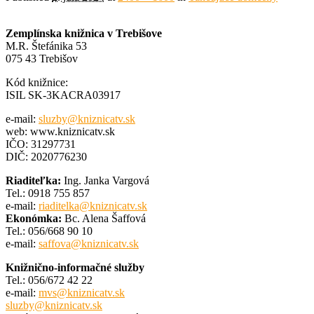
Zemplínska knižnica v Trebišove
M.R. Štefánika 53
075 43 Trebišov
Kód knižnice:
ISIL SK-3KACRA03917
e-mail:
sluzby@kniznicatv.sk
web: www.kniznicatv.sk
IČO: 31297731
DIČ: 2020776230
Riaditeľka:
Ing. Janka Vargová
Tel.: 0918 755 857
e-mail:
riaditelka@kniznicatv.sk
Ekonómka:
Bc. Alena Šaffová
Tel.: 056/668 90 10
e-mail:
saffova@kniznicatv.sk
Knižnično-informačné služby
Tel.: 056/672 42 22
e-mail:
mvs@kniznicatv.sk
sluzby@kniznicatv.sk