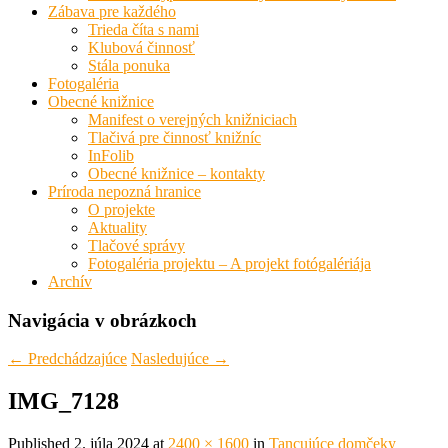
Zábava pre každého
Trieda číta s nami
Klubová činnosť
Stála ponuka
Fotogaléria
Obecné knižnice
Manifest o verejných knižniciach
Tlačivá pre činnosť knižníc
InFolib
Obecné knižnice – kontakty
Príroda nepozná hranice
O projekte
Aktuality
Tlačové správy
Fotogaléria projektu – A projekt fotógalériája
Archív
Navigácia v obrázkoch
← Predchádzajúce
Nasledujúce →
IMG_7128
Published
2. júla 2024
at
2400 × 1600
in
Tancujúce domčeky