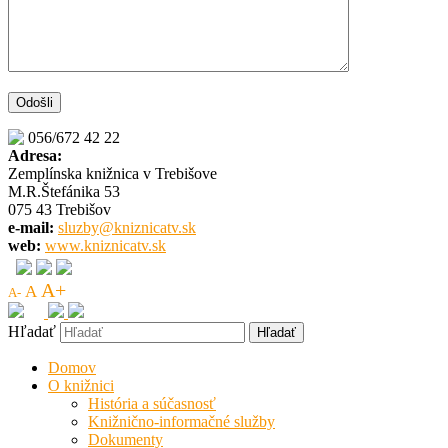
056/672 42 22
Adresa:
Zemplínska knižnica v Trebišove
M.R.Štefánika 53
075 43 Trebišov
e-mail:
sluzby@kniznicatv.sk
web:
www.kniznicatv.sk
A+
A
A-
Hľadať
Domov
O knižnici
História a súčasnosť
Knižnično-informačné služby
Dokumenty