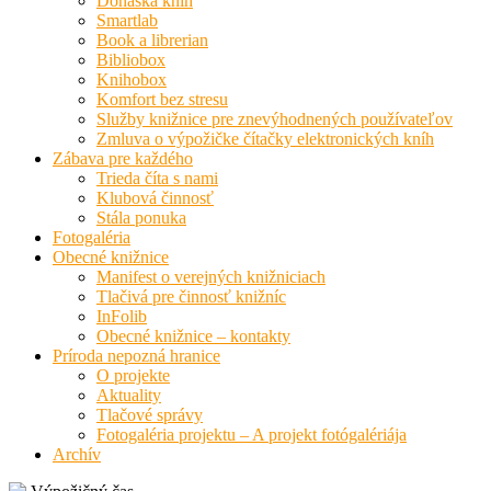
Donáška kníh
Smartlab
Book a librerian
Bibliobox
Knihobox
Komfort bez stresu
Služby knižnice pre znevýhodnených používateľov
Zmluva o výpožičke čítačky elektronických kníh
Zábava pre každého
Trieda číta s nami
Klubová činnosť
Stála ponuka
Fotogaléria
Obecné knižnice
Manifest o verejných knižniciach
Tlačivá pre činnosť knižníc
InFolib
Obecné knižnice – kontakty
Príroda nepozná hranice
O projekte
Aktuality
Tlačové správy
Fotogaléria projektu – A projekt fotógalériája
Archív