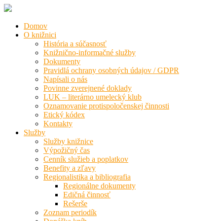
Domov
O knižnici
História a súčasnosť
Knižnično-informačné služby
Dokumenty
Pravidlá ochrany osobných údajov / GDPR
Napísali o nás
Povinne zverejnené doklady
LUK – literárno umelecký klub
Oznamovanie protispoločenskej činnosti
Etický kódex
Kontakty
Služby
Služby knižnice
Výpožičný čas
Cenník služieb a poplatkov
Benefity a zľavy
Regionalistika a bibliografia
Regionálne dokumenty
Edičná činnosť
Rešerše
Zoznam periodík