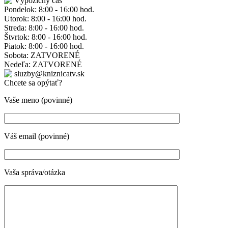
Výpožičný čas
Pondelok: 8:00 - 16:00 hod.
Utorok: 8:00 - 16:00 hod.
Streda: 8:00 - 16:00 hod.
Štvrtok: 8:00 - 16:00 hod.
Piatok: 8:00 - 16:00 hod.
Sobota: ZATVORENÉ
Nedeľa: ZATVORENÉ
sluzby@kniznicatv.sk
Chcete sa opýtať?
Vaše meno (povinné)
Váš email (povinné)
Vaša správa/otázka