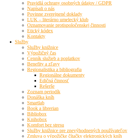
Pravidlá ochrany osobných údajov / GDPR
Napísali o nás
Povinne zverejnené doklady
LUK – literárno umelecký klub
Oznamovanie protispoločenskej činnosti
Etický kódex
Kontakty
Služby
Služby knižnice
Výpožičný čas
Cenník služieb a poplatkov
Benefity a zľavy
Regionalistika a bibliografia
Regionálne dokumenty
Edičná činnosť
Rešerše
Zoznam periodík
Donáška kníh
Smartlab
Book a librerian
Bibliobox
Knihobox
Komfort bez stresu
Služby knižnice pre znevýhodnených používateľov
Zmluva o výpožičke čítačky elektronických kníh