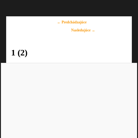
Navigácia
← Predchádzajúce
v
Nasledujúce →
obrázkoch
1 (2)