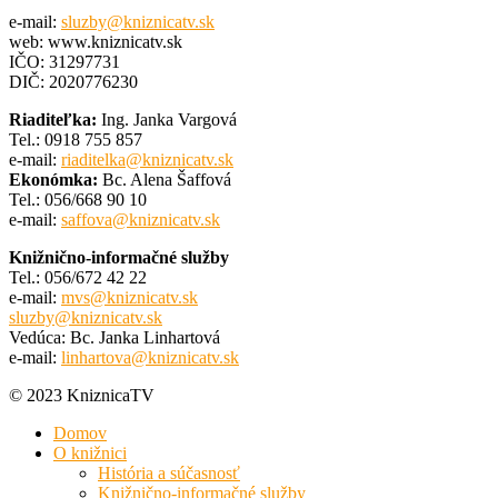
e-mail:
sluzby@kniznicatv.sk
web: www.kniznicatv.sk
IČO: 31297731
DIČ: 2020776230
Riaditeľka:
Ing. Janka Vargová
Tel.: 0918 755 857
e-mail:
riaditelka@kniznicatv.sk
Ekonómka:
Bc. Alena Šaffová
Tel.: 056/668 90 10
e-mail:
saffova@kniznicatv.sk
Knižnično-informačné služby
Tel.: 056/672 42 22
e-mail:
mvs@kniznicatv.sk
sluzby@kniznicatv.sk
Vedúca: Bc. Janka Linhartová
e-mail:
linhartova@kniznicatv.sk
© 2023 KniznicaTV
Domov
O knižnici
História a súčasnosť
Knižnično-informačné služby