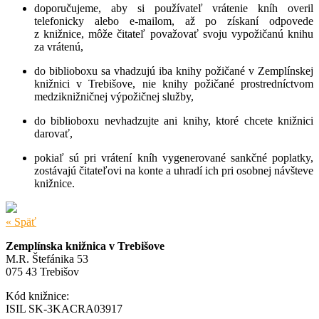
doporučujeme, aby si používateľ vrátenie kníh overil
telefonicky alebo e-mailom, až po získaní odpovede
z knižnice, môže čitateľ považovať svoju vypožičanú knihu
za vrátenú,
do biblioboxu sa vhadzujú iba knihy požičané v Zemplínskej
knižnici v Trebišove, nie knihy požičané prostredníctvom
medziknižničnej výpožičnej služby,
do biblioboxu nevhadzujte ani knihy, ktoré chcete knižnici
darovať,
pokiaľ sú pri vrátení kníh vygenerované sankčné poplatky,
zostávajú čitateľovi na konte a uhradí ich pri osobnej návšteve
knižnice.
« Späť
Zemplínska knižnica v Trebišove
M.R. Štefánika 53
075 43 Trebišov
Kód knižnice:
ISIL SK-3KACRA03917