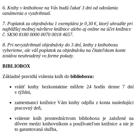
6. Knihy v knihoboxe na Vás budú čakať 3 dni od odoslania
oznámenia o vyzdvihnutí.
7. Poplatok za objednávku 1 exemplára je 0,30 €, ktorý uhradíte pri
najbližšej možnej návšteve knižnice alebo aj online na účet knižnice
č. SK90 8180 0000 0070 0018 4657.
8. Pri nevyzdvihnutí objednávky do 3 dní, knihy z knihoboxu
vyberieme, ale váš poplatok za objednávku na čitateľskom konte
zostáva neuhradený vo forme pokuty.
BIBLIOBOX
Základné pravidlá vrátenia kníh do
biblioboxu:
vrátiť knihy bezkontaktne môžete 24 hodín denne 7 dní
v týždni,
zamestnanci knižnice Vám knihy odpíšu z konta nasledujúci
pracovný deň,
vrátenie kníh prostredníctvom biblioboxu je založené na
dôvere medzi knihovníkom a používateľom knižnice a nie je
to garantovaná služba,