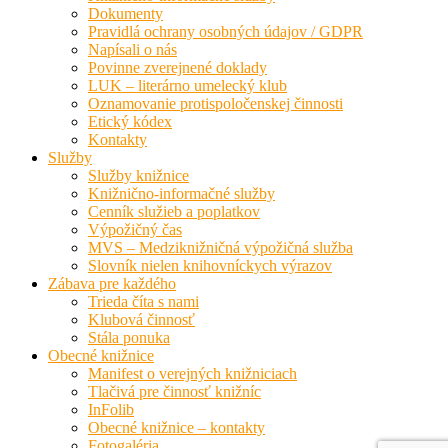
Dokumenty
Pravidlá ochrany osobných údajov / GDPR
Napísali o nás
Povinne zverejnené doklady
LUK – literárno umelecký klub
Oznamovanie protispoločenskej činnosti
Etický kódex
Kontakty
Služby
Služby knižnice
Knižnično-informačné služby
Cenník služieb a poplatkov
Výpožičný čas
MVS – Medziknižničná výpožičná služba
Slovník nielen knihovníckych výrazov
Zábava pre každého
Trieda číta s nami
Klubová činnosť
Stála ponuka
Obecné knižnice
Manifest o verejných knižniciach
Tlačivá pre činnosť knižníc
InFolib
Obecné knižnice – kontakty
Fotogaléria