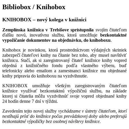
Bibliobox / Knihobox
KNIHOBOX – nový kolega v knižnici
Zemplínska knižnica v Trebišove
sprístupnila
svojím čitateľom
ďalšiu novú, inovatívnu službu, ktorá umožňuje
bezkontaktné
vypožičanie dokumentov na objednávku, do knihoboxu
.
Knihobox je novinkou, ktorá prostredníctvom výdajných skriniek
zabezpečí čitateľovi knihy na čítanie bez toho, aby musel navštíviť
knižnicu. Stačí, ak si zaregistrovaný čitateľ knižnice knihy vopred
objedná z knižničného fondu podľa vlastného výberu, buď
telefonicky alebo emailom a zamestnanci knižnice mu objednané
knihy pripravia do knihoboxu na vyzdvihnutie.
KNIHOBOX umožňuje všetkým zaregistrovaným čitateľom
knižnice využívať bezkontaktnú výpožičnú službu, na základe
ktorej si čitatelia môžu vyzdvihnúť svoje vopred objednané knihy
24 hodín denne 7 dní v týždni.
Zavedením tejto novej služby
vychádzame v ústrety čitateľom, ktorí
nestíhajú prísť do knižnice počas prevádzkovej doby alebo preferujú
bezkontaktné výpožičky bez osobnej návštevy knižnice.