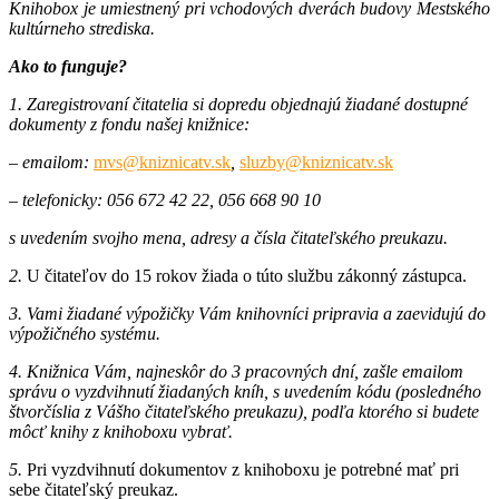
Knihobox je umiestnený pri vchodových dverách budovy Mestského
kultúrneho strediska.
Ako to funguje?
1. Zaregistrovaní čitatelia si dopredu objednajú žiadané dostupné
dokumenty z fondu našej knižnice:
– emailom:
mvs@kniznicatv.sk
,
sluzby@kniznicatv.sk
– telefonicky: 056 672 42 22, 056 668 90 10
s uvedením svojho mena, adresy a čísla čitateľského preukazu.
2.
U čitateľov do 15 rokov žiada o túto službu zákonný zástupca.
3. Vami žiadané výpožičky Vám knihovníci pripravia a zaevidujú do
výpožičného systému.
4. Knižnica Vám, najneskôr do 3 pracovných dní, zašle emailom
správu
o vyzdvihnutí žiadaných kníh, s uvedením kódu (posledného
štvorčíslia z Vášho čitateľského preukazu), podľa ktorého si budete
môcť knihy z knihoboxu vybrať.
5.
Pri vyzdvihnutí dokumentov z knihoboxu je potrebné mať pri
sebe čitateľský preukaz.