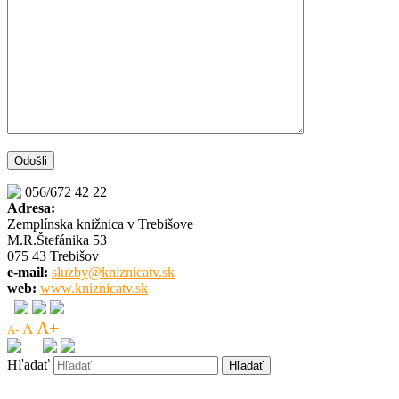
056/672 42 22
Adresa:
Zemplínska knižnica v Trebišove
M.R.Štefánika 53
075 43 Trebišov
e-mail:
sluzby@kniznicatv.sk
web:
www.kniznicatv.sk
A+
A
A-
Hľadať