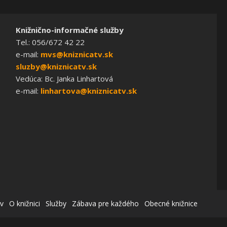
Knižnično-informačné služby
Tel.: 056/672 42 22
e-mail:
mvs@kniznicatv.sk
sluzby@kniznicatv.sk
Vedúca: Bc. Janka Linhartová
e-mail:
linhartova@kniznicatv.sk
v
O knižnici
Služby
Zábava pre každého
Obecné knižnice