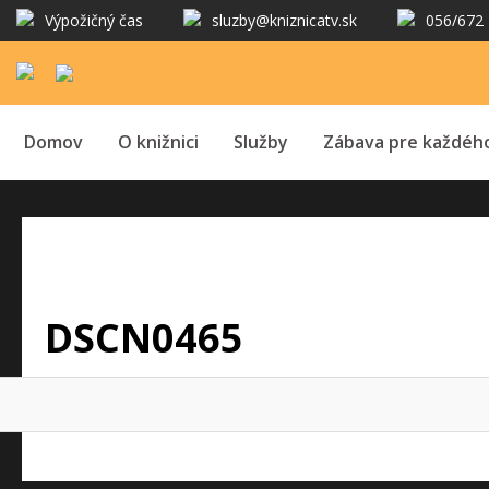
Výpožičný čas
sluzby@kniznicatv.sk
056/672 
Domov
O knižnici
Služby
Zábava pre každéh
DSCN0465