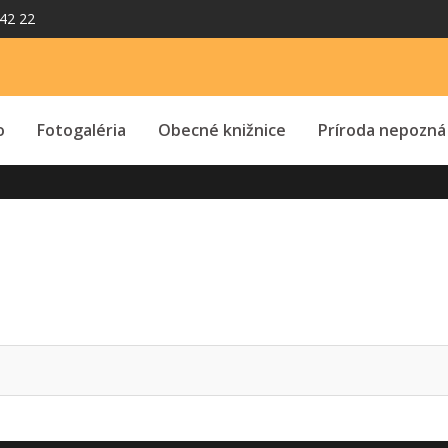
42 22
o
Fotogaléria
Obecné knižnice
Príroda nepozná