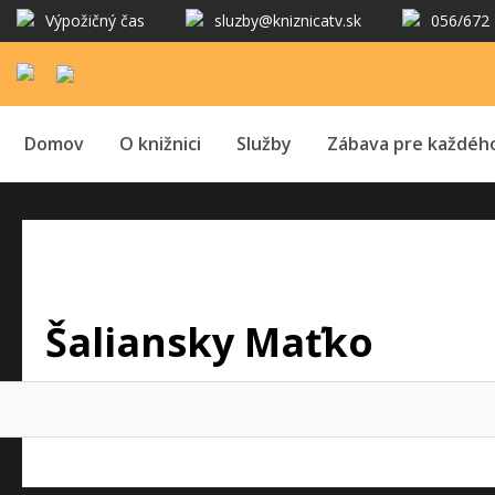
Výpožičný čas
sluzby@kniznicatv.sk
056/672 
Domov
O knižnici
Služby
Zábava pre každéh
Šaliansky Maťko