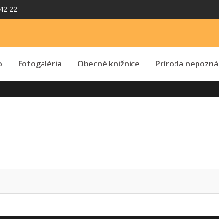
42 22
o
Fotogaléria
Obecné knižnice
Príroda nepozná