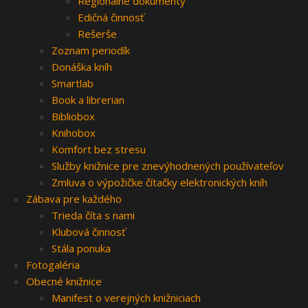
Regionálne dokumenty
Edičná činnosť
Rešerše
Zoznam periodík
Donáška kníh
Smartlab
Book a librerian
Bibliobox
Knihobox
Komfort bez stresu
Služby knižnice pre znevýhodnených používateľov
Zmluva o výpožičke čítačky elektronických kníh
Zábava pre každého
Trieda číta s nami
Klubová činnosť
Stála ponuka
Fotogaléria
Obecné knižnice
Manifest o verejných knižniciach