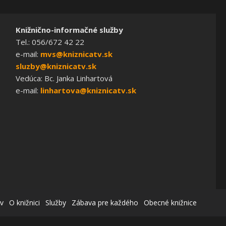
Knižnično-informačné služby
Tel.: 056/672 42 22
e-mail:
mvs@kniznicatv.sk
sluzby@kniznicatv.sk
Vedúca: Bc. Janka Linhartová
e-mail:
linhartova@kniznicatv.sk
v
O knižnici
Služby
Zábava pre každého
Obecné knižnice