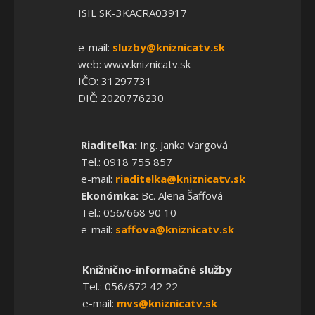
ISIL SK-3KACRA03917
e-mail:
sluzby@kniznicatv.sk
web: www.kniznicatv.sk
IČO: 31297731
DIČ: 2020776230
Riaditeľka:
Ing. Janka Vargová
Tel.: 0918 755 857
e-mail:
riaditelka@kniznicatv.sk
Ekonómka:
Bc. Alena Šaffová
Tel.: 056/668 90 10
e-mail:
saffova@kniznicatv.sk
Knižnično-informačné služby
Tel.: 056/672 42 22
e-mail:
mvs@kniznicatv.sk