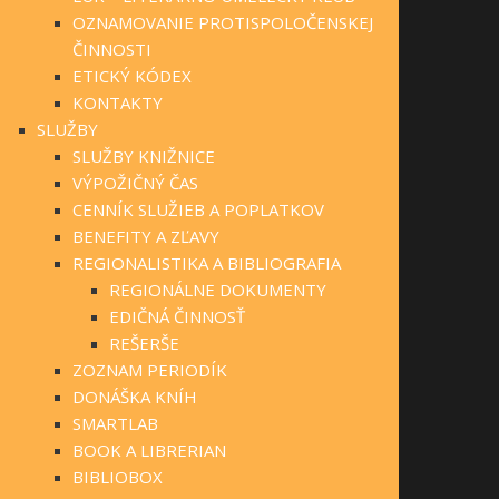
OZNAMOVANIE PROTISPOLOČENSKEJ
ČINNOSTI
ETICKÝ KÓDEX
KONTAKTY
SLUŽBY
SLUŽBY KNIŽNICE
VÝPOŽIČNÝ ČAS
CENNÍK SLUŽIEB A POPLATKOV
BENEFITY A ZĽAVY
REGIONALISTIKA A BIBLIOGRAFIA
REGIONÁLNE DOKUMENTY
EDIČNÁ ČINNOSŤ
REŠERŠE
ZOZNAM PERIODÍK
DONÁŠKA KNÍH
SMARTLAB
BOOK A LIBRERIAN
BIBLIOBOX