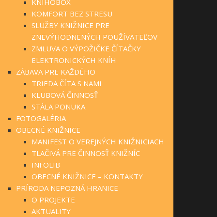
KNIHOBOX
KOMFORT BEZ STRESU
SLUŽBY KNIŽNICE PRE
ZNEVÝHODNENÝCH POUŽÍVATEĽOV
ZMLUVA O VÝPOŽIČKE ČÍTAČKY
ELEKTRONICKÝCH KNÍH
ZÁBAVA PRE KAŽDÉHO
TRIEDA ČÍTA S NAMI
KLUBOVÁ ČINNOSŤ
STÁLA PONUKA
FOTOGALÉRIA
OBECNÉ KNIŽNICE
MANIFEST O VEREJNÝCH KNIŽNICIACH
TLAČIVÁ PRE ČINNOSŤ KNIŽNÍC
INFOLIB
OBECNÉ KNIŽNICE – KONTAKTY
PRÍRODA NEPOZNÁ HRANICE
O PROJEKTE
AKTUALITY