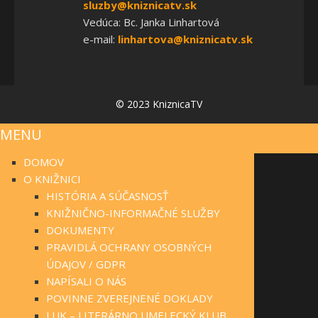
sluzby@kniznicatv.sk
Vedúca: Bc. Janka Linhartová
e-mail:
linhartova@kniznicatv.sk
© 2023 KniznicaTV
MENU
DOMOV
O KNIŽNICI
HISTÓRIA A SÚČASNOSŤ
KNIŽNIČNO-INFORMAČNÉ SLUŽBY
DOKUMENTY
PRAVIDLÁ OCHRANY OSOBNÝCH
ÚDAJOV / GDPR
NAPÍSALI O NÁS
POVINNE ZVEREJNENÉ DOKLADY
LUK – LITERÁRNO UMELECKÝ KLUB