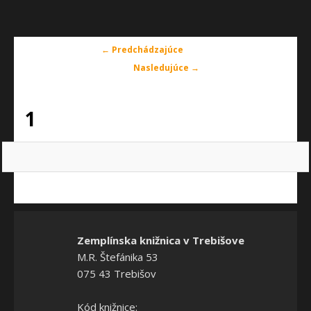
Navigácia
← Predchádzajúce
v
Nasledujúce →
obrázkoch
1
Zemplínska knižnica v Trebišove
M.R. Štefánika 53
075 43 Trebišov
Kód knižnice: