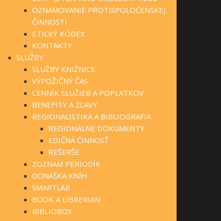
OZNAMOVANIE PROTISPOLOČENSKEJ
ČINNOSTI
ETICKÝ KÓDEX
KONTAKTY
SLUŽBY
SLUŽBY KNIŽNICE
VÝPOŽIČNÝ ČAS
CENNÍK SLUŽIEB A POPLATKOV
BENEFITY A ZĽAVY
REGIONALISTIKA A BIBLIOGRAFIA
REGIONÁLNE DOKUMENTY
EDIČNÁ ČINNOSŤ
REŠERŠE
ZOZNAM PERIODÍK
DONÁŠKA KNÍH
SMARTLAB
BOOK A LIBRERIAN
BIBLIOBOX