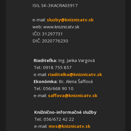
ISIL SK-3KACRA03917
e-mail:
sluzby@kniznicatv.sk
web: www.kniznicatv.sk
IČO: 31297731
DIČ: 2020776230
Riaditeľka:
Ing. Janka Vargová
Tel.: 0918 755 857
e-mail:
riaditelka@kniznicatv.sk
Ekonómka:
Bc. Alena Šaffová
Tel.: 056/668 90 10
e-mail:
saffova@kniznicatv.sk
Knižnično-informačné služby
Tel.: 056/672 42 22
e-mail:
mvs@kniznicatv.sk