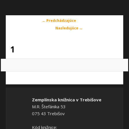
Navigácia
← Predchádzajúce
v
Nasledujúce →
obrázkoch
1
Zemplínska knižnica v Trebišove
M.R. Štefánika 53
075 43 Trebišov
Kód knižnice: