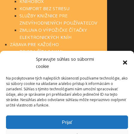
KNIHOBOX
KOMFORT BEZ STRESU
SLUŽBY KNIŽNICE PRE
ZNEVÝHODNENÝCH POUŽÍVATEĽOV
ZMLUVA O VÝPOŽIČKE ČÍTAČKY
ELEKTRONICKÝCH KNÍH
ZÁBAVA PRE KAŽDÉHO
TRIEDA ČÍTA S NAMI
KLUBOVÁ ČINNOSŤ
Spravujte súhlas so súbormi
STÁLA PONUKA
cookie
FOTOGALÉRIA
Na poskytovanie tých najlepších skúseností používame technológie, ako
OBECNÉ KNIŽNICE
sú súbory cookie na ukladanie a/alebo prístup k informáciám o
MANIFEST O VEREJNÝCH KNIŽNICIACH
zariadení. Súhlas s týmito technológiami nám umožní spracovávať
TLAČIVÁ PRE ČINNOSŤ KNIŽNÍC
údaje, ako je správanie pri prehliadaní alebo jedinečné ID na tejto
stránke. Nesúhlas alebo odvolanie súhlasu môže nepriaznivo ovplyvniť
INFOLIB
určité vlastnosti a funkcie.
OBECNÉ KNIŽNICE – KONTAKTY
PRÍRODA NEPOZNÁ HRANICE
Prijať
O PROJEKTE
AKTUALITY