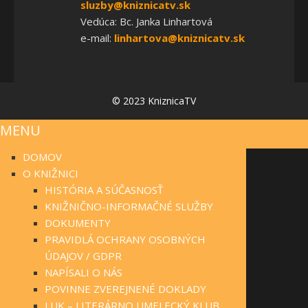
sluzby@kniznicatv.sk
Vedúca: Bc. Janka Linhartová
e-mail:
linhartova@kniznicatv.sk
© 2023 KniznicaTV
MENU
DOMOV
O KNIŽNICI
HISTÓRIA A SÚČASNOSŤ
KNIŽNIČNO-INFORMAČNÉ SLUŽBY
DOKUMENTY
PRAVIDLÁ OCHRANY OSOBNÝCH
ÚDAJOV / GDPR
NAPÍSALI O NÁS
POVINNE ZVEREJNENÉ DOKLADY
LUK – LITERÁRNO UMELECKÝ KLUB