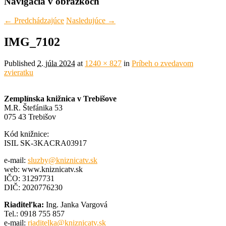
Navigácia v obrázkoch
← Predchádzajúce
Nasledujúce →
IMG_7102
Published
2. júla 2024
at
1240 × 827
in
Príbeh o zvedavom
zvieratku
Zemplínska knižnica v Trebišove
M.R. Štefánika 53
075 43 Trebišov
Kód knižnice:
ISIL SK-3KACRA03917
e-mail:
sluzby@kniznicatv.sk
web: www.kniznicatv.sk
IČO: 31297731
DIČ: 2020776230
Riaditeľka:
Ing. Janka Vargová
Tel.: 0918 755 857
e-mail:
riaditelka@kniznicatv.sk