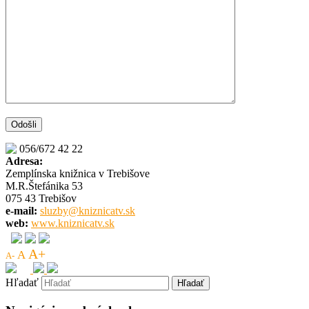
056/672 42 22
Adresa:
Zemplínska knižnica v Trebišove
M.R.Štefánika 53
075 43 Trebišov
e-mail:
sluzby@kniznicatv.sk
web:
www.kniznicatv.sk
A+
A
A-
Hľadať