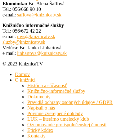
Ekonómka:
Bc. Alena Šaffová
Tel.: 056/668 90 10
e-mail:
saffova@kniznicatv.sk
Knižnično-informačné služby
Tel.: 056/672 42 22
e-mail:
mvs@kniznicatv.sk
sluzby@kniznicatv.sk
Vedúca: Bc. Janka Linhartová
e-mail:
linhartova@kniznicatv.sk
© 2023 KniznicaTV
Domov
O knižnici
História a súčasnosť
Knižnično-informačné služby
Dokumenty
Pravidlá ochrany osobných údajov / GDPR
Napísali o nás
Povinne zverejnené doklady
LUK – literárno umelecký klub
Oznamovanie protispoločenskej činnosti
Etický kódex
Kontakty