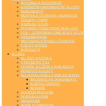
HISTÓRIA A SÚČASNOSŤ
KNIŽNIČNO-INFORMAČNÉ SLUŽBY
DOKUMENTY
PRAVIDLÁ OCHRANY OSOBNÝCH
ÚDAJOV / GDPR
NAPÍSALI O NÁS
POVINNE ZVEREJNENÉ DOKLADY
LUK – LITERÁRNO UMELECKÝ KLUB
OZNAMOVANIE
PROTISPOLOČENSKEJ ČINNOSTI
ETICKÝ KÓDEX
KONTAKTY
SLUŽBY
SLUŽBY KNIŽNICE
VÝPOŽIČNÝ ČAS
CENNÍK SLUŽIEB A POPLATKOV
BENEFITY A ZĽAVY
REGIONALISTIKA A BIBLIOGRAFIA
REGIONÁLNE DOKUMENTY
EDIČNÁ ČINNOSŤ
REŠERŠE
ZOZNAM PERIODÍK
DONÁŠKA KNÍH
SMARTLAB
BOOK A LIBRERIAN