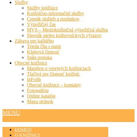
Služby
Služby knižnice
Knižnično-informačné služby
Cenník služieb a poplatkov
Výpožičný čas
MVS – Medziknižničná výpožičná služba
Slovník nielen knihovníckych výrazov
Zábava pre každého
Trieda číta s nami
Klubová činnosť
Stála ponuka
Obecné knižnice
Manifest o verejných knižniciach
Tlačivá pre činnosť knižníc
InFolib
Obecné knižnice – kontakty
Fotogaléria
Online katalóg
Mapa stránok
MENU
DOMOV
O KNIŽNICI