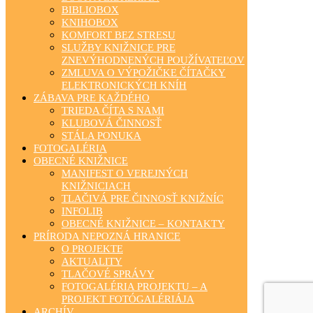
BIBLIOBOX
KNIHOBOX
KOMFORT BEZ STRESU
SLUŽBY KNIŽNICE PRE
ZNEVÝHODNENÝCH POUŽÍVATEĽOV
ZMLUVA O VÝPOŽIČKE ČÍTAČKY
ELEKTRONICKÝCH KNÍH
ZÁBAVA PRE KAŽDÉHO
TRIEDA ČÍTA S NAMI
KLUBOVÁ ČINNOSŤ
STÁLA PONUKA
FOTOGALÉRIA
OBECNÉ KNIŽNICE
MANIFEST O VEREJNÝCH
KNIŽNICIACH
TLAČIVÁ PRE ČINNOSŤ KNIŽNÍC
INFOLIB
OBECNÉ KNIŽNICE – KONTAKTY
PRÍRODA NEPOZNÁ HRANICE
O PROJEKTE
AKTUALITY
TLAČOVÉ SPRÁVY
FOTOGALÉRIA PROJEKTU – A
PROJEKT FOTÓGALÉRIÁJA
ARCHÍV