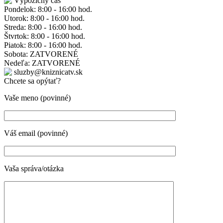
Výpožičný čas
Pondelok: 8:00 - 16:00 hod.
Utorok: 8:00 - 16:00 hod.
Streda: 8:00 - 16:00 hod.
Štvrtok: 8:00 - 16:00 hod.
Piatok: 8:00 - 16:00 hod.
Sobota: ZATVORENÉ
Nedeľa: ZATVORENÉ
sluzby@kniznicatv.sk
Chcete sa opýtať?
Vaše meno (povinné)
Váš email (povinné)
Vaša správa/otázka