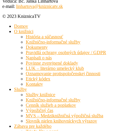
Vedúca: Bc. Janka Linhartová
e-mail:
linhartova@kniznicatv.sk
© 2023 KniznicaTV
Domov
O knižnici
História a súčasnosť
Knižnično-informačné služby
Dokumenty
Pravidlá ochrany osobných údajov / GDPR
Napísali o nás
Povinne zverejnené doklady
LUK – literárno umelecký klub
Oznamovanie protispoločenskej činnosti
Etický kódex
Kontakty
Služby
Služby knižnice
Knižnično-informačné služby
Cenník služieb a poplatkov
Výpožičný čas
MVS – Medziknižničná výpožičná služba
Slovník nielen knihovníckych výrazov
Zábava pre každého