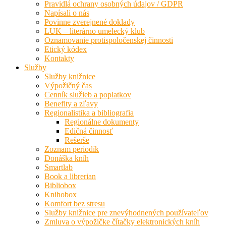
Pravidlá ochrany osobných údajov / GDPR
Napísali o nás
Povinne zverejnené doklady
LUK – literárno umelecký klub
Oznamovanie protispoločenskej činnosti
Etický kódex
Kontakty
Služby
Služby knižnice
Výpožičný čas
Cenník služieb a poplatkov
Benefity a zľavy
Regionalistika a bibliografia
Regionálne dokumenty
Edičná činnosť
Rešerše
Zoznam periodík
Donáška kníh
Smartlab
Book a librerian
Bibliobox
Knihobox
Komfort bez stresu
Služby knižnice pre znevýhodnených používateľov
Zmluva o výpožičke čítačky elektronických kníh