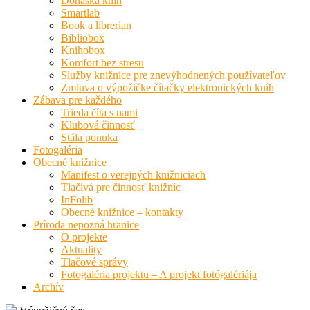
Donáška kníh
Smartlab
Book a librerian
Bibliobox
Knihobox
Komfort bez stresu
Služby knižnice pre znevýhodnených používateľov
Zmluva o výpožičke čítačky elektronických kníh
Zábava pre každého
Trieda číta s nami
Klubová činnosť
Stála ponuka
Fotogaléria
Obecné knižnice
Manifest o verejných knižniciach
Tlačivá pre činnosť knižníc
InFolib
Obecné knižnice – kontakty
Príroda nepozná hranice
O projekte
Aktuality
Tlačové správy
Fotogaléria projektu – A projekt fotógalériája
Archív