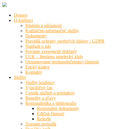
Domov
O knižnici
História a súčasnosť
Knižnično-informačné služby
Dokumenty
Pravidlá ochrany osobných údajov / GDPR
Napísali o nás
Povinne zverejnené doklady
LUK – literárno umelecký klub
Oznamovanie protispoločenskej činnosti
Etický kódex
Kontakty
Služby
Služby knižnice
Výpožičný čas
Cenník služieb a poplatkov
Benefity a zľavy
Regionalistika a bibliografia
Regionálne dokumenty
Edičná činnosť
Rešerše
Zoznam periodík