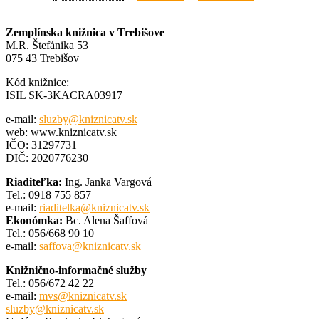
Zemplínska knižnica v Trebišove
M.R. Štefánika 53
075 43 Trebišov
Kód knižnice:
ISIL SK-3KACRA03917
e-mail:
sluzby@kniznicatv.sk
web: www.kniznicatv.sk
IČO: 31297731
DIČ: 2020776230
Riaditeľka:
Ing. Janka Vargová
Tel.: 0918 755 857
e-mail:
riaditelka@kniznicatv.sk
Ekonómka:
Bc. Alena Šaffová
Tel.: 056/668 90 10
e-mail:
saffova@kniznicatv.sk
Knižnično-informačné služby
Tel.: 056/672 42 22
e-mail:
mvs@kniznicatv.sk
sluzby@kniznicatv.sk