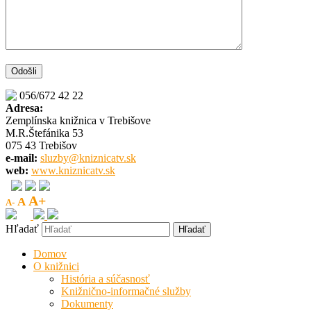
056/672 42 22
Adresa:
Zemplínska knižnica v Trebišove
M.R.Štefánika 53
075 43 Trebišov
e-mail:
sluzby@kniznicatv.sk
web:
www.kniznicatv.sk
A+
A
A-
Hľadať
Domov
O knižnici
História a súčasnosť
Knižnično-informačné služby
Dokumenty