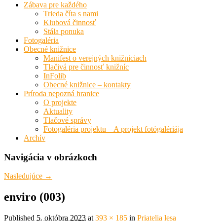
Zábava pre každého
Trieda číta s nami
Klubová činnosť
Stála ponuka
Fotogaléria
Obecné knižnice
Manifest o verejných knižniciach
Tlačivá pre činnosť knižníc
InFolib
Obecné knižnice – kontakty
Príroda nepozná hranice
O projekte
Aktuality
Tlačové správy
Fotogaléria projektu – A projekt fotógalériája
Archív
Navigácia v obrázkoch
Nasledujúce →
enviro (003)
Published
5. októbra 2023
at
393 × 185
in
Priatelia lesa