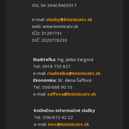
ISIL SK-3KACRA03917
e-mail:
sluzby@kniznicatv.sk
web: www.kniznicatv.sk
IČO: 31297731
DIČ: 2020776230
Riaditeľka:
Ing. Janka Vargová
Tel.: 0918 755 857
e-mail:
riaditelka@kniznicatv.sk
Ekonómka:
Bc. Alena Šaffová
Tel.: 056/668 90 10
e-mail:
saffova@kniznicatv.sk
Knižnično-informačné služby
Tel.: 056/672 42 22
e-mail:
mvs@kniznicatv.sk