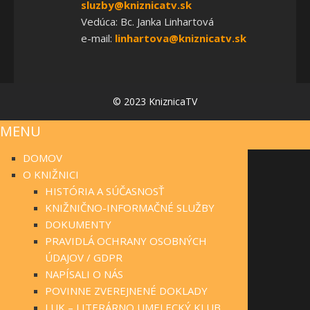
sluzby@kniznicatv.sk
Vedúca: Bc. Janka Linhartová
e-mail:
linhartova@kniznicatv.sk
© 2023 KniznicaTV
MENU
DOMOV
O KNIŽNICI
HISTÓRIA A SÚČASNOSŤ
KNIŽNIČNO-INFORMAČNÉ SLUŽBY
DOKUMENTY
PRAVIDLÁ OCHRANY OSOBNÝCH
ÚDAJOV / GDPR
NAPÍSALI O NÁS
POVINNE ZVEREJNENÉ DOKLADY
LUK – LITERÁRNO UMELECKÝ KLUB