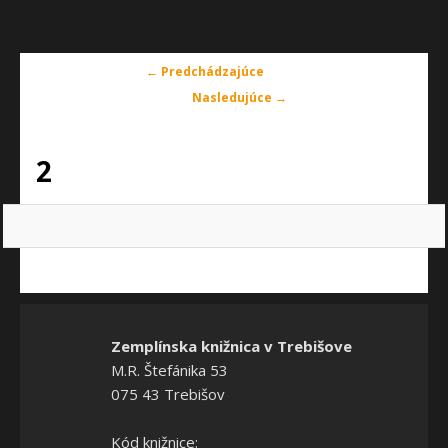
Navigácia
← Predchádzajúce
v
Nasledujúce →
obrázkoch
2
Zemplínska knižnica v Trebišove
M.R. Štefánika 53
075 43 Trebišov
Kód knižnice: