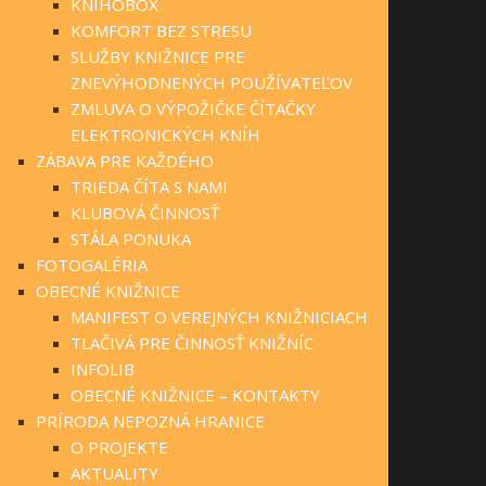
KNIHOBOX
KOMFORT BEZ STRESU
SLUŽBY KNIŽNICE PRE
ZNEVÝHODNENÝCH POUŽÍVATEĽOV
ZMLUVA O VÝPOŽIČKE ČÍTAČKY
ELEKTRONICKÝCH KNÍH
ZÁBAVA PRE KAŽDÉHO
TRIEDA ČÍTA S NAMI
KLUBOVÁ ČINNOSŤ
STÁLA PONUKA
FOTOGALÉRIA
OBECNÉ KNIŽNICE
MANIFEST O VEREJNÝCH KNIŽNICIACH
TLAČIVÁ PRE ČINNOSŤ KNIŽNÍC
INFOLIB
OBECNÉ KNIŽNICE – KONTAKTY
PRÍRODA NEPOZNÁ HRANICE
O PROJEKTE
AKTUALITY