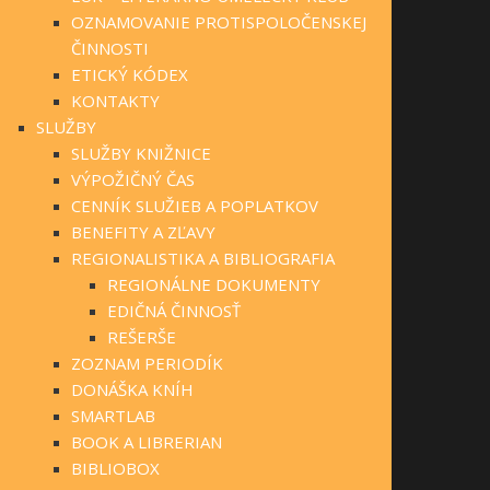
OZNAMOVANIE PROTISPOLOČENSKEJ
ČINNOSTI
ETICKÝ KÓDEX
KONTAKTY
SLUŽBY
SLUŽBY KNIŽNICE
VÝPOŽIČNÝ ČAS
CENNÍK SLUŽIEB A POPLATKOV
BENEFITY A ZĽAVY
REGIONALISTIKA A BIBLIOGRAFIA
REGIONÁLNE DOKUMENTY
EDIČNÁ ČINNOSŤ
REŠERŠE
ZOZNAM PERIODÍK
DONÁŠKA KNÍH
SMARTLAB
BOOK A LIBRERIAN
BIBLIOBOX