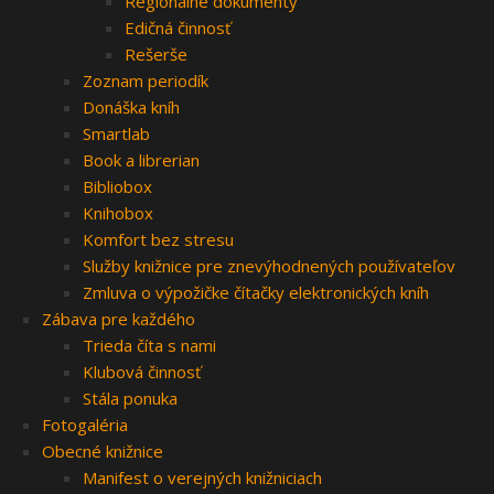
Regionálne dokumenty
Edičná činnosť
Rešerše
Zoznam periodík
Donáška kníh
Smartlab
Book a librerian
Bibliobox
Knihobox
Komfort bez stresu
Služby knižnice pre znevýhodnených používateľov
Zmluva o výpožičke čítačky elektronických kníh
Zábava pre každého
Trieda číta s nami
Klubová činnosť
Stála ponuka
Fotogaléria
Obecné knižnice
Manifest o verejných knižniciach