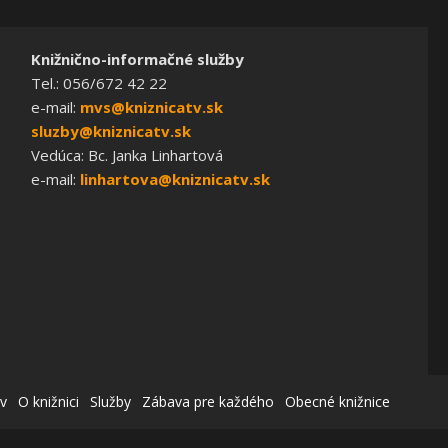
Knižnično-informačné služby
Tel.: 056/672 42 22
e-mail:
mvs@kniznicatv.sk
sluzby@kniznicatv.sk
Vedúca: Bc. Janka Linhartová
e-mail:
linhartova@kniznicatv.sk
v
O knižnici
Služby
Zábava pre každého
Obecné knižnice