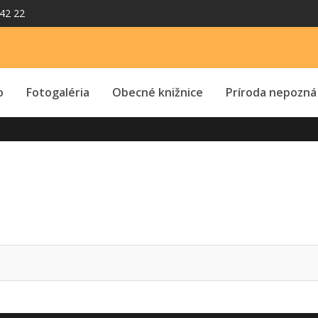
42 22
o
Fotogaléria
Obecné knižnice
Príroda nepozná