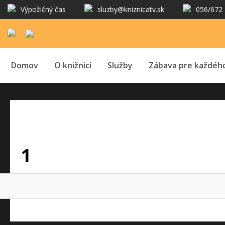
Výpožičný čas
sluzby@kniznicatv.sk
056/672 
Domov
O knižnici
Služby
Zábava pre každéh
1