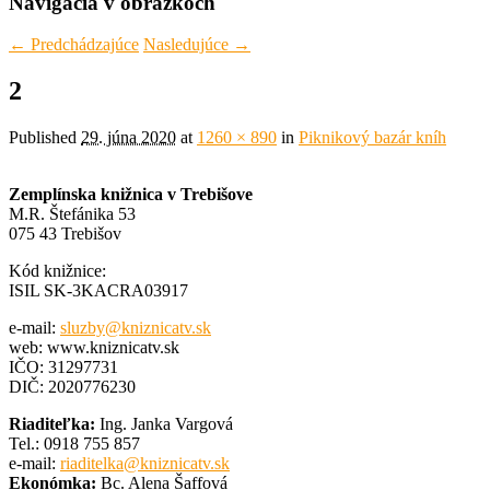
Navigácia v obrázkoch
← Predchádzajúce
Nasledujúce →
2
Published
29. júna 2020
at
1260 × 890
in
Piknikový bazár kníh
Zemplínska knižnica v Trebišove
M.R. Štefánika 53
075 43 Trebišov
Kód knižnice:
ISIL SK-3KACRA03917
e-mail:
sluzby@kniznicatv.sk
web: www.kniznicatv.sk
IČO: 31297731
DIČ: 2020776230
Riaditeľka:
Ing. Janka Vargová
Tel.: 0918 755 857
e-mail:
riaditelka@kniznicatv.sk
Ekonómka:
Bc. Alena Šaffová