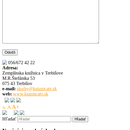
056/672 42 22
Adresa:
Zemplínska knižnica v Trebišove
M.R.Štefánika 53
075 43 Trebišov
e-mail:
sluzby@kniznicatv.sk
web:
www.kniznicatv.sk
A+
A
A-
Hľadať