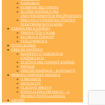
KNIHOBOX
KOMFORT BEZ STRESU
SLUŽBY KNIŽNICE PRE
ZNEVÝHODNENÝCH POUŽÍVATEĽOV
ZMLUVA O VÝPOŽIČKE ČÍTAČKY
ELEKTRONICKÝCH KNÍH
ZÁBAVA PRE KAŽDÉHO
TRIEDA ČÍTA S NAMI
KLUBOVÁ ČINNOSŤ
STÁLA PONUKA
FOTOGALÉRIA
OBECNÉ KNIŽNICE
MANIFEST O VEREJNÝCH
KNIŽNICIACH
TLAČIVÁ PRE ČINNOSŤ KNIŽNÍC
INFOLIB
OBECNÉ KNIŽNICE – KONTAKTY
PRÍRODA NEPOZNÁ HRANICE
O PROJEKTE
AKTUALITY
TLAČOVÉ SPRÁVY
FOTOGALÉRIA PROJEKTU – A
PROJEKT FOTÓGALÉRIÁJA
ARCHÍV