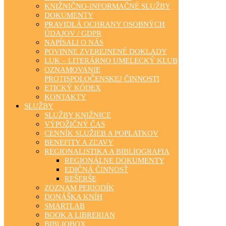
KNIŽNIČNO-INFORMAČNÉ SLUŽBY
DOKUMENTY
PRAVIDLÁ OCHRANY OSOBNÝCH
ÚDAJOV / GDPR
NAPÍSALI O NÁS
POVINNE ZVEREJNENÉ DOKLADY
LUK – LITERÁRNO UMELECKÝ KLUB
OZNAMOVANIE
PROTISPOLOČENSKEJ ČINNOSTI
ETICKÝ KÓDEX
KONTAKTY
SLUŽBY
SLUŽBY KNIŽNICE
VÝPOŽIČNÝ ČAS
CENNÍK SLUŽIEB A POPLATKOV
BENEFITY A ZĽAVY
REGIONALISTIKA A BIBLIOGRAFIA
REGIONÁLNE DOKUMENTY
EDIČNÁ ČINNOSŤ
REŠERŠE
ZOZNAM PERIODÍK
DONÁŠKA KNÍH
SMARTLAB
BOOK A LIBRERIAN
BIBLIOBOX