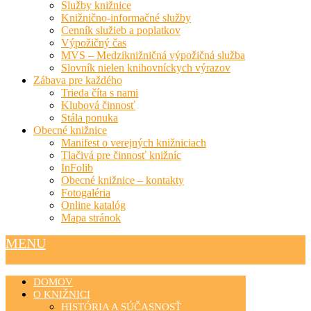
Služby knižnice
Knižnično-informačné služby
Cenník služieb a poplatkov
Výpožičný čas
MVS – Medziknižničná výpožičná služba
Slovník nielen knihovníckych výrazov
Zábava pre každého
Trieda číta s nami
Klubová činnosť
Stála ponuka
Obecné knižnice
Manifest o verejných knižniciach
Tlačivá pre činnosť knižníc
InFolib
Obecné knižnice – kontakty
Fotogaléria
Online katalóg
Mapa stránok
MENU
DOMOV
O KNIŽNICI
HISTÓRIA A SÚČASNOSŤ