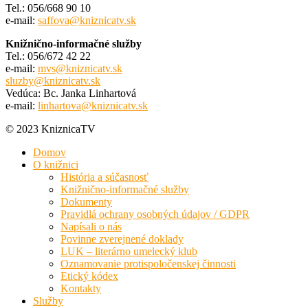
Tel.: 056/668 90 10
e-mail:
saffova@kniznicatv.sk
Knižnično-informačné služby
Tel.: 056/672 42 22
e-mail:
mvs@kniznicatv.sk
sluzby@kniznicatv.sk
Vedúca: Bc. Janka Linhartová
e-mail:
linhartova@kniznicatv.sk
© 2023 KniznicaTV
Domov
O knižnici
História a súčasnosť
Knižnično-informačné služby
Dokumenty
Pravidlá ochrany osobných údajov / GDPR
Napísali o nás
Povinne zverejnené doklady
LUK – literárno umelecký klub
Oznamovanie protispoločenskej činnosti
Etický kódex
Kontakty
Služby