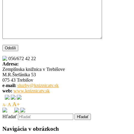
056/672 42 22
Adresa:
Zemplínska knižnica v Trebišove
M.R.Štefánika 53
075 43 Trebišov
e-mail:
sluzby@kniznicatv.sk
web:
www.kniznicatv.sk
A+
A
A-
Hľadať
Navigácia v obrázkoch