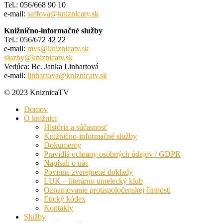
Tel.: 056/668 90 10
e-mail:
saffova@kniznicatv.sk
Knižnično-informačné služby
Tel.: 056/672 42 22
e-mail:
mvs@kniznicatv.sk
sluzby@kniznicatv.sk
Vedúca: Bc. Janka Linhartová
e-mail:
linhartova@kniznicatv.sk
© 2023 KniznicaTV
Domov
O knižnici
História a súčasnosť
Knižnično-informačné služby
Dokumenty
Pravidlá ochrany osobných údajov / GDPR
Napísali o nás
Povinne zverejnené doklady
LUK – literárno umelecký klub
Oznamovanie protispoločenskej činnosti
Etický kódex
Kontakty
Služby