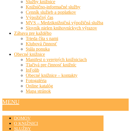
Služby knižnice
Knižnično-informačné služby
Cenník služieb a poplatkov
Výpožičný čas
MVS – Medziknižničná výpožičná služba
Slovník nielen knihovníckych výrazov
Zábava pre každého
Trieda číta s nami
Klubová činnosť
Stála ponuka
Obecné knižnice
Manifest o verejných knižniciach
Tlačivá pre činnosť knižníc
InFolib
Obecné knižnice – kontakty
Fotogaléria
Online katalóg
Mapa stránok
MENU
DOMOV
O KNIŽNICI
SLUŽBY