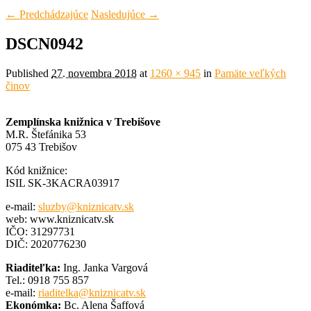
← Predchádzajúce
Nasledujúce →
DSCN0942
Published
27. novembra 2018
at
1260 × 945
in
Pamäte veľkých
činov
Zemplínska knižnica v Trebišove
M.R. Štefánika 53
075 43 Trebišov
Kód knižnice:
ISIL SK-3KACRA03917
e-mail:
sluzby@kniznicatv.sk
web: www.kniznicatv.sk
IČO: 31297731
DIČ: 2020776230
Riaditeľka:
Ing. Janka Vargová
Tel.: 0918 755 857
e-mail:
riaditelka@kniznicatv.sk
Ekonómka:
Bc. Alena Šaffová