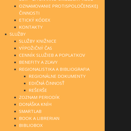
OZNAMOVANIE PROTISPOLOČENSKEJ
ČINNOSTI
ETICKÝ KÓDEX
KONTAKTY
SLUŽBY
SLUŽBY KNIŽNICE
VÝPOŽIČNÝ ČAS
CENNÍK SLUŽIEB A POPLATKOV
BENEFITY A ZĽAVY
REGIONALISTIKA A BIBLIOGRAFIA
REGIONÁLNE DOKUMENTY
EDIČNÁ ČINNOSŤ
REŠERŠE
ZOZNAM PERIODÍK
DONÁŠKA KNÍH
SMARTLAB
BOOK A LIBRERIAN
BIBLIOBOX