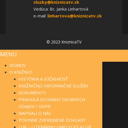
sluzby@kniznicatv.sk
Vedúca: Bc. Janka Linhartová
e-mail:
linhartova@kniznicatv.sk
© 2023 KniznicaTV
MENU
DOMOV
O KNIŽNICI
HISTÓRIA A SÚČASNOSŤ
KNIŽNIČNO-INFORMAČNÉ SLUŽBY
DOKUMENTY
PRAVIDLÁ OCHRANY OSOBNÝCH
ÚDAJOV / GDPR
NAPÍSALI O NÁS
POVINNE ZVEREJNENÉ DOKLADY
LUK – LITERÁRNO UMELECKÝ KLUB