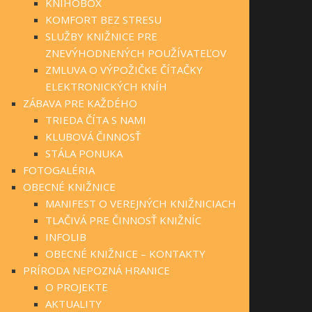
KNIHOBOX
KOMFORT BEZ STRESU
SLUŽBY KNIŽNICE PRE
ZNEVÝHODNENÝCH POUŽÍVATEĽOV
ZMLUVA O VÝPOŽIČKE ČÍTAČKY
ELEKTRONICKÝCH KNÍH
ZÁBAVA PRE KAŽDÉHO
TRIEDA ČÍTA S NAMI
KLUBOVÁ ČINNOSŤ
STÁLA PONUKA
FOTOGALÉRIA
OBECNÉ KNIŽNICE
MANIFEST O VEREJNÝCH KNIŽNICIACH
TLAČIVÁ PRE ČINNOSŤ KNIŽNÍC
INFOLIB
OBECNÉ KNIŽNICE – KONTAKTY
PRÍRODA NEPOZNÁ HRANICE
O PROJEKTE
AKTUALITY