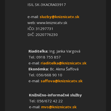
ISIL SK-3KACRA03917
e-mail:
sluzby@kniznicatv.sk
web: www.kniznicatv.sk
IČO: 31297731
DIČ: 2020776230
Riaditeľka:
Ing. Janka Vargová
Tel.: 0918 755 857
e-mail:
riaditelka@kniznicatv.sk
Ekonómka:
Bc. Alena Šaffová
Tel.: 056/668 90 10
e-mail:
saffova@kniznicatv.sk
Knižnično-informačné služby
Tel.: 056/672 42 22
e-mail:
mvs@kniznicatv.sk