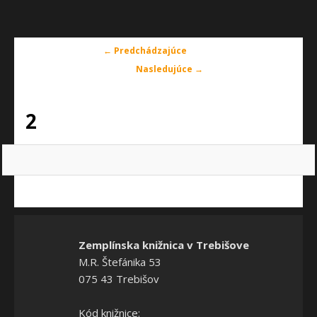
Navigácia
← Predchádzajúce
v
Nasledujúce →
obrázkoch
2
Zemplínska knižnica v Trebišove
M.R. Štefánika 53
075 43 Trebišov
Kód knižnice: