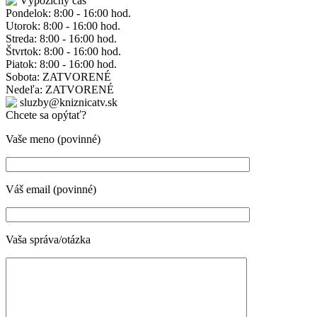
Výpožičný čas
Pondelok: 8:00 - 16:00 hod.
Utorok: 8:00 - 16:00 hod.
Streda: 8:00 - 16:00 hod.
Štvrtok: 8:00 - 16:00 hod.
Piatok: 8:00 - 16:00 hod.
Sobota: ZATVORENÉ
Nedeľa: ZATVORENÉ
sluzby@kniznicatv.sk
Chcete sa opýtať?
Vaše meno (povinné)
Váš email (povinné)
Vaša správa/otázka