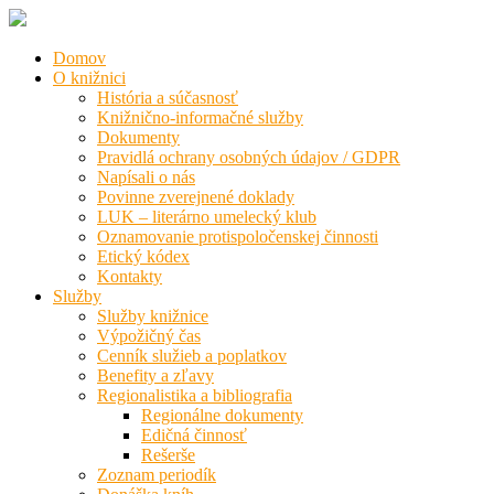
Domov
O knižnici
História a súčasnosť
Knižnično-informačné služby
Dokumenty
Pravidlá ochrany osobných údajov / GDPR
Napísali o nás
Povinne zverejnené doklady
LUK – literárno umelecký klub
Oznamovanie protispoločenskej činnosti
Etický kódex
Kontakty
Služby
Služby knižnice
Výpožičný čas
Cenník služieb a poplatkov
Benefity a zľavy
Regionalistika a bibliografia
Regionálne dokumenty
Edičná činnosť
Rešerše
Zoznam periodík