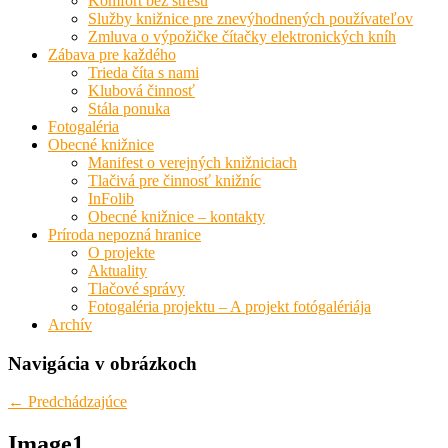
Komfort bez stresu
Služby knižnice pre znevýhodnených používateľov
Zmluva o výpožičke čítačky elektronických kníh
Zábava pre každého
Trieda číta s nami
Klubová činnosť
Stála ponuka
Fotogaléria
Obecné knižnice
Manifest o verejných knižniciach
Tlačivá pre činnosť knižníc
InFolib
Obecné knižnice – kontakty
Príroda nepozná hranice
O projekte
Aktuality
Tlačové správy
Fotogaléria projektu – A projekt fotógalériája
Archív
Navigácia v obrázkoch
← Predchádzajúce
Image1