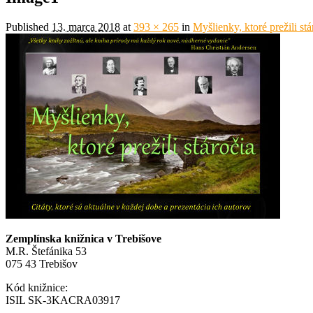
Published
13. marca 2018
at
393 × 265
in
Myšlienky, ktoré prežili stá
Zemplínska knižnica v Trebišove
M.R. Štefánika 53
075 43 Trebišov
Kód knižnice:
ISIL SK-3KACRA03917