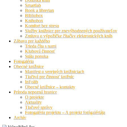
Donáška kníh
Smartlab
Book a librerian
Bibliobox
Knihobox
Komfort bez stresu
Služby knižnice pre znevýhodnených používateľov
Zmluva o výpožičke čítačky elektronických kníh
Zábava pre každého
Trieda číta s nami
Klubová činnosť
Stála ponuka
Fotogaléria
Obecné knižnice
Manifest o verejných knižniciach
Tlačivá pre činnosť knižníc
InFolib
Obecné knižnice – kontakty
Príroda nepozná hranice
O projekte
Aktuality
Tlačové správy
Fotogaléria projektu – A projekt fotógalériája
Archív