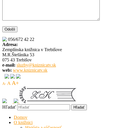
056/672 42 22
Adresa:
Zemplínska knižnica v Trebišove
M.R.Štefánika 53
075 43 Trebišov
e-mail:
sluzby@kniznicatv.sk
web:
www.kniznicatv.sk
A+
A
A-
Hľadať
Domov
O knižnici
História a súčasnosť