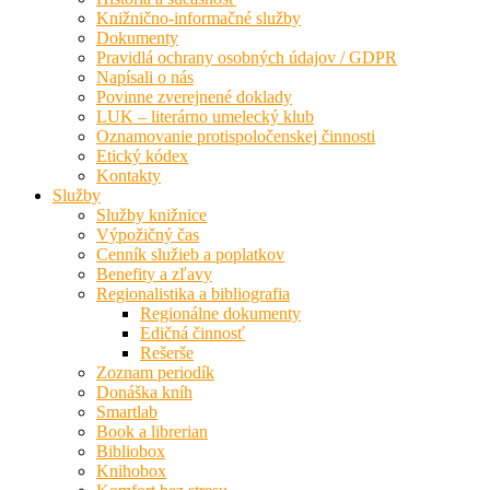
Knižnično-informačné služby
Dokumenty
Pravidlá ochrany osobných údajov / GDPR
Napísali o nás
Povinne zverejnené doklady
LUK – literárno umelecký klub
Oznamovanie protispoločenskej činnosti
Etický kódex
Kontakty
Služby
Služby knižnice
Výpožičný čas
Cenník služieb a poplatkov
Benefity a zľavy
Regionalistika a bibliografia
Regionálne dokumenty
Edičná činnosť
Rešerše
Zoznam periodík
Donáška kníh
Smartlab
Book a librerian
Bibliobox
Knihobox