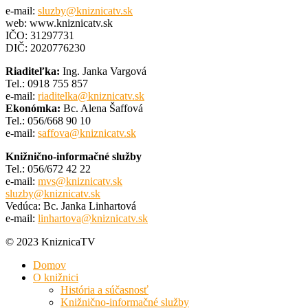
e-mail:
sluzby@kniznicatv.sk
web: www.kniznicatv.sk
IČO: 31297731
DIČ: 2020776230
Riaditeľka:
Ing. Janka Vargová
Tel.: 0918 755 857
e-mail:
riaditelka@kniznicatv.sk
Ekonómka:
Bc. Alena Šaffová
Tel.: 056/668 90 10
e-mail:
saffova@kniznicatv.sk
Knižnično-informačné služby
Tel.: 056/672 42 22
e-mail:
mvs@kniznicatv.sk
sluzby@kniznicatv.sk
Vedúca: Bc. Janka Linhartová
e-mail:
linhartova@kniznicatv.sk
© 2023 KniznicaTV
Domov
O knižnici
História a súčasnosť
Knižnično-informačné služby