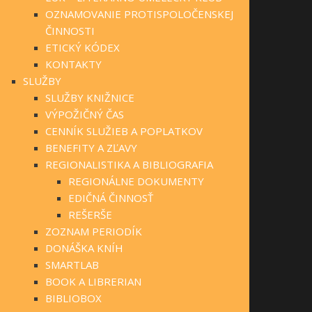
OZNAMOVANIE PROTISPOLOČENSKEJ
ČINNOSTI
ETICKÝ KÓDEX
KONTAKTY
SLUŽBY
SLUŽBY KNIŽNICE
VÝPOŽIČNÝ ČAS
CENNÍK SLUŽIEB A POPLATKOV
BENEFITY A ZĽAVY
REGIONALISTIKA A BIBLIOGRAFIA
REGIONÁLNE DOKUMENTY
EDIČNÁ ČINNOSŤ
REŠERŠE
ZOZNAM PERIODÍK
DONÁŠKA KNÍH
SMARTLAB
BOOK A LIBRERIAN
BIBLIOBOX