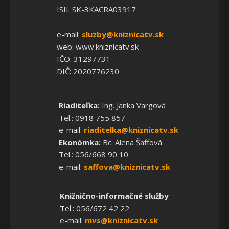
ISIL SK-3KACRA03917
e-mail:
sluzby@kniznicatv.sk
web: www.kniznicatv.sk
IČO: 31297731
DIČ: 2020776230
Riaditeľka:
Ing. Janka Vargová
Tel.: 0918 755 857
e-mail:
riaditelka@kniznicatv.sk
Ekonómka:
Bc. Alena Šaffová
Tel.: 056/668 90 10
e-mail:
saffova@kniznicatv.sk
Knižnično-informačné služby
Tel.: 056/672 42 22
e-mail:
mvs@kniznicatv.sk