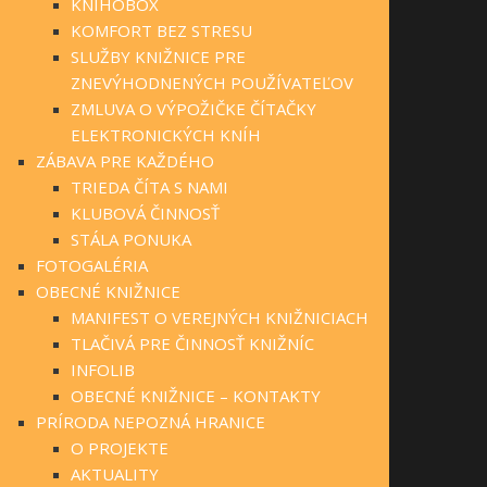
KNIHOBOX
KOMFORT BEZ STRESU
SLUŽBY KNIŽNICE PRE
ZNEVÝHODNENÝCH POUŽÍVATEĽOV
ZMLUVA O VÝPOŽIČKE ČÍTAČKY
ELEKTRONICKÝCH KNÍH
ZÁBAVA PRE KAŽDÉHO
TRIEDA ČÍTA S NAMI
KLUBOVÁ ČINNOSŤ
STÁLA PONUKA
FOTOGALÉRIA
OBECNÉ KNIŽNICE
MANIFEST O VEREJNÝCH KNIŽNICIACH
TLAČIVÁ PRE ČINNOSŤ KNIŽNÍC
INFOLIB
OBECNÉ KNIŽNICE – KONTAKTY
PRÍRODA NEPOZNÁ HRANICE
O PROJEKTE
AKTUALITY