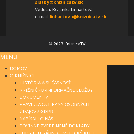
sluzby@kniznicatv.sk
Vedúca: Bc. Janka Linhartová
e-mail:
linhartova@kniznicatv.sk
© 2023 KniznicaTV
MENU
DOMOV
O KNIŽNICI
HISTÓRIA A SÚČASNOSŤ
KNIŽNIČNO-INFORMAČNÉ SLUŽBY
DOKUMENTY
PRAVIDLÁ OCHRANY OSOBNÝCH
ÚDAJOV / GDPR
NAPÍSALI O NÁS
POVINNE ZVEREJNENÉ DOKLADY
LUK – LITERÁRNO UMELECKÝ KLUB