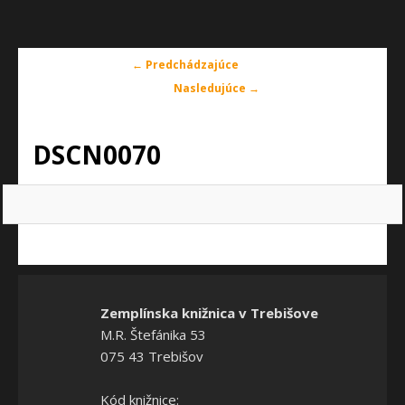
Navigácia
← Predchádzajúce
v
Nasledujúce →
obrázkoch
DSCN0070
Zemplínska knižnica v Trebišove
M.R. Štefánika 53
075 43 Trebišov
Kód knižnice: