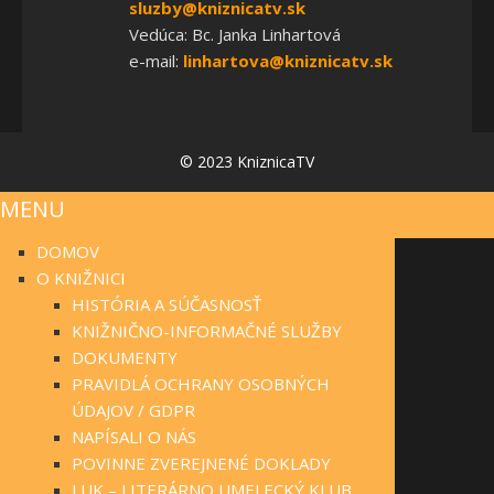
sluzby@kniznicatv.sk
Vedúca: Bc. Janka Linhartová
e-mail:
linhartova@kniznicatv.sk
© 2023 KniznicaTV
MENU
DOMOV
O KNIŽNICI
HISTÓRIA A SÚČASNOSŤ
KNIŽNIČNO-INFORMAČNÉ SLUŽBY
DOKUMENTY
PRAVIDLÁ OCHRANY OSOBNÝCH
ÚDAJOV / GDPR
NAPÍSALI O NÁS
POVINNE ZVEREJNENÉ DOKLADY
LUK – LITERÁRNO UMELECKÝ KLUB