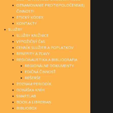
OZNAMOVANIE PROTISPOLOČENSKEJ
ČINNOSTI
ETICKÝ KÓDEX
KONTAKTY
SLUŽBY
SLUŽBY KNIŽNICE
VÝPOŽIČNÝ ČAS
CENNÍK SLUŽIEB A POPLATKOV
BENEFITY A ZĽAVY
REGIONALISTIKA A BIBLIOGRAFIA
REGIONÁLNE DOKUMENTY
EDIČNÁ ČINNOSŤ
REŠERŠE
ZOZNAM PERIODÍK
DONÁŠKA KNÍH
SMARTLAB
BOOK A LIBRERIAN
BIBLIOBOX