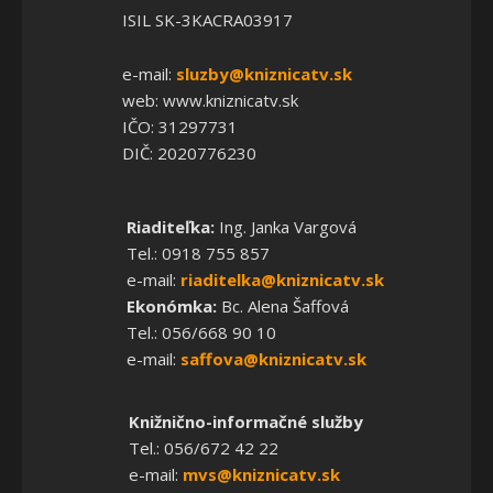
ISIL SK-3KACRA03917
e-mail:
sluzby@kniznicatv.sk
web: www.kniznicatv.sk
IČO: 31297731
DIČ: 2020776230
Riaditeľka:
Ing. Janka Vargová
Tel.: 0918 755 857
e-mail:
riaditelka@kniznicatv.sk
Ekonómka:
Bc. Alena Šaffová
Tel.: 056/668 90 10
e-mail:
saffova@kniznicatv.sk
Knižnično-informačné služby
Tel.: 056/672 42 22
e-mail:
mvs@kniznicatv.sk