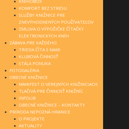
KNIHOBOX
KOMFORT BEZ STRESU
SLUŽBY KNIŽNICE PRE
ZNEVÝHODNENÝCH POUŽÍVATEĽOV
ZMLUVA O VÝPOŽIČKE ČÍTAČKY
ELEKTRONICKÝCH KNÍH
ZÁBAVA PRE KAŽDÉHO
TRIEDA ČÍTA S NAMI
KLUBOVÁ ČINNOSŤ
STÁLA PONUKA
FOTOGALÉRIA
OBECNÉ KNIŽNICE
MANIFEST O VEREJNÝCH KNIŽNICIACH
TLAČIVÁ PRE ČINNOSŤ KNIŽNÍC
INFOLIB
OBECNÉ KNIŽNICE – KONTAKTY
PRÍRODA NEPOZNÁ HRANICE
O PROJEKTE
AKTUALITY