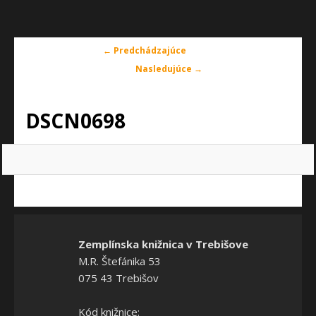
Navigácia
← Predchádzajúce
v
Nasledujúce →
obrázkoch
DSCN0698
Zemplínska knižnica v Trebišove
M.R. Štefánika 53
075 43 Trebišov
Kód knižnice: