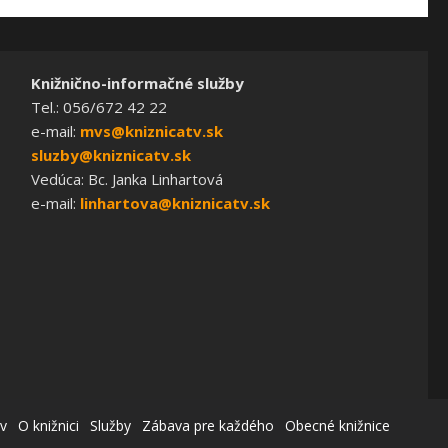
Knižnično-informačné služby
Tel.: 056/672 42 22
e-mail:
mvs@kniznicatv.sk
sluzby@kniznicatv.sk
Vedúca: Bc. Janka Linhartová
e-mail:
linhartova@kniznicatv.sk
v
O knižnici
Služby
Zábava pre každého
Obecné knižnice