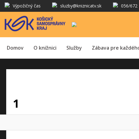
Výpožičný čas
sluzby@kniznicatv.sk
056/672 
Domov
O knižnici
Služby
Zábava pre každéh
1