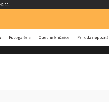
42 22
o
Fotogaléria
Obecné knižnice
Príroda nepozná