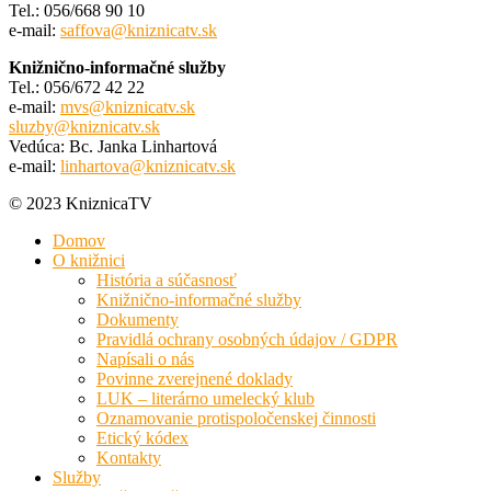
Tel.: 056/668 90 10
e-mail:
saffova@kniznicatv.sk
Knižnično-informačné služby
Tel.: 056/672 42 22
e-mail:
mvs@kniznicatv.sk
sluzby@kniznicatv.sk
Vedúca: Bc. Janka Linhartová
e-mail:
linhartova@kniznicatv.sk
© 2023 KniznicaTV
Domov
O knižnici
História a súčasnosť
Knižnično-informačné služby
Dokumenty
Pravidlá ochrany osobných údajov / GDPR
Napísali o nás
Povinne zverejnené doklady
LUK – literárno umelecký klub
Oznamovanie protispoločenskej činnosti
Etický kódex
Kontakty
Služby