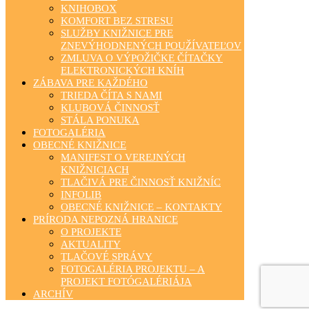
KNIHOBOX
KOMFORT BEZ STRESU
SLUŽBY KNIŽNICE PRE
ZNEVÝHODNENÝCH POUŽÍVATEĽOV
ZMLUVA O VÝPOŽIČKE ČÍTAČKY
ELEKTRONICKÝCH KNÍH
ZÁBAVA PRE KAŽDÉHO
TRIEDA ČÍTA S NAMI
KLUBOVÁ ČINNOSŤ
STÁLA PONUKA
FOTOGALÉRIA
OBECNÉ KNIŽNICE
MANIFEST O VEREJNÝCH
KNIŽNICIACH
TLAČIVÁ PRE ČINNOSŤ KNIŽNÍC
INFOLIB
OBECNÉ KNIŽNICE – KONTAKTY
PRÍRODA NEPOZNÁ HRANICE
O PROJEKTE
AKTUALITY
TLAČOVÉ SPRÁVY
FOTOGALÉRIA PROJEKTU – A
PROJEKT FOTÓGALÉRIÁJA
ARCHÍV