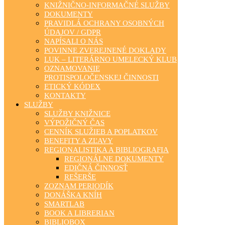
KNIŽNIČNO-INFORMAČNÉ SLUŽBY
DOKUMENTY
PRAVIDLÁ OCHRANY OSOBNÝCH
ÚDAJOV / GDPR
NAPÍSALI O NÁS
POVINNE ZVEREJNENÉ DOKLADY
LUK – LITERÁRNO UMELECKÝ KLUB
OZNAMOVANIE
PROTISPOLOČENSKEJ ČINNOSTI
ETICKÝ KÓDEX
KONTAKTY
SLUŽBY
SLUŽBY KNIŽNICE
VÝPOŽIČNÝ ČAS
CENNÍK SLUŽIEB A POPLATKOV
BENEFITY A ZĽAVY
REGIONALISTIKA A BIBLIOGRAFIA
REGIONÁLNE DOKUMENTY
EDIČNÁ ČINNOSŤ
REŠERŠE
ZOZNAM PERIODÍK
DONÁŠKA KNÍH
SMARTLAB
BOOK A LIBRERIAN
BIBLIOBOX