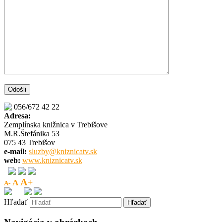
056/672 42 22
Adresa:
Zemplínska knižnica v Trebišove
M.R.Štefánika 53
075 43 Trebišov
e-mail:
sluzby@kniznicatv.sk
web:
www.kniznicatv.sk
A+
A
A-
Hľadať