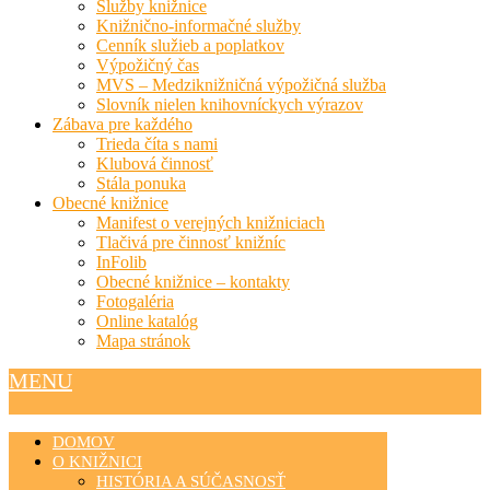
Služby knižnice
Knižnično-informačné služby
Cenník služieb a poplatkov
Výpožičný čas
MVS – Medziknižničná výpožičná služba
Slovník nielen knihovníckych výrazov
Zábava pre každého
Trieda číta s nami
Klubová činnosť
Stála ponuka
Obecné knižnice
Manifest o verejných knižniciach
Tlačivá pre činnosť knižníc
InFolib
Obecné knižnice – kontakty
Fotogaléria
Online katalóg
Mapa stránok
MENU
DOMOV
O KNIŽNICI
HISTÓRIA A SÚČASNOSŤ