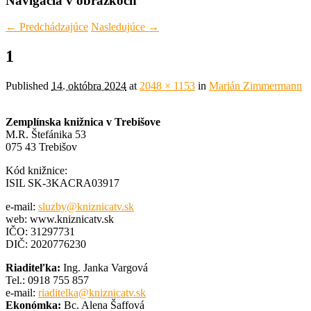
Navigácia v obrázkoch
← Predchádzajúce
Nasledujúce →
1
Published
14. októbra 2024
at
2048 × 1153
in
Marián Zimmermann
Zemplínska knižnica v Trebišove
M.R. Štefánika 53
075 43 Trebišov
Kód knižnice:
ISIL SK-3KACRA03917
e-mail:
sluzby@kniznicatv.sk
web: www.kniznicatv.sk
IČO: 31297731
DIČ: 2020776230
Riaditeľka:
Ing. Janka Vargová
Tel.: 0918 755 857
e-mail:
riaditelka@kniznicatv.sk
Ekonómka:
Bc. Alena Šaffová