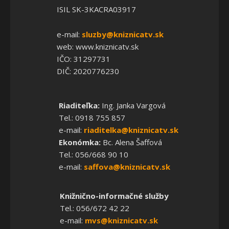
ISIL SK-3KACRA03917
e-mail:
sluzby@kniznicatv.sk
web: www.kniznicatv.sk
IČO: 31297731
DIČ: 2020776230
Riaditeľka:
Ing. Janka Vargová
Tel.: 0918 755 857
e-mail:
riaditelka@kniznicatv.sk
Ekonómka:
Bc. Alena Šaffová
Tel.: 056/668 90 10
e-mail:
saffova@kniznicatv.sk
Knižnično-informačné služby
Tel.: 056/672 42 22
e-mail:
mvs@kniznicatv.sk