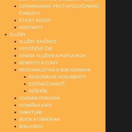
OZNAMOVANIE PROTISPOLOČENSKEJ
ČINNOSTI
ETICKÝ KÓDEX
KONTAKTY
SLUŽBY
SLUŽBY KNIŽNICE
VÝPOŽIČNÝ ČAS
CENNÍK SLUŽIEB A POPLATKOV
BENEFITY A ZĽAVY
REGIONALISTIKA A BIBLIOGRAFIA
REGIONÁLNE DOKUMENTY
EDIČNÁ ČINNOSŤ
REŠERŠE
ZOZNAM PERIODÍK
DONÁŠKA KNÍH
SMARTLAB
BOOK A LIBRERIAN
BIBLIOBOX