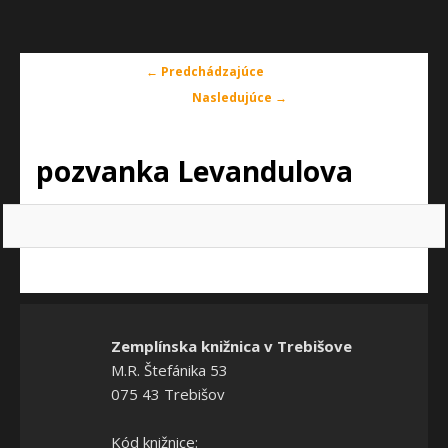
Navigácia
← Predchádzajúce
v
Nasledujúce →
obrázkoch
pozvanka Levandulova
Zemplínska knižnica v Trebišove
M.R. Štefánika 53
075 43 Trebišov
Kód knižnice: