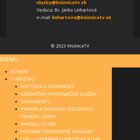
sluzby@kniznicatv.sk
Vedúca: Bc. Janka Linhartová
e-mail:
linhartova@kniznicatv.sk
© 2023 KniznicaTV
MENU
DOMOV
O KNIŽNICI
HISTÓRIA A SÚČASNOSŤ
KNIŽNIČNO-INFORMAČNÉ SLUŽBY
DOKUMENTY
PRAVIDLÁ OCHRANY OSOBNÝCH
ÚDAJOV / GDPR
NAPÍSALI O NÁS
POVINNE ZVEREJNENÉ DOKLADY
LUK – LITERÁRNO UMELECKÝ KLUB