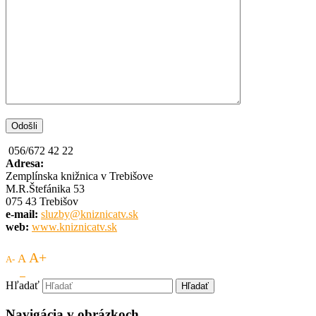
056/672 42 22
Adresa:
Zemplínska knižnica v Trebišove
M.R.Štefánika 53
075 43 Trebišov
e-mail:
sluzby@kniznicatv.sk
web:
www.kniznicatv.sk
A+
A
A-
Hľadať
Navigácia v obrázkoch