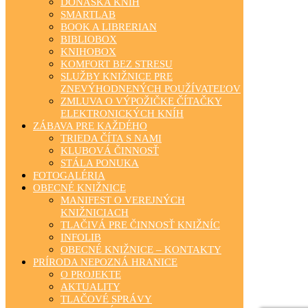
DONÁŠKA KNÍH
SMARTLAB
BOOK A LIBRERIAN
BIBLIOBOX
KNIHOBOX
KOMFORT BEZ STRESU
SLUŽBY KNIŽNICE PRE
ZNEVÝHODNENÝCH POUŽÍVATEĽOV
ZMLUVA O VÝPOŽIČKE ČÍTAČKY
ELEKTRONICKÝCH KNÍH
ZÁBAVA PRE KAŽDÉHO
TRIEDA ČÍTA S NAMI
KLUBOVÁ ČINNOSŤ
STÁLA PONUKA
FOTOGALÉRIA
OBECNÉ KNIŽNICE
MANIFEST O VEREJNÝCH
KNIŽNICIACH
TLAČIVÁ PRE ČINNOSŤ KNIŽNÍC
INFOLIB
OBECNÉ KNIŽNICE – KONTAKTY
PRÍRODA NEPOZNÁ HRANICE
O PROJEKTE
AKTUALITY
TLAČOVÉ SPRÁVY