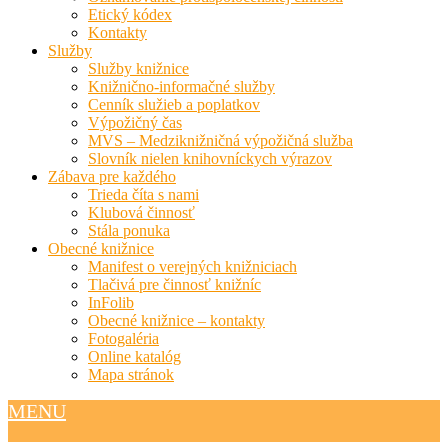
Etický kódex
Kontakty
Služby
Služby knižnice
Knižnično-informačné služby
Cenník služieb a poplatkov
Výpožičný čas
MVS – Medziknižničná výpožičná služba
Slovník nielen knihovníckych výrazov
Zábava pre každého
Trieda číta s nami
Klubová činnosť
Stála ponuka
Obecné knižnice
Manifest o verejných knižniciach
Tlačivá pre činnosť knižníc
InFolib
Obecné knižnice – kontakty
Fotogaléria
Online katalóg
Mapa stránok
MENU