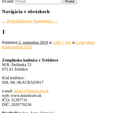
Hľadať
Navigácia v obrázkoch
← Predchádzajúce
Nasledujúce →
1
Published
2. septembra 2019
at
1260 × 945
in
Letný tábor
Knihovníček 2019
Zemplínska knižnica v Trebišove
M.R. Štefánika 53
075 43 Trebišov
Kód knižnice:
ISIL SK-3KACRA03917
e-mail:
sluzby@kniznicatv.sk
web: www.kniznicatv.sk
IČO: 31297731
DIČ: 2020776230