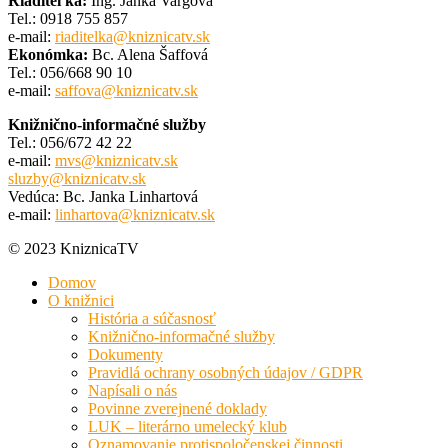
Riaditeľka:
Ing. Janka Vargová
Tel.: 0918 755 857
e-mail:
riaditelka@kniznicatv.sk
Ekonómka:
Bc. Alena Šaffová
Tel.: 056/668 90 10
e-mail:
saffova@kniznicatv.sk
Knižnično-informačné služby
Tel.: 056/672 42 22
e-mail:
mvs@kniznicatv.sk
sluzby@kniznicatv.sk
Vedúca: Bc. Janka Linhartová
e-mail:
linhartova@kniznicatv.sk
© 2023 KniznicaTV
Domov
O knižnici
História a súčasnosť
Knižnično-informačné služby
Dokumenty
Pravidlá ochrany osobných údajov / GDPR
Napísali o nás
Povinne zverejnené doklady
LUK – literárno umelecký klub
Oznamovanie protispoločenskej činnosti