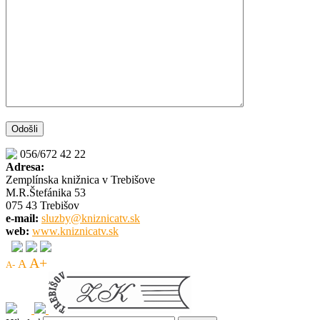
056/672 42 22
Adresa:
Zemplínska knižnica v Trebišove
M.R.Štefánika 53
075 43 Trebišov
e-mail:
sluzby@kniznicatv.sk
web:
www.kniznicatv.sk
A+
A
A-