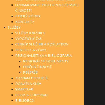
OZNAMOVANIE PROTISPOLOČENSKEJ
ČINNOSTI
ETICKÝ KÓDEX
KONTAKTY
SLUŽBY
SLUŽBY KNIŽNICE
VÝPOŽIČNÝ ČAS
CENNÍK SLUŽIEB A POPLATKOV
BENEFITY A ZĽAVY
REGIONALISTIKA A BIBLIOGRAFIA
REGIONÁLNE DOKUMENTY
EDIČNÁ ČINNOSŤ
REŠERŠE
ZOZNAM PERIODÍK
DONÁŠKA KNÍH
SMARTLAB
BOOK A LIBRERIAN
BIBLIOBOX