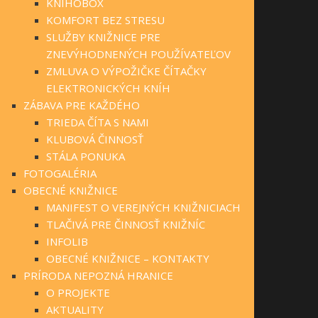
KNIHOBOX
KOMFORT BEZ STRESU
SLUŽBY KNIŽNICE PRE
ZNEVÝHODNENÝCH POUŽÍVATEĽOV
ZMLUVA O VÝPOŽIČKE ČÍTAČKY
ELEKTRONICKÝCH KNÍH
ZÁBAVA PRE KAŽDÉHO
TRIEDA ČÍTA S NAMI
KLUBOVÁ ČINNOSŤ
STÁLA PONUKA
FOTOGALÉRIA
OBECNÉ KNIŽNICE
MANIFEST O VEREJNÝCH KNIŽNICIACH
TLAČIVÁ PRE ČINNOSŤ KNIŽNÍC
INFOLIB
OBECNÉ KNIŽNICE – KONTAKTY
PRÍRODA NEPOZNÁ HRANICE
O PROJEKTE
AKTUALITY