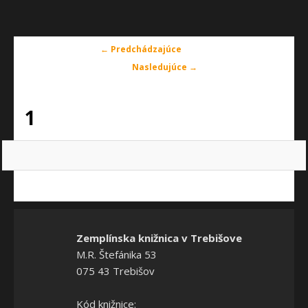
Navigácia
← Predchádzajúce
v
Nasledujúce →
obrázkoch
1
Zemplínska knižnica v Trebišove
M.R. Štefánika 53
075 43 Trebišov
Kód knižnice: