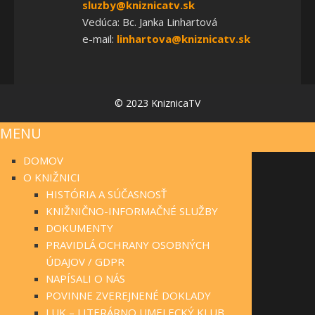
sluzby@kniznicatv.sk
Vedúca: Bc. Janka Linhartová
e-mail:
linhartova@kniznicatv.sk
© 2023 KniznicaTV
MENU
DOMOV
O KNIŽNICI
HISTÓRIA A SÚČASNOSŤ
KNIŽNIČNO-INFORMAČNÉ SLUŽBY
DOKUMENTY
PRAVIDLÁ OCHRANY OSOBNÝCH
ÚDAJOV / GDPR
NAPÍSALI O NÁS
POVINNE ZVEREJNENÉ DOKLADY
LUK – LITERÁRNO UMELECKÝ KLUB