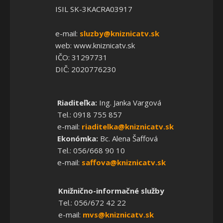
ISIL SK-3KACRA03917
e-mail:
sluzby@kniznicatv.sk
web: www.kniznicatv.sk
IČO: 31297731
DIČ: 2020776230
Riaditeľka:
Ing. Janka Vargová
Tel.: 0918 755 857
e-mail:
riaditelka@kniznicatv.sk
Ekonómka:
Bc. Alena Šaffová
Tel.: 056/668 90 10
e-mail:
saffova@kniznicatv.sk
Knižnično-informačné služby
Tel.: 056/672 42 22
e-mail:
mvs@kniznicatv.sk