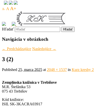
A+
A
A-
Hľadať
Navigácia v obrázkoch
← Predchádzajúce
Nasledujúce →
3 (2)
Published
25. marca 2025
at
2048 × 1537
in
Kurz kresby 2
Zemplínska knižnica v Trebišove
M.R. Štefánika 53
075 43 Trebišov
Kód knižnice:
ISIL SK-3KACRA03917