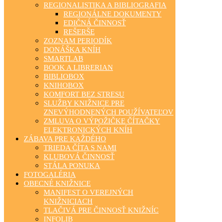
REGIONALISTIKA A BIBLIOGRAFIA
REGIONÁLNE DOKUMENTY
EDIČNÁ ČINNOSŤ
REŠERŠE
ZOZNAM PERIODÍK
DONÁŠKA KNÍH
SMARTLAB
BOOK A LIBRERIAN
BIBLIOBOX
KNIHOBOX
KOMFORT BEZ STRESU
SLUŽBY KNIŽNICE PRE
ZNEVÝHODNENÝCH POUŽÍVATEĽOV
ZMLUVA O VÝPOŽIČKE ČÍTAČKY
ELEKTRONICKÝCH KNÍH
ZÁBAVA PRE KAŽDÉHO
TRIEDA ČÍTA S NAMI
KLUBOVÁ ČINNOSŤ
STÁLA PONUKA
FOTOGALÉRIA
OBECNÉ KNIŽNICE
MANIFEST O VEREJNÝCH
KNIŽNICIACH
TLAČIVÁ PRE ČINNOSŤ KNIŽNÍC
INFOLIB