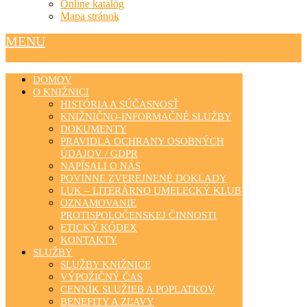
Online katalóg
Mapa stránok
MENU
DOMOV
O KNIŽNICI
HISTÓRIA A SÚČASNOSŤ
KNIŽNIČNO-INFORMAČNÉ SLUŽBY
DOKUMENTY
PRAVIDLÁ OCHRANY OSOBNÝCH
ÚDAJOV / GDPR
NAPÍSALI O NÁS
POVINNE ZVEREJNENÉ DOKLADY
LUK – LITERÁRNO UMELECKÝ KLUB
OZNAMOVANIE
PROTISPOLOČENSKEJ ČINNOSTI
ETICKÝ KÓDEX
KONTAKTY
SLUŽBY
SLUŽBY KNIŽNICE
VÝPOŽIČNÝ ČAS
CENNÍK SLUŽIEB A POPLATKOV
BENEFITY A ZĽAVY