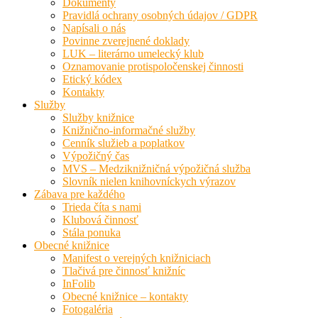
Dokumenty
Pravidlá ochrany osobných údajov / GDPR
Napísali o nás
Povinne zverejnené doklady
LUK – literárno umelecký klub
Oznamovanie protispoločenskej činnosti
Etický kódex
Kontakty
Služby
Služby knižnice
Knižnično-informačné služby
Cenník služieb a poplatkov
Výpožičný čas
MVS – Medziknižničná výpožičná služba
Slovník nielen knihovníckych výrazov
Zábava pre každého
Trieda číta s nami
Klubová činnosť
Stála ponuka
Obecné knižnice
Manifest o verejných knižniciach
Tlačivá pre činnosť knižníc
InFolib
Obecné knižnice – kontakty
Fotogaléria