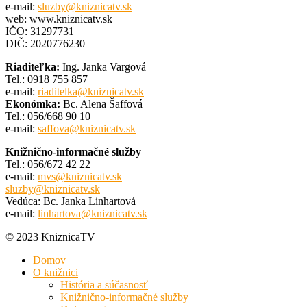
e-mail:
sluzby@kniznicatv.sk
web: www.kniznicatv.sk
IČO: 31297731
DIČ: 2020776230
Riaditeľka:
Ing. Janka Vargová
Tel.: 0918 755 857
e-mail:
riaditelka@kniznicatv.sk
Ekonómka:
Bc. Alena Šaffová
Tel.: 056/668 90 10
e-mail:
saffova@kniznicatv.sk
Knižnično-informačné služby
Tel.: 056/672 42 22
e-mail:
mvs@kniznicatv.sk
sluzby@kniznicatv.sk
Vedúca: Bc. Janka Linhartová
e-mail:
linhartova@kniznicatv.sk
© 2023 KniznicaTV
Domov
O knižnici
História a súčasnosť
Knižnično-informačné služby