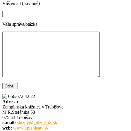
Váš email (povinné)
Vaša správa/otázka
056/672 42 22
Adresa:
Zemplínska knižnica v Trebišove
M.R.Štefánika 53
075 43 Trebišov
e-mail:
sluzby@kniznicatv.sk
web:
www.kniznicatv.sk