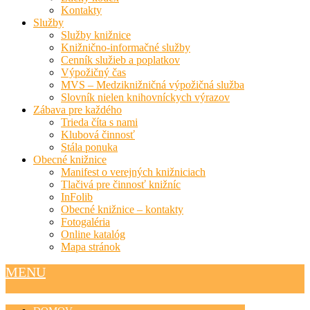
Kontakty
Služby
Služby knižnice
Knižnično-informačné služby
Cenník služieb a poplatkov
Výpožičný čas
MVS – Medziknižničná výpožičná služba
Slovník nielen knihovníckych výrazov
Zábava pre každého
Trieda číta s nami
Klubová činnosť
Stála ponuka
Obecné knižnice
Manifest o verejných knižniciach
Tlačivá pre činnosť knižníc
InFolib
Obecné knižnice – kontakty
Fotogaléria
Online katalóg
Mapa stránok
MENU