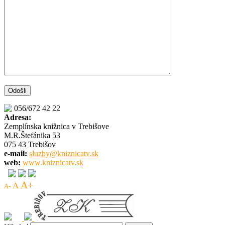
056/672 42 22
Adresa:
Zemplínska knižnica v Trebišove
M.R.Štefánika 53
075 43 Trebišov
e-mail:
sluzby@kniznicatv.sk
web:
www.kniznicatv.sk
A+
A
A-