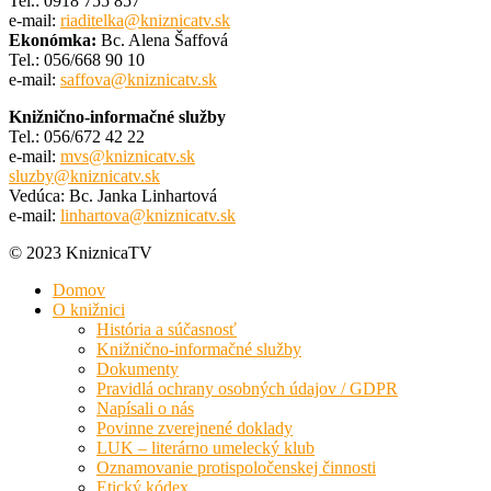
Tel.: 0918 755 857
e-mail:
riaditelka@kniznicatv.sk
Ekonómka:
Bc. Alena Šaffová
Tel.: 056/668 90 10
e-mail:
saffova@kniznicatv.sk
Knižnično-informačné služby
Tel.: 056/672 42 22
e-mail:
mvs@kniznicatv.sk
sluzby@kniznicatv.sk
Vedúca: Bc. Janka Linhartová
e-mail:
linhartova@kniznicatv.sk
© 2023 KniznicaTV
Domov
O knižnici
História a súčasnosť
Knižnično-informačné služby
Dokumenty
Pravidlá ochrany osobných údajov / GDPR
Napísali o nás
Povinne zverejnené doklady
LUK – literárno umelecký klub
Oznamovanie protispoločenskej činnosti
Etický kódex