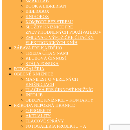
SMARTLAB
BOOK A LIBRERIAN
BIBLIOBOX
KNIHOBOX
KOMFORT BEZ STRESU
SLUŽBY KNIŽNICE PRE
ZNEVÝHODNENÝCH POUŽÍVATEĽOV
ZMLUVA O VÝPOŽIČKE ČÍTAČKY
ELEKTRONICKÝCH KNÍH
ZÁBAVA PRE KAŽDÉHO
TRIEDA ČÍTA S NAMI
KLUBOVÁ ČINNOSŤ
STÁLA PONUKA
FOTOGALÉRIA
OBECNÉ KNIŽNICE
MANIFEST O VEREJNÝCH
KNIŽNICIACH
TLAČIVÁ PRE ČINNOSŤ KNIŽNÍC
INFOLIB
OBECNÉ KNIŽNICE – KONTAKTY
PRÍRODA NEPOZNÁ HRANICE
O PROJEKTE
AKTUALITY
TLAČOVÉ SPRÁVY
FOTOGALÉRIA PROJEKTU – A