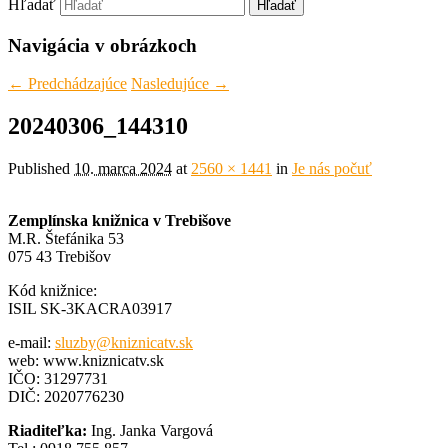
Hľadať
Navigácia v obrázkoch
← Predchádzajúce
Nasledujúce →
20240306_144310
Published
10. marca 2024
at
2560 × 1441
in
Je nás počuť
Zemplínska knižnica v Trebišove
M.R. Štefánika 53
075 43 Trebišov
Kód knižnice:
ISIL SK-3KACRA03917
e-mail:
sluzby@kniznicatv.sk
web: www.kniznicatv.sk
IČO: 31297731
DIČ: 2020776230
Riaditeľka:
Ing. Janka Vargová