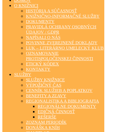
DOMOV
O KNIŽNICI
HISTÓRIA A SÚČASNOSŤ
KNIŽNIČNO-INFORMAČNÉ SLUŽBY
DOKUMENTY
PRAVIDLÁ OCHRANY OSOBNÝCH
ÚDAJOV / GDPR
NAPÍSALI O NÁS
POVINNE ZVEREJNENÉ DOKLADY
LUK – LITERÁRNO UMELECKÝ KLUB
OZNAMOVANIE
PROTISPOLOČENSKEJ ČINNOSTI
ETICKÝ KÓDEX
KONTAKTY
SLUŽBY
SLUŽBY KNIŽNICE
VÝPOŽIČNÝ ČAS
CENNÍK SLUŽIEB A POPLATKOV
BENEFITY A ZĽAVY
REGIONALISTIKA A BIBLIOGRAFIA
REGIONÁLNE DOKUMENTY
EDIČNÁ ČINNOSŤ
REŠERŠE
ZOZNAM PERIODÍK
DONÁŠKA KNÍH