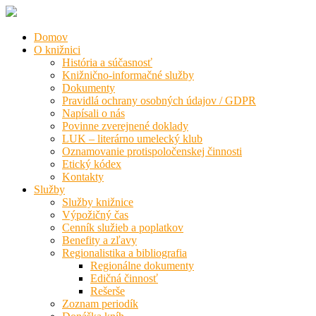
Domov
O knižnici
História a súčasnosť
Knižnično-informačné služby
Dokumenty
Pravidlá ochrany osobných údajov / GDPR
Napísali o nás
Povinne zverejnené doklady
LUK – literárno umelecký klub
Oznamovanie protispoločenskej činnosti
Etický kódex
Kontakty
Služby
Služby knižnice
Výpožičný čas
Cenník služieb a poplatkov
Benefity a zľavy
Regionalistika a bibliografia
Regionálne dokumenty
Edičná činnosť
Rešerše
Zoznam periodík