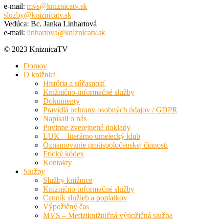
e-mail:
mvs@kniznicatv.sk
sluzby@kniznicatv.sk
Vedúca: Bc. Janka Linhartová
e-mail:
linhartova@kniznicatv.sk
© 2023 KniznicaTV
Domov
O knižnici
História a súčasnosť
Knižnično-informačné služby
Dokumenty
Pravidlá ochrany osobných údajov / GDPR
Napísali o nás
Povinne zverejnené doklady
LUK – literárno umelecký klub
Oznamovanie protispoločenskej činnosti
Etický kódex
Kontakty
Služby
Služby knižnice
Knižnično-informačné služby
Cenník služieb a poplatkov
Výpožičný čas
MVS – Medziknižničná výpožičná služba