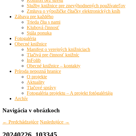
Komfort bez stresu
Služby knižnice pre znevýhodnených používateľov
Zmluva o výpožičke čítačky elektronických kníh
Zábava pre každého
Trieda číta s nami
Klubová činnosť
Stála ponuka
Fotogaléria
Obecné knižnice
Manifest o verejných knižniciach
Tlačivá pre činnosť knižníc
InFolib
Obecné knižnice – kontakty
Príroda nepozná hranice
O projekte
Aktuality
Tlačové správy
Fotogaléria projektu – A projekt fotógalériája
Archív
Navigácia v obrázkoch
← Predchádzajúce
Nasledujúce →
20240226_103345