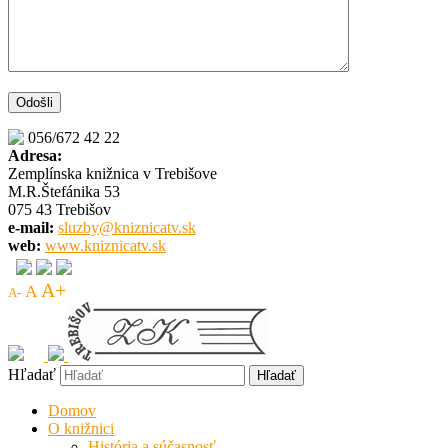
056/672 42 22
Adresa:
Zemplínska knižnica v Trebišove
M.R.Štefánika 53
075 43 Trebišov
e-mail:
sluzby@kniznicatv.sk
web:
www.kniznicatv.sk
A+
A
A-
Hľadať
Domov
O knižnici
História a súčasnosť