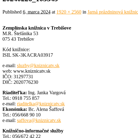
Published
6. marca 2024
at
1920 × 2560
in
Jarná prázdninová knižni
Zemplínska knižnica v Trebišove
M.R. Štefánika 53
075 43 Trebišov
Kód knižnice:
ISIL SK-3KACRA03917
e-mail:
sluzby@kniznicatv.sk
web: www.kniznicatv.sk
IČO: 31297731
DIČ: 2020776230
Riaditeľka:
Ing. Janka Vargová
Tel.: 0918 755 857
e-mail:
riaditelka@kniznicatv.sk
Ekonómka:
Bc. Alena Šaffová
Tel.: 056/668 90 10
e-mail:
saffova@kniznicatv.sk
Knižnično-informačné služby
Tel.: 056/672 42 22