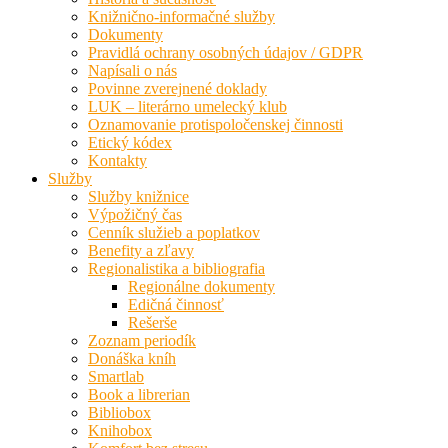
Knižnično-informačné služby
Dokumenty
Pravidlá ochrany osobných údajov / GDPR
Napísali o nás
Povinne zverejnené doklady
LUK – literárno umelecký klub
Oznamovanie protispoločenskej činnosti
Etický kódex
Kontakty
Služby
Služby knižnice
Výpožičný čas
Cenník služieb a poplatkov
Benefity a zľavy
Regionalistika a bibliografia
Regionálne dokumenty
Edičná činnosť
Rešerše
Zoznam periodík
Donáška kníh
Smartlab
Book a librerian
Bibliobox
Knihobox