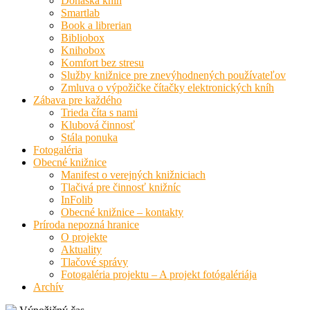
Donáška kníh
Smartlab
Book a librerian
Bibliobox
Knihobox
Komfort bez stresu
Služby knižnice pre znevýhodnených používateľov
Zmluva o výpožičke čítačky elektronických kníh
Zábava pre každého
Trieda číta s nami
Klubová činnosť
Stála ponuka
Fotogaléria
Obecné knižnice
Manifest o verejných knižniciach
Tlačivá pre činnosť knižníc
InFolib
Obecné knižnice – kontakty
Príroda nepozná hranice
O projekte
Aktuality
Tlačové správy
Fotogaléria projektu – A projekt fotógalériája
Archív