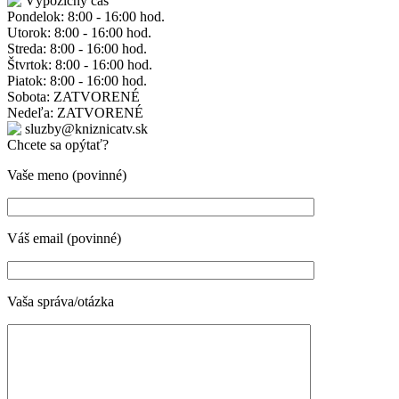
Výpožičný čas
Pondelok: 8:00 - 16:00 hod.
Utorok: 8:00 - 16:00 hod.
Streda: 8:00 - 16:00 hod.
Štvrtok: 8:00 - 16:00 hod.
Piatok: 8:00 - 16:00 hod.
Sobota: ZATVORENÉ
Nedeľa: ZATVORENÉ
sluzby@kniznicatv.sk
Chcete sa opýtať?
Vaše meno (povinné)
Váš email (povinné)
Vaša správa/otázka