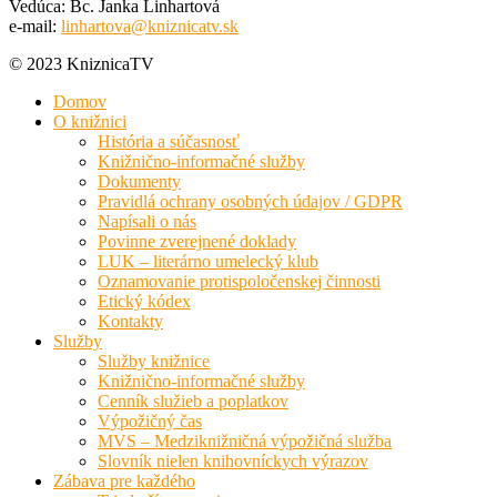
Vedúca: Bc. Janka Linhartová
e-mail:
linhartova@kniznicatv.sk
© 2023 KniznicaTV
Domov
O knižnici
História a súčasnosť
Knižnično-informačné služby
Dokumenty
Pravidlá ochrany osobných údajov / GDPR
Napísali o nás
Povinne zverejnené doklady
LUK – literárno umelecký klub
Oznamovanie protispoločenskej činnosti
Etický kódex
Kontakty
Služby
Služby knižnice
Knižnično-informačné služby
Cenník služieb a poplatkov
Výpožičný čas
MVS – Medziknižničná výpožičná služba
Slovník nielen knihovníckych výrazov
Zábava pre každého