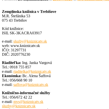
Zemplínska knižnica v Trebišove
M.R. Štefánika 53
075 43 Trebišov
Kód knižnice:
ISIL SK-3KACRA03917
e-mail:
sluzby@kniznicatv.sk
web: www.kniznicatv.sk
IČO: 31297731
DIČ: 2020776230
Riaditeľka:
Ing. Janka Vargová
Tel.: 0918 755 857
e-mail:
riaditelka@kniznicatv.sk
Ekonómka:
Bc. Alena Šaffová
Tel.: 056/668 90 10
e-mail:
saffova@kniznicatv.sk
Knižnično-informačné služby
Tel.: 056/672 42 22
e-mail:
mvs@kniznicatv.sk
sluzby@kniznicatv.sk