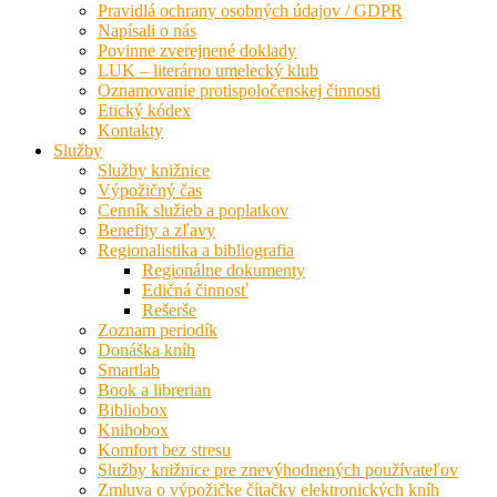
Pravidlá ochrany osobných údajov / GDPR
Napísali o nás
Povinne zverejnené doklady
LUK – literárno umelecký klub
Oznamovanie protispoločenskej činnosti
Etický kódex
Kontakty
Služby
Služby knižnice
Výpožičný čas
Cenník služieb a poplatkov
Benefity a zľavy
Regionalistika a bibliografia
Regionálne dokumenty
Edičná činnosť
Rešerše
Zoznam periodík
Donáška kníh
Smartlab
Book a librerian
Bibliobox
Knihobox
Komfort bez stresu
Služby knižnice pre znevýhodnených používateľov
Zmluva o výpožičke čítačky elektronických kníh