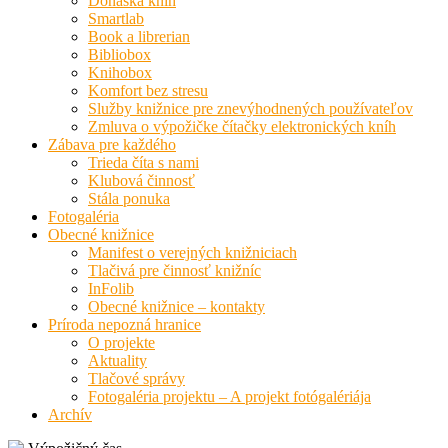
Donáška kníh
Smartlab
Book a librerian
Bibliobox
Knihobox
Komfort bez stresu
Služby knižnice pre znevýhodnených používateľov
Zmluva o výpožičke čítačky elektronických kníh
Zábava pre každého
Trieda číta s nami
Klubová činnosť
Stála ponuka
Fotogaléria
Obecné knižnice
Manifest o verejných knižniciach
Tlačivá pre činnosť knižníc
InFolib
Obecné knižnice – kontakty
Príroda nepozná hranice
O projekte
Aktuality
Tlačové správy
Fotogaléria projektu – A projekt fotógalériája
Archív