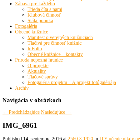
Zábava pre každého
Trieda číta s nami
Klubová činnosť
Stála ponuka
Fotogaléria
Obecné knižnice
Manifest o verejných knižniciach
Tlačivá pre činnosť knižníc
InFolib
Obecné knižnice – kontakty
Príroda nepozná hranice
O projekte
Aktuality
Tlačové správy
Fotogaléria projektu – A projekt fotógalériája
Archív
Navigácia v obrázkoch
← Predchádzajúce
Nasledujúce →
IMG_6961
Published
14. septembra 2016
at
2560 × 1920
in
ITY učenie nikdy n