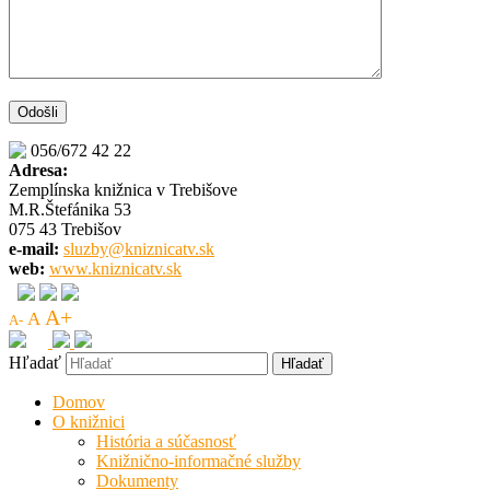
056/672 42 22
Adresa:
Zemplínska knižnica v Trebišove
M.R.Štefánika 53
075 43 Trebišov
e-mail:
sluzby@kniznicatv.sk
web:
www.kniznicatv.sk
A+
A
A-
Hľadať
Domov
O knižnici
História a súčasnosť
Knižnično-informačné služby
Dokumenty