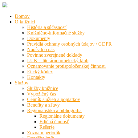
Domov
O knižnici
História a súčasnosť
Knižnično-informačné služby
Dokumenty
Pravidlá ochrany osobných údajov / GDPR
Napísali o nás
Povinne zverejnené doklady
LUK – literárno umelecký klub
Oznamovanie protispoločenskej činnosti
Etický kódex
Kontakty
Služby
Služby knižnice
Výpožičný čas
Cenník služieb a poplatkov
Benefity a zľavy
Regionalistika a bibliografia
Regionálne dokumenty
Edičná činnosť
Rešerše
Zoznam periodík