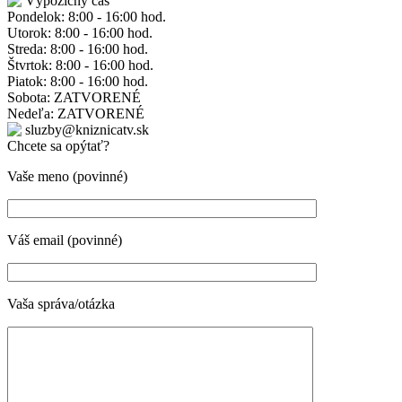
Výpožičný čas
Pondelok: 8:00 - 16:00 hod.
Utorok: 8:00 - 16:00 hod.
Streda: 8:00 - 16:00 hod.
Štvrtok: 8:00 - 16:00 hod.
Piatok: 8:00 - 16:00 hod.
Sobota: ZATVORENÉ
Nedeľa: ZATVORENÉ
sluzby@kniznicatv.sk
Chcete sa opýtať?
Vaše meno (povinné)
Váš email (povinné)
Vaša správa/otázka