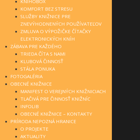
KNIHOBOX
KOMFORT BEZ STRESU
SLUŽBY KNIŽNICE PRE
ZNEVÝHODNENÝCH POUŽÍVATEĽOV
ZMLUVA O VÝPOŽIČKE ČÍTAČKY
ELEKTRONICKÝCH KNÍH
ZÁBAVA PRE KAŽDÉHO
TRIEDA ČÍTA S NAMI
KLUBOVÁ ČINNOSŤ
STÁLA PONUKA
FOTOGALÉRIA
OBECNÉ KNIŽNICE
MANIFEST O VEREJNÝCH KNIŽNICIACH
TLAČIVÁ PRE ČINNOSŤ KNIŽNÍC
INFOLIB
OBECNÉ KNIŽNICE – KONTAKTY
PRÍRODA NEPOZNÁ HRANICE
O PROJEKTE
AKTUALITY