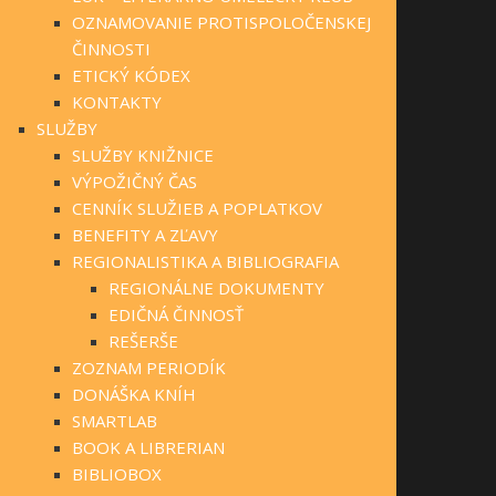
OZNAMOVANIE PROTISPOLOČENSKEJ
ČINNOSTI
ETICKÝ KÓDEX
KONTAKTY
SLUŽBY
SLUŽBY KNIŽNICE
VÝPOŽIČNÝ ČAS
CENNÍK SLUŽIEB A POPLATKOV
BENEFITY A ZĽAVY
REGIONALISTIKA A BIBLIOGRAFIA
REGIONÁLNE DOKUMENTY
EDIČNÁ ČINNOSŤ
REŠERŠE
ZOZNAM PERIODÍK
DONÁŠKA KNÍH
SMARTLAB
BOOK A LIBRERIAN
BIBLIOBOX