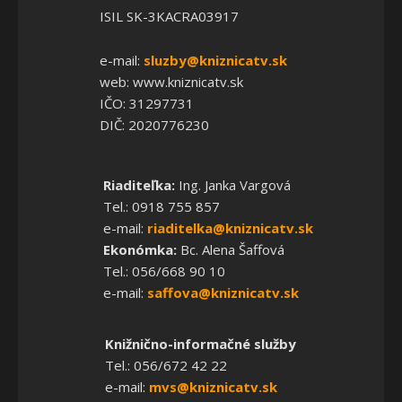
ISIL SK-3KACRA03917
e-mail:
sluzby@kniznicatv.sk
web: www.kniznicatv.sk
IČO: 31297731
DIČ: 2020776230
Riaditeľka:
Ing. Janka Vargová
Tel.: 0918 755 857
e-mail:
riaditelka@kniznicatv.sk
Ekonómka:
Bc. Alena Šaffová
Tel.: 056/668 90 10
e-mail:
saffova@kniznicatv.sk
Knižnično-informačné služby
Tel.: 056/672 42 22
e-mail:
mvs@kniznicatv.sk