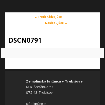
Navigácia
← Predchádzajúce
v
Nasledujúce →
obrázkoch
DSCN0791
Zemplínska knižnica v Trebišove
M.R. Štefánika 53
075 43 Trebišov
Kód knižnice: