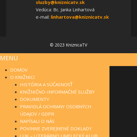
sluzby@kniznicatv.sk
Vedúca: Bc. Janka Linhartová
e-mail:
linhartova@kniznicatv.sk
© 2023 KniznicaTV
MENU
DOMOV
O KNIŽNICI
HISTÓRIA A SÚČASNOSŤ
KNIŽNIČNO-INFORMAČNÉ SLUŽBY
DOKUMENTY
PRAVIDLÁ OCHRANY OSOBNÝCH
ÚDAJOV / GDPR
NAPÍSALI O NÁS
POVINNE ZVEREJNENÉ DOKLADY
LUK – LITERÁRNO UMELECKÝ KLUB