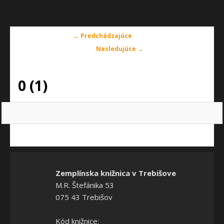
Navigácia
← Predchádzajúce
v
Nasledujúce →
obrázkoch
0 (1)
Zemplínska knižnica v Trebišove
M.R. Štefánika 53
075 43 Trebišov
Kód knižnice: