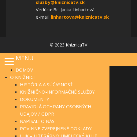
sluzby@kniznicatv.sk
Vedúca: Bc. Janka Linhartová
e-mail:
linhartova@kniznicatv.sk
© 2023 KniznicaTV
MENU
DOMOV
O KNIŽNICI
HISTÓRIA A SÚČASNOSŤ
KNIŽNIČNO-INFORMAČNÉ SLUŽBY
DOKUMENTY
PRAVIDLÁ OCHRANY OSOBNÝCH
ÚDAJOV / GDPR
NAPÍSALI O NÁS
POVINNE ZVEREJNENÉ DOKLADY
LUK – LITERÁRNO UMELECKÝ KLUB