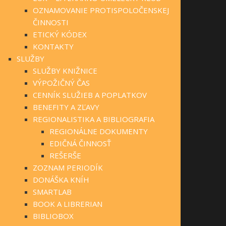
OZNAMOVANIE PROTISPOLOČENSKEJ
ČINNOSTI
ETICKÝ KÓDEX
KONTAKTY
SLUŽBY
SLUŽBY KNIŽNICE
VÝPOŽIČNÝ ČAS
CENNÍK SLUŽIEB A POPLATKOV
BENEFITY A ZĽAVY
REGIONALISTIKA A BIBLIOGRAFIA
REGIONÁLNE DOKUMENTY
EDIČNÁ ČINNOSŤ
REŠERŠE
ZOZNAM PERIODÍK
DONÁŠKA KNÍH
SMARTLAB
BOOK A LIBRERIAN
BIBLIOBOX