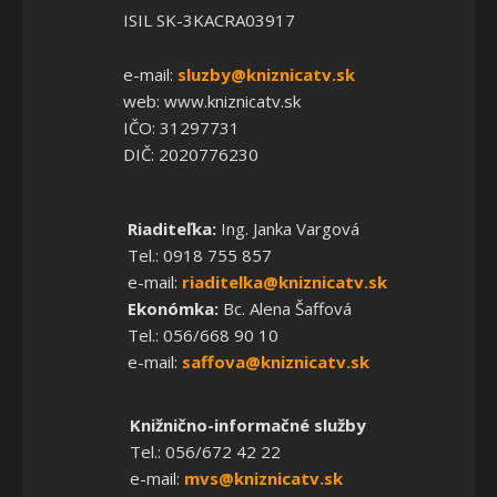
ISIL SK-3KACRA03917
e-mail:
sluzby@kniznicatv.sk
web: www.kniznicatv.sk
IČO: 31297731
DIČ: 2020776230
Riaditeľka:
Ing. Janka Vargová
Tel.: 0918 755 857
e-mail:
riaditelka@kniznicatv.sk
Ekonómka:
Bc. Alena Šaffová
Tel.: 056/668 90 10
e-mail:
saffova@kniznicatv.sk
Knižnično-informačné služby
Tel.: 056/672 42 22
e-mail:
mvs@kniznicatv.sk