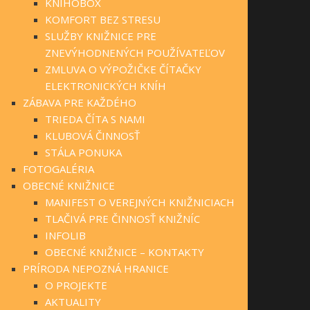
KNIHOBOX
KOMFORT BEZ STRESU
SLUŽBY KNIŽNICE PRE
ZNEVÝHODNENÝCH POUŽÍVATEĽOV
ZMLUVA O VÝPOŽIČKE ČÍTAČKY
ELEKTRONICKÝCH KNÍH
ZÁBAVA PRE KAŽDÉHO
TRIEDA ČÍTA S NAMI
KLUBOVÁ ČINNOSŤ
STÁLA PONUKA
FOTOGALÉRIA
OBECNÉ KNIŽNICE
MANIFEST O VEREJNÝCH KNIŽNICIACH
TLAČIVÁ PRE ČINNOSŤ KNIŽNÍC
INFOLIB
OBECNÉ KNIŽNICE – KONTAKTY
PRÍRODA NEPOZNÁ HRANICE
O PROJEKTE
AKTUALITY