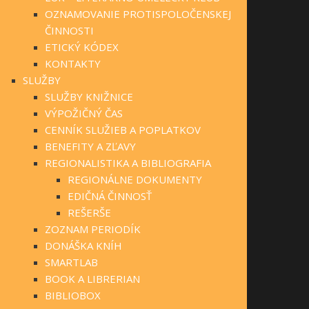
OZNAMOVANIE PROTISPOLOČENSKEJ
ČINNOSTI
ETICKÝ KÓDEX
KONTAKTY
SLUŽBY
SLUŽBY KNIŽNICE
VÝPOŽIČNÝ ČAS
CENNÍK SLUŽIEB A POPLATKOV
BENEFITY A ZĽAVY
REGIONALISTIKA A BIBLIOGRAFIA
REGIONÁLNE DOKUMENTY
EDIČNÁ ČINNOSŤ
REŠERŠE
ZOZNAM PERIODÍK
DONÁŠKA KNÍH
SMARTLAB
BOOK A LIBRERIAN
BIBLIOBOX