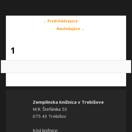
Navigácia
← Predchádzajúce
v
Nasledujúce →
obrázkoch
1
Zemplínska knižnica v Trebišove
M.R. Štefánika 53
075 43 Trebišov
Kód knižnice: