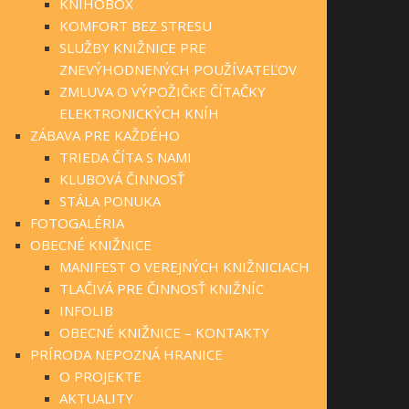
KNIHOBOX
KOMFORT BEZ STRESU
SLUŽBY KNIŽNICE PRE
ZNEVÝHODNENÝCH POUŽÍVATEĽOV
ZMLUVA O VÝPOŽIČKE ČÍTAČKY
ELEKTRONICKÝCH KNÍH
ZÁBAVA PRE KAŽDÉHO
TRIEDA ČÍTA S NAMI
KLUBOVÁ ČINNOSŤ
STÁLA PONUKA
FOTOGALÉRIA
OBECNÉ KNIŽNICE
MANIFEST O VEREJNÝCH KNIŽNICIACH
TLAČIVÁ PRE ČINNOSŤ KNIŽNÍC
INFOLIB
OBECNÉ KNIŽNICE – KONTAKTY
PRÍRODA NEPOZNÁ HRANICE
O PROJEKTE
AKTUALITY