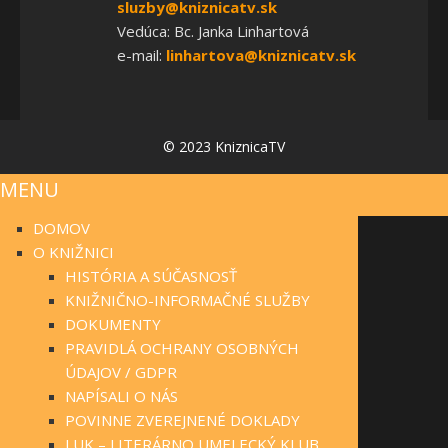
sluzby@kniznicatv.sk
Vedúca: Bc. Janka Linhartová
e-mail:
linhartova@kniznicatv.sk
© 2023 KniznicaTV
MENU
DOMOV
O KNIŽNICI
HISTÓRIA A SÚČASNOSŤ
KNIŽNIČNO-INFORMAČNÉ SLUŽBY
DOKUMENTY
PRAVIDLÁ OCHRANY OSOBNÝCH
ÚDAJOV / GDPR
NAPÍSALI O NÁS
POVINNE ZVEREJNENÉ DOKLADY
LUK – LITERÁRNO UMELECKÝ KLUB