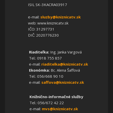
ISIL SK-3KACRA03917
e-mail:
sluzby@kniznicatv.sk
web: www.kniznicatv.sk
IČO: 31297731
DIČ: 2020776230
Riaditeľka:
Ing. Janka Vargová
Tel.: 0918 755 857
e-mail:
riaditelka@kniznicatv.sk
Ekonómka:
Bc. Alena Šaffová
Tel.: 056/668 90 10
e-mail:
saffova@kniznicatv.sk
Knižnično-informačné služby
Tel.: 056/672 42 22
e-mail:
mvs@kniznicatv.sk