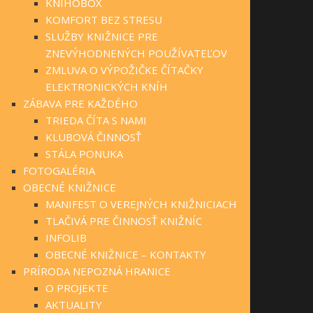
KNIHOBOX
KOMFORT BEZ STRESU
SLUŽBY KNIŽNICE PRE
ZNEVÝHODNENÝCH POUŽÍVATEĽOV
ZMLUVA O VÝPOŽIČKE ČÍTAČKY
ELEKTRONICKÝCH KNÍH
ZÁBAVA PRE KAŽDÉHO
TRIEDA ČÍTA S NAMI
KLUBOVÁ ČINNOSŤ
STÁLA PONUKA
FOTOGALÉRIA
OBECNÉ KNIŽNICE
MANIFEST O VEREJNÝCH KNIŽNICIACH
TLAČIVÁ PRE ČINNOSŤ KNIŽNÍC
INFOLIB
OBECNÉ KNIŽNICE – KONTAKTY
PRÍRODA NEPOZNÁ HRANICE
O PROJEKTE
AKTUALITY