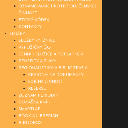
OZNAMOVANIE PROTISPOLOČENSKEJ
ČINNOSTI
ETICKÝ KÓDEX
KONTAKTY
SLUŽBY
SLUŽBY KNIŽNICE
VÝPOŽIČNÝ ČAS
CENNÍK SLUŽIEB A POPLATKOV
BENEFITY A ZĽAVY
REGIONALISTIKA A BIBLIOGRAFIA
REGIONÁLNE DOKUMENTY
EDIČNÁ ČINNOSŤ
REŠERŠE
ZOZNAM PERIODÍK
DONÁŠKA KNÍH
SMARTLAB
BOOK A LIBRERIAN
BIBLIOBOX