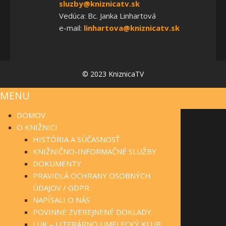
sluzby@kniznicatv.sk
Vedúca: Bc. Janka Linhartová
e-mail:
linhartova@kniznicatv.sk
© 2023 KniznicaTV
MENU
DOMOV
O KNIŽNICI
HISTÓRIA A SÚČASNOSŤ
KNIŽNIČNO-INFORMAČNÉ SLUŽBY
DOKUMENTY
PRAVIDLÁ OCHRANY OSOBNÝCH
ÚDAJOV / GDPR
NAPÍSALI O NÁS
POVINNE ZVEREJNENÉ DOKLADY
LUK – LITERÁRNO UMELECKÝ KLUB