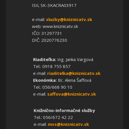
ISIL SK-3KACRA03917
e-mail:
sluzby@kniznicatv.sk
web: www.kniznicatv.sk
IČO: 31297731
DIČ: 2020776230
Riaditeľka:
Ing. Janka Vargová
Tel.: 0918 755 857
e-mail:
riaditelka@kniznicatv.sk
Ekonómka:
Bc. Alena Šaffová
Tel.: 056/668 90 10
e-mail:
saffova@kniznicatv.sk
Knižnično-informačné služby
Tel.: 056/672 42 22
e-mail:
mvs@kniznicatv.sk