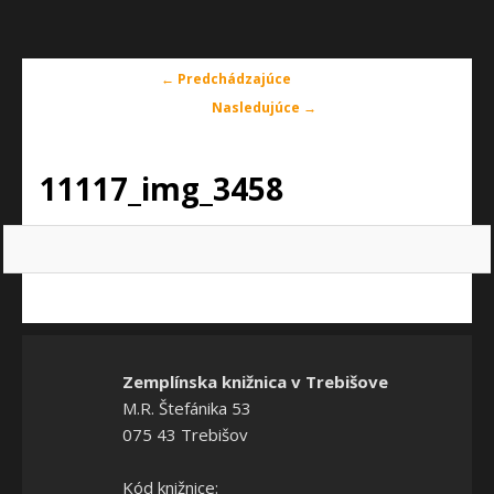
Navigácia
← Predchádzajúce
v
Nasledujúce →
obrázkoch
11117_img_3458
Zemplínska knižnica v Trebišove
M.R. Štefánika 53
075 43 Trebišov
Kód knižnice: