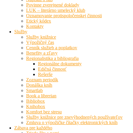
Povinne zverejnené doklady
LUK – literárno umelecký klub
Oznamovanie protispoločenskej činnosti
Etický kódex
Kontakty
Služby
Služby knižnice
Výpožičný čas
Cenník služieb a poplatkov
Benefity a zľavy
Regionalistika a bibliografia
Regionálne dokumenty
Edičná činnosť
Rešerše
Zoznam periodík
Donáška kníh
Smartlab
Book a librerian
Bibliobox
Knihobox
Komfort bez stresu
Služby knižnice pre znevýhodnených používateľov
Zmluva o výpožičke čítačky elektronických kníh
Zábava pre každého