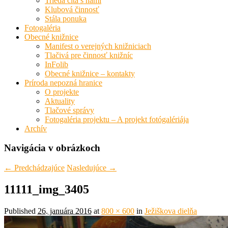
Trieda číta s nami
Klubová činnosť
Stála ponuka
Fotogaléria
Obecné knižnice
Manifest o verejných knižniciach
Tlačivá pre činnosť knižníc
InFolib
Obecné knižnice – kontakty
Príroda nepozná hranice
O projekte
Aktuality
Tlačové správy
Fotogaléria projektu – A projekt fotógalériája
Archív
Navigácia v obrázkoch
← Predchádzajúce
Nasledujúce →
11111_img_3405
Published
26. januára 2016
at
800 × 600
in
Ježiškova dielňa