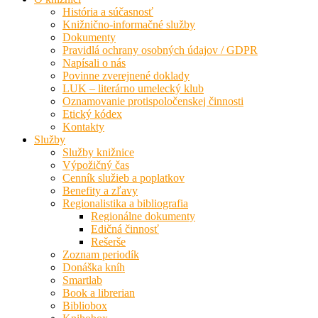
História a súčasnosť
Knižnično-informačné služby
Dokumenty
Pravidlá ochrany osobných údajov / GDPR
Napísali o nás
Povinne zverejnené doklady
LUK – literárno umelecký klub
Oznamovanie protispoločenskej činnosti
Etický kódex
Kontakty
Služby
Služby knižnice
Výpožičný čas
Cenník služieb a poplatkov
Benefity a zľavy
Regionalistika a bibliografia
Regionálne dokumenty
Edičná činnosť
Rešerše
Zoznam periodík
Donáška kníh
Smartlab
Book a librerian
Bibliobox