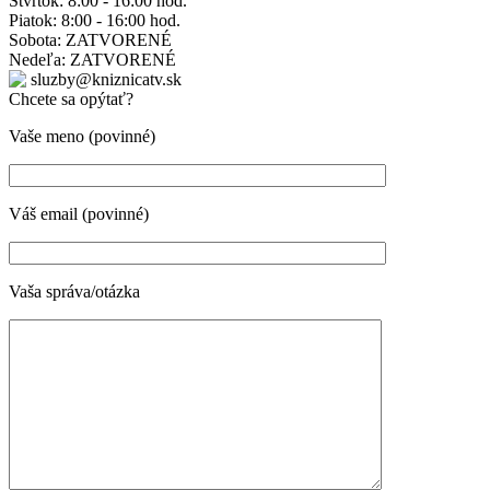
Štvrtok: 8:00 - 16:00 hod.
Piatok: 8:00 - 16:00 hod.
Sobota: ZATVORENÉ
Nedeľa: ZATVORENÉ
sluzby@kniznicatv.sk
Chcete sa opýtať?
Vaše meno (povinné)
Váš email (povinné)
Vaša správa/otázka