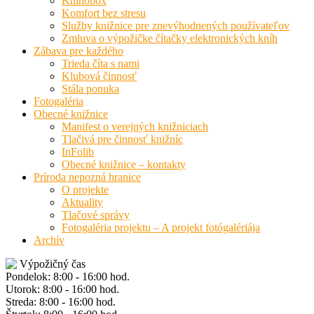
Knihobox
Komfort bez stresu
Služby knižnice pre znevýhodnených používateľov
Zmluva o výpožičke čítačky elektronických kníh
Zábava pre každého
Trieda číta s nami
Klubová činnosť
Stála ponuka
Fotogaléria
Obecné knižnice
Manifest o verejných knižniciach
Tlačivá pre činnosť knižníc
InFolib
Obecné knižnice – kontakty
Príroda nepozná hranice
O projekte
Aktuality
Tlačové správy
Fotogaléria projektu – A projekt fotógalériája
Archív
Výpožičný čas
Pondelok: 8:00 - 16:00 hod.
Utorok: 8:00 - 16:00 hod.
Streda: 8:00 - 16:00 hod.