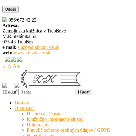
056/672 42 22
Adresa:
Zemplínska knižnica v Trebišove
M.R.Štefánika 53
075 43 Trebišov
e-mail:
sluzby@kniznicatv.sk
web:
www.kniznicatv.sk
A+
A
A-
Hľadať
Domov
O knižnici
História a súčasnosť
Knižnično-informačné služby
Dokumenty
Pravidlá ochrany osobných údajov / GDPR
Napísali o nás