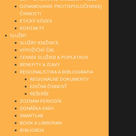
OZNAMOVANIE PROTISPOLOČENSKEJ
ČINNOSTI
ETICKÝ KÓDEX
KONTAKTY
SLUŽBY
SLUŽBY KNIŽNICE
VÝPOŽIČNÝ ČAS
CENNÍK SLUŽIEB A POPLATKOV
BENEFITY A ZĽAVY
REGIONALISTIKA A BIBLIOGRAFIA
REGIONÁLNE DOKUMENTY
EDIČNÁ ČINNOSŤ
REŠERŠE
ZOZNAM PERIODÍK
DONÁŠKA KNÍH
SMARTLAB
BOOK A LIBRERIAN
BIBLIOBOX