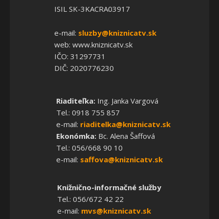
ISIL SK-3KACRA03917
e-mail:
sluzby@kniznicatv.sk
web: www.kniznicatv.sk
IČO: 31297731
DIČ: 2020776230
Riaditeľka:
Ing. Janka Vargová
Tel.: 0918 755 857
e-mail:
riaditelka@kniznicatv.sk
Ekonómka:
Bc. Alena Šaffová
Tel.: 056/668 90 10
e-mail:
saffova@kniznicatv.sk
Knižnično-informačné služby
Tel.: 056/672 42 22
e-mail:
mvs@kniznicatv.sk