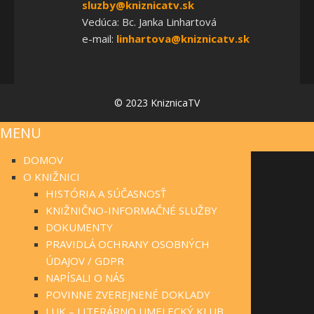
sluzby@kniznicatv.sk
Vedúca: Bc. Janka Linhartová
e-mail:
linhartova@kniznicatv.sk
© 2023 KniznicaTV
MENU
DOMOV
O KNIŽNICI
HISTÓRIA A SÚČASNOSŤ
KNIŽNIČNO-INFORMAČNÉ SLUŽBY
DOKUMENTY
PRAVIDLÁ OCHRANY OSOBNÝCH
ÚDAJOV / GDPR
NAPÍSALI O NÁS
POVINNE ZVEREJNENÉ DOKLADY
LUK – LITERÁRNO UMELECKÝ KLUB