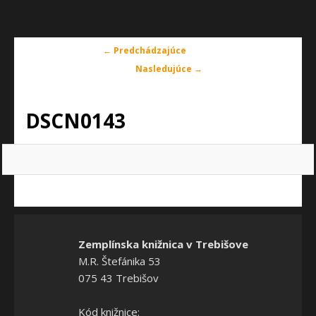
Navigácia
← Predchádzajúce
v
Nasledujúce →
obrázkoch
DSCN0143
Zemplínska knižnica v Trebišove
M.R. Štefánika 53
075 43 Trebišov
Kód knižnice: