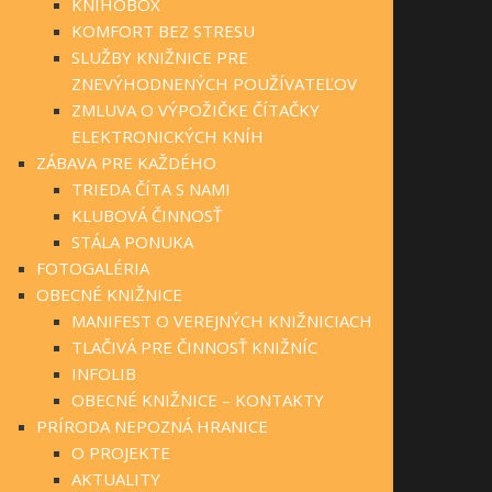
KNIHOBOX
KOMFORT BEZ STRESU
SLUŽBY KNIŽNICE PRE
ZNEVÝHODNENÝCH POUŽÍVATEĽOV
ZMLUVA O VÝPOŽIČKE ČÍTAČKY
ELEKTRONICKÝCH KNÍH
ZÁBAVA PRE KAŽDÉHO
TRIEDA ČÍTA S NAMI
KLUBOVÁ ČINNOSŤ
STÁLA PONUKA
FOTOGALÉRIA
OBECNÉ KNIŽNICE
MANIFEST O VEREJNÝCH KNIŽNICIACH
TLAČIVÁ PRE ČINNOSŤ KNIŽNÍC
INFOLIB
OBECNÉ KNIŽNICE – KONTAKTY
PRÍRODA NEPOZNÁ HRANICE
O PROJEKTE
AKTUALITY