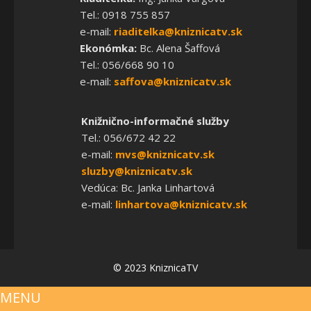
Tel.: 0918 755 857
e-mail:
riaditelka@kniznicatv.sk
Ekonómka:
Bc. Alena Šaffová
Tel.: 056/668 90 10
e-mail:
saffova@kniznicatv.sk
Knižnično-informačné služby
Tel.: 056/672 42 22
e-mail:
mvs@kniznicatv.sk
sluzby@kniznicatv.sk
Vedúca: Bc. Janka Linhartová
e-mail:
linhartova@kniznicatv.sk
© 2023 KniznicaTV
MENU