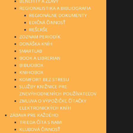
BENEFITY A ZĽAVY
REGIONALISTIKA A BIBLIOGRAFIA
REGIONÁLNE DOKUMENTY
EDIČNÁ ČINNOSŤ
REŠERŠE
ZOZNAM PERIODÍK
DONÁŠKA KNÍH
SMARTLAB
BOOK A LIBRERIAN
BIBLIOBOX
KNIHOBOX
KOMFORT BEZ STRESU
SLUŽBY KNIŽNICE PRE
ZNEVÝHODNENÝCH POUŽÍVATEĽOV
ZMLUVA O VÝPOŽIČKE ČÍTAČKY
ELEKTRONICKÝCH KNÍH
ZÁBAVA PRE KAŽDÉHO
TRIEDA ČÍTA S NAMI
KLUBOVÁ ČINNOSŤ