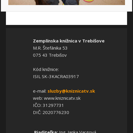
Zemplínska knižnica v Trebišove
M.R. Štefánika 53
075 43 Trebišov
Kód knižnice:
ISIL SK-3KACRA03917
e-mail:
sluzby@kniznicatv.sk
web: www.kniznicatv.sk
IČO: 31297731
DIČ: 2020776230
Riaditeľka:
Ing. Janka Vargová