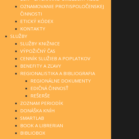
OZNAMOVANIE PROTISPOLOČENSKEJ
ČINNOSTI
ETICKÝ KÓDEX
KONTAKTY
SLUŽBY
SLUŽBY KNIŽNICE
VÝPOŽIČNÝ ČAS
CENNÍK SLUŽIEB A POPLATKOV
BENEFITY A ZĽAVY
REGIONALISTIKA A BIBLIOGRAFIA
REGIONÁLNE DOKUMENTY
EDIČNÁ ČINNOSŤ
REŠERŠE
ZOZNAM PERIODÍK
DONÁŠKA KNÍH
SMARTLAB
BOOK A LIBRERIAN
BIBLIOBOX