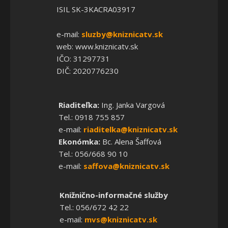
ISIL SK-3KACRA03917
e-mail:
sluzby@kniznicatv.sk
web: www.kniznicatv.sk
IČO: 31297731
DIČ: 2020776230
Riaditeľka:
Ing. Janka Vargová
Tel.: 0918 755 857
e-mail:
riaditelka@kniznicatv.sk
Ekonómka:
Bc. Alena Šaffová
Tel.: 056/668 90 10
e-mail:
saffova@kniznicatv.sk
Knižnično-informačné služby
Tel.: 056/672 42 22
e-mail:
mvs@kniznicatv.sk