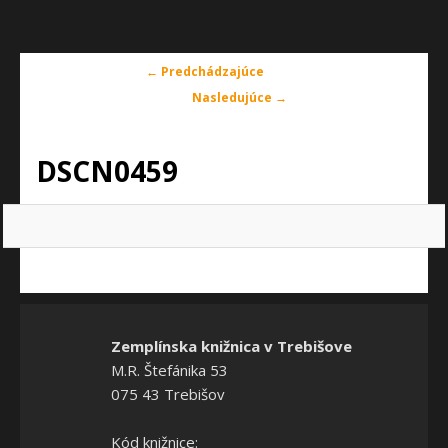
Navigácia
← Predchádzajúce
v
Nasledujúce →
obrázkoch
DSCN0459
Zemplínska knižnica v Trebišove
M.R. Štefánika 53
075 43 Trebišov
Kód knižnice: