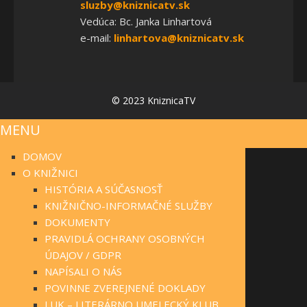
sluzby@kniznicatv.sk
Vedúca: Bc. Janka Linhartová
e-mail:
linhartova@kniznicatv.sk
© 2023 KniznicaTV
MENU
DOMOV
O KNIŽNICI
HISTÓRIA A SÚČASNOSŤ
KNIŽNIČNO-INFORMAČNÉ SLUŽBY
DOKUMENTY
PRAVIDLÁ OCHRANY OSOBNÝCH
ÚDAJOV / GDPR
NAPÍSALI O NÁS
POVINNE ZVEREJNENÉ DOKLADY
LUK – LITERÁRNO UMELECKÝ KLUB