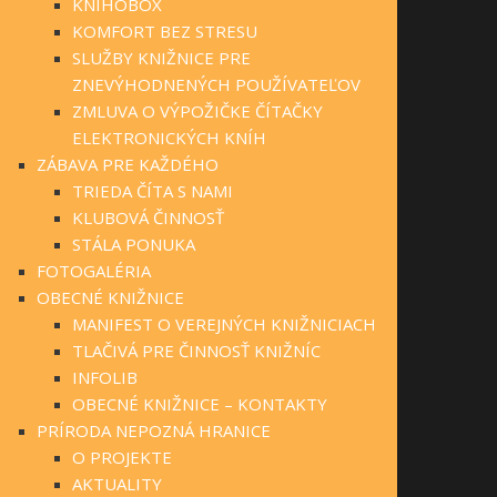
KNIHOBOX
KOMFORT BEZ STRESU
SLUŽBY KNIŽNICE PRE
ZNEVÝHODNENÝCH POUŽÍVATEĽOV
ZMLUVA O VÝPOŽIČKE ČÍTAČKY
ELEKTRONICKÝCH KNÍH
ZÁBAVA PRE KAŽDÉHO
TRIEDA ČÍTA S NAMI
KLUBOVÁ ČINNOSŤ
STÁLA PONUKA
FOTOGALÉRIA
OBECNÉ KNIŽNICE
MANIFEST O VEREJNÝCH KNIŽNICIACH
TLAČIVÁ PRE ČINNOSŤ KNIŽNÍC
INFOLIB
OBECNÉ KNIŽNICE – KONTAKTY
PRÍRODA NEPOZNÁ HRANICE
O PROJEKTE
AKTUALITY