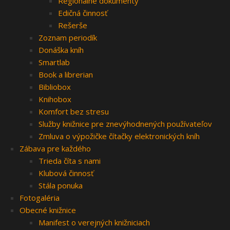
Regionálne dokumenty
Edičná činnosť
Rešerše
Zoznam periodík
Donáška kníh
Smartlab
Book a librerian
Bibliobox
Knihobox
Komfort bez stresu
Služby knižnice pre znevýhodnených používateľov
Zmluva o výpožičke čítačky elektronických kníh
Zábava pre každého
Trieda číta s nami
Klubová činnosť
Stála ponuka
Fotogaléria
Obecné knižnice
Manifest o verejných knižniciach