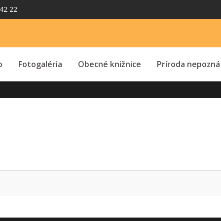
42 22
o
Fotogaléria
Obecné knižnice
Príroda nepozná