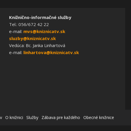
Knižnično-informačné služby
Tel.: 056/672 42 22
e-mail:
mvs@kniznicatv.sk
sluzby@kniznicatv.sk
Vedúca: Bc. Janka Linhartová
e-mail:
linhartova@kniznicatv.sk
v
O knižnici
Služby
Zábava pre každého
Obecné knižnice