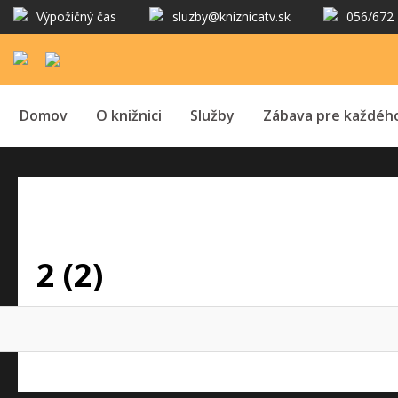
Výpožičný čas
sluzby@kniznicatv.sk
056/672 
Domov
O knižnici
Služby
Zábava pre každéh
2 (2)