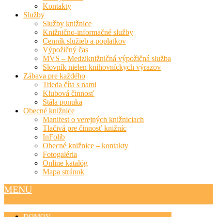
Kontakty
Služby
Služby knižnice
Knižnično-informačné služby
Cenník služieb a poplatkov
Výpožičný čas
MVS – Medziknižničná výpožičná služba
Slovník nielen knihovníckych výrazov
Zábava pre každého
Trieda číta s nami
Klubová činnosť
Stála ponuka
Obecné knižnice
Manifest o verejných knižniciach
Tlačivá pre činnosť knižníc
InFolib
Obecné knižnice – kontakty
Fotogaléria
Online katalóg
Mapa stránok
MENU
DOMOV