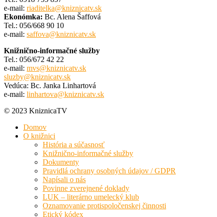
e-mail:
riaditelka@kniznicatv.sk
Ekonómka:
Bc. Alena Šaffová
Tel.: 056/668 90 10
e-mail:
saffova@kniznicatv.sk
Knižnično-informačné služby
Tel.: 056/672 42 22
e-mail:
mvs@kniznicatv.sk
sluzby@kniznicatv.sk
Vedúca: Bc. Janka Linhartová
e-mail:
linhartova@kniznicatv.sk
© 2023 KniznicaTV
Domov
O knižnici
História a súčasnosť
Knižnično-informačné služby
Dokumenty
Pravidlá ochrany osobných údajov / GDPR
Napísali o nás
Povinne zverejnené doklady
LUK – literárno umelecký klub
Oznamovanie protispoločenskej činnosti
Etický kódex