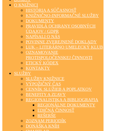
O KNIŽNICI
HISTÓRIA A SÚČASNOSŤ
KNIŽNIČNO-INFORMAČNÉ SLUŽBY
DOKUMENTY
PRAVIDLÁ OCHRANY OSOBNÝCH
ÚDAJOV / GDPR
NAPÍSALI O NÁS
POVINNE ZVEREJNENÉ DOKLADY
LUK – LITERÁRNO UMELECKÝ KLUB
OZNAMOVANIE
PROTISPOLOČENSKEJ ČINNOSTI
ETICKÝ KÓDEX
KONTAKTY
SLUŽBY
SLUŽBY KNIŽNICE
VÝPOŽIČNÝ ČAS
CENNÍK SLUŽIEB A POPLATKOV
BENEFITY A ZĽAVY
REGIONALISTIKA A BIBLIOGRAFIA
REGIONÁLNE DOKUMENTY
EDIČNÁ ČINNOSŤ
REŠERŠE
ZOZNAM PERIODÍK
DONÁŠKA KNÍH