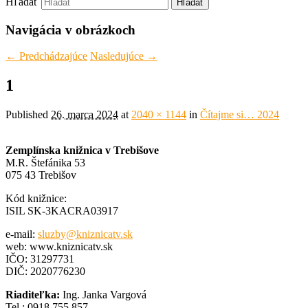
Hľadať
Navigácia v obrázkoch
← Predchádzajúce
Nasledujúce →
1
Published
26. marca 2024
at
2040 × 1144
in
Čítajme si… 2024
Zemplínska knižnica v Trebišove
M.R. Štefánika 53
075 43 Trebišov
Kód knižnice:
ISIL SK-3KACRA03917
e-mail:
sluzby@kniznicatv.sk
web: www.kniznicatv.sk
IČO: 31297731
DIČ: 2020776230
Riaditeľka:
Ing. Janka Vargová
Tel.: 0918 755 857