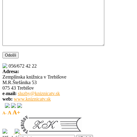
056/672 42 22
Adresa:
Zemplínska knižnica v Trebišove
M.R.Štefánika 53
075 43 Trebišov
e-mail:
sluzby@kniznicatv.sk
web:
www.kniznicatv.sk
A+
A
A-