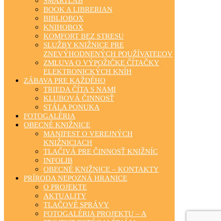
SMARTLAB
BOOK A LIBRERIAN
BIBLIOBOX
KNIHOBOX
KOMFORT BEZ STRESU
SLUŽBY KNIŽNICE PRE
ZNEVÝHODNENÝCH POUŽÍVATEĽOV
ZMLUVA O VÝPOŽIČKE ČÍTAČKY
ELEKTRONICKÝCH KNÍH
ZÁBAVA PRE KAŽDÉHO
TRIEDA ČÍTA S NAMI
KLUBOVÁ ČINNOSŤ
STÁLA PONUKA
FOTOGALÉRIA
OBECNÉ KNIŽNICE
MANIFEST O VEREJNÝCH
KNIŽNICIACH
TLAČIVÁ PRE ČINNOSŤ KNIŽNÍC
INFOLIB
OBECNÉ KNIŽNICE – KONTAKTY
PRÍRODA NEPOZNÁ HRANICE
O PROJEKTE
AKTUALITY
TLAČOVÉ SPRÁVY
FOTOGALÉRIA PROJEKTU – A