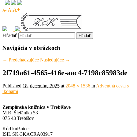
A+
A
A-
Hľadať
Navigácia v obrázkoch
← Predchádzajúce
Nasledujúce →
2f719a61-4565-416e-aac4-7198c85983de
Published
18. decembra 2025
at
2048 × 1536
in
Adventná cesta s
ikonami
Zemplínska knižnica v Trebišove
M.R. Štefánika 53
075 43 Trebišov
Kód knižnice:
ISIL SK-3KACRA03917