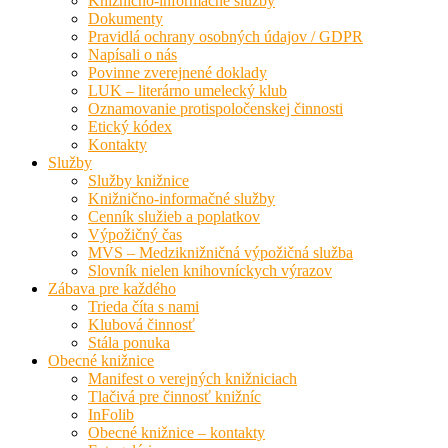
Knižnično-informačné služby
Dokumenty
Pravidlá ochrany osobných údajov / GDPR
Napísali o nás
Povinne zverejnené doklady
LUK – literárno umelecký klub
Oznamovanie protispoločenskej činnosti
Etický kódex
Kontakty
Služby
Služby knižnice
Knižnično-informačné služby
Cenník služieb a poplatkov
Výpožičný čas
MVS – Medziknižničná výpožičná služba
Slovník nielen knihovníckych výrazov
Zábava pre každého
Trieda číta s nami
Klubová činnosť
Stála ponuka
Obecné knižnice
Manifest o verejných knižniciach
Tlačivá pre činnosť knižníc
InFolib
Obecné knižnice – kontakty