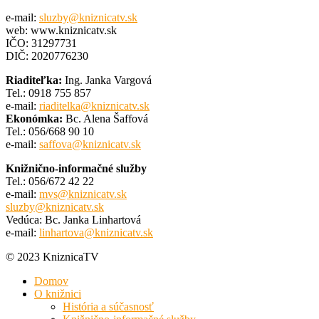
e-mail:
sluzby@kniznicatv.sk
web: www.kniznicatv.sk
IČO: 31297731
DIČ: 2020776230
Riaditeľka:
Ing. Janka Vargová
Tel.: 0918 755 857
e-mail:
riaditelka@kniznicatv.sk
Ekonómka:
Bc. Alena Šaffová
Tel.: 056/668 90 10
e-mail:
saffova@kniznicatv.sk
Knižnično-informačné služby
Tel.: 056/672 42 22
e-mail:
mvs@kniznicatv.sk
sluzby@kniznicatv.sk
Vedúca: Bc. Janka Linhartová
e-mail:
linhartova@kniznicatv.sk
© 2023 KniznicaTV
Domov
O knižnici
História a súčasnosť