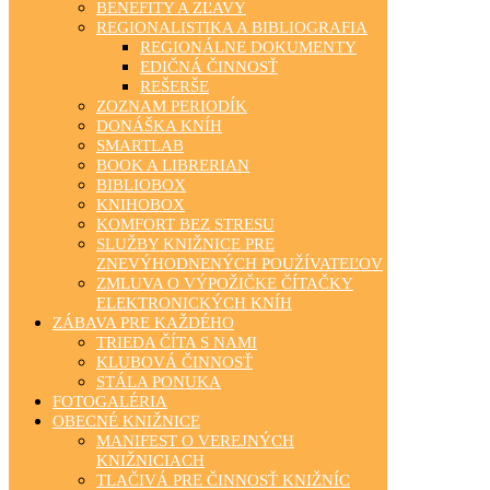
BENEFITY A ZĽAVY
REGIONALISTIKA A BIBLIOGRAFIA
REGIONÁLNE DOKUMENTY
EDIČNÁ ČINNOSŤ
REŠERŠE
ZOZNAM PERIODÍK
DONÁŠKA KNÍH
SMARTLAB
BOOK A LIBRERIAN
BIBLIOBOX
KNIHOBOX
KOMFORT BEZ STRESU
SLUŽBY KNIŽNICE PRE
ZNEVÝHODNENÝCH POUŽÍVATEĽOV
ZMLUVA O VÝPOŽIČKE ČÍTAČKY
ELEKTRONICKÝCH KNÍH
ZÁBAVA PRE KAŽDÉHO
TRIEDA ČÍTA S NAMI
KLUBOVÁ ČINNOSŤ
STÁLA PONUKA
FOTOGALÉRIA
OBECNÉ KNIŽNICE
MANIFEST O VEREJNÝCH
KNIŽNICIACH
TLAČIVÁ PRE ČINNOSŤ KNIŽNÍC