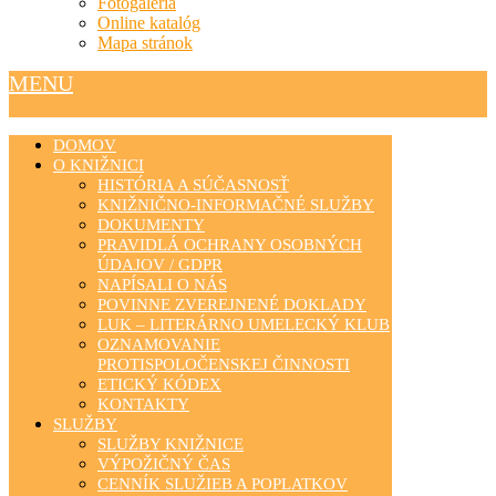
Fotogaléria
Online katalóg
Mapa stránok
MENU
DOMOV
O KNIŽNICI
HISTÓRIA A SÚČASNOSŤ
KNIŽNIČNO-INFORMAČNÉ SLUŽBY
DOKUMENTY
PRAVIDLÁ OCHRANY OSOBNÝCH
ÚDAJOV / GDPR
NAPÍSALI O NÁS
POVINNE ZVEREJNENÉ DOKLADY
LUK – LITERÁRNO UMELECKÝ KLUB
OZNAMOVANIE
PROTISPOLOČENSKEJ ČINNOSTI
ETICKÝ KÓDEX
KONTAKTY
SLUŽBY
SLUŽBY KNIŽNICE
VÝPOŽIČNÝ ČAS
CENNÍK SLUŽIEB A POPLATKOV