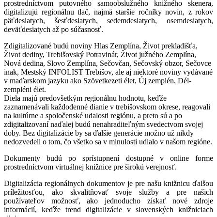
prostredníctvom putovného samoobslužného knižného skenera,
digitalizujú regionálnu tlač, najmä staršie ročníky novín, z rokov
päťdesiatych, šesťdesiatych, sedemdesiatych, osemdesiatych,
deväťdesiatych až po súčasnosť.
Zdigitalizované budú noviny Hlas Zemplína, Život prekladišťa,
Život dediny, Trebišovský Potravinár, Život južného Zemplína,
Nová dedina, Slovo Zemplína, Sečovčan, Sečovský obzor, Sečovce
inak, Mestský INFOLIST Trebišov, ale aj niektoré noviny vydávané
v maďarskom jazyku ako Szövetkezeti élet, Új zemplén, Dél-
zempléni élet.
Diela majú predovšetkým regionálnu hodnotu, keďže
zaznamenávali každodenné dianie v trebišovskom okrese, reagovali
na kultúrne a spoločenské udalosti regiónu, a preto sú a po
zdigitalizovaní naďalej budú nenahraditeľným svedectvom svojej
doby. Bez digitalizácie by sa ďalšie generácie možno už nikdy
nedozvedeli o tom, čo všetko sa v minulosti udialo v našom regióne.
Dokumenty budú po sprístupnení dostupné v online forme
prostredníctvom virtuálnej knižnice pre širokú verejnosť.
Digitalizácia regionálnych dokumentov je pre našu knižnicu ďalšou
príležitosťou, ako skvalitňovať svoje služby a pre našich
používateľov možnosť, ako jednoducho získať nové zdroje
informácií, keďže trend digitalizácie v slovenských knižniciach