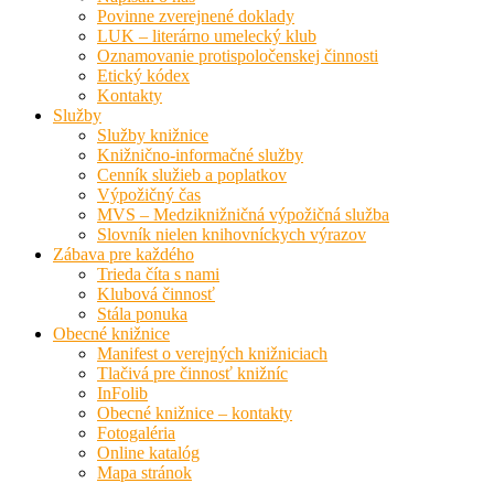
Povinne zverejnené doklady
LUK – literárno umelecký klub
Oznamovanie protispoločenskej činnosti
Etický kódex
Kontakty
Služby
Služby knižnice
Knižnično-informačné služby
Cenník služieb a poplatkov
Výpožičný čas
MVS – Medziknižničná výpožičná služba
Slovník nielen knihovníckych výrazov
Zábava pre každého
Trieda číta s nami
Klubová činnosť
Stála ponuka
Obecné knižnice
Manifest o verejných knižniciach
Tlačivá pre činnosť knižníc
InFolib
Obecné knižnice – kontakty
Fotogaléria
Online katalóg
Mapa stránok