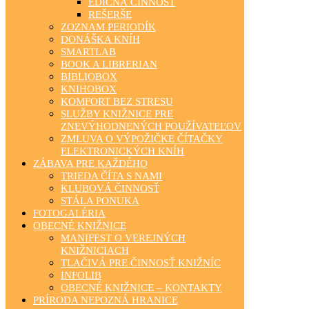
EDIČNÁ ČINNOSŤ
REŠERŠE
ZOZNAM PERIODÍK
DONÁŠKA KNÍH
SMARTLAB
BOOK A LIBRERIAN
BIBLIOBOX
KNIHOBOX
KOMFORT BEZ STRESU
SLUŽBY KNIŽNICE PRE
ZNEVÝHODNENÝCH POUŽÍVATEĽOV
ZMLUVA O VÝPOŽIČKE ČÍTAČKY
ELEKTRONICKÝCH KNÍH
ZÁBAVA PRE KAŽDÉHO
TRIEDA ČÍTA S NAMI
KLUBOVÁ ČINNOSŤ
STÁLA PONUKA
FOTOGALÉRIA
OBECNÉ KNIŽNICE
MANIFEST O VEREJNÝCH
KNIŽNICIACH
TLAČIVÁ PRE ČINNOSŤ KNIŽNÍC
INFOLIB
OBECNÉ KNIŽNICE – KONTAKTY
PRÍRODA NEPOZNÁ HRANICE