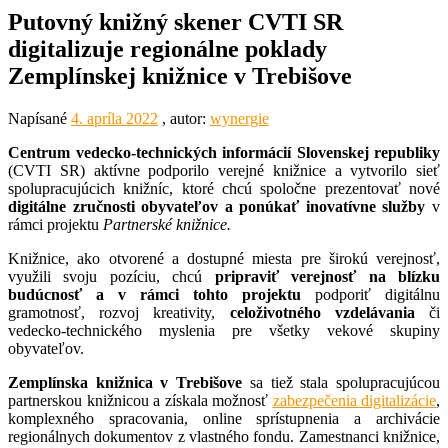
Putovný knižný skener CVTI SR
digitalizuje regionálne poklady
Zemplínskej knižnice v Trebišove
Napísané
4. apríla 2022
, autor:
wynergie
Centrum vedecko-technických informácií Slovenskej republiky
(CVTI SR) aktívne podporilo verejné knižnice a vytvorilo sieť
spolupracujúcich knižníc, ktoré chcú spoločne prezentovať nové
digitálne zručnosti obyvateľov a ponúkať inovatívne služby
v
rámci projektu
Partnerské knižnice.
Knižnice, ako otvorené a dostupné miesta pre širokú verejnosť,
využili svoju pozíciu, chcú
pripraviť verejnosť na blízku
budúcnosť a v rámci tohto projektu
podporiť digitálnu
gramotnosť, rozvoj kreativity,
celoživotného vzdelávania
či
vedecko-technického myslenia pre všetky vekové skupiny
obyvateľov.
Zemplínska knižnica v Trebišove
sa tiež stala spolupracujúcou
partnerskou knižnicou a získala možnosť
zabezpečenia digitalizácie
,
komplexného spracovania, online sprístupnenia a archivácie
regionálnych dokumentov z vlastného fondu. Zamestnanci knižnice,