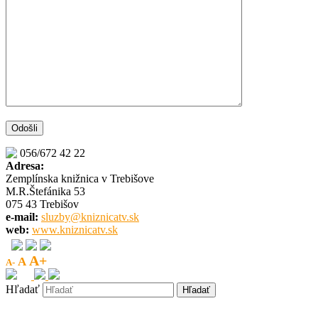
056/672 42 22
Adresa:
Zemplínska knižnica v Trebišove
M.R.Štefánika 53
075 43 Trebišov
e-mail:
sluzby@kniznicatv.sk
web:
www.kniznicatv.sk
A+
A
A-
Hľadať