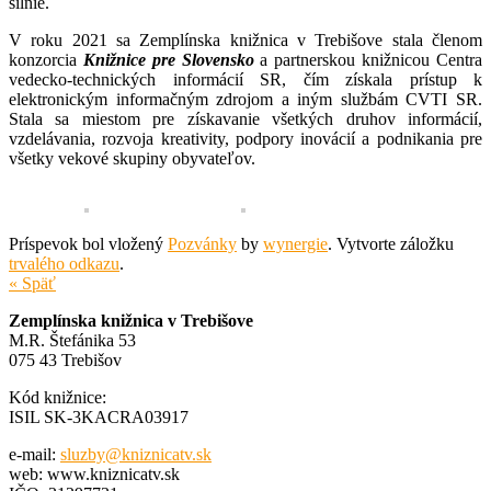
silnie.
V roku 2021 sa Zemplínska knižnica v Trebišove stala členom
konzorcia
Knižnice pre Slovensko
a partnerskou knižnicou Centra
vedecko-technických informácií SR, čím získala prístup k
elektronickým informačným zdrojom a iným službám CVTI SR.
Stala sa miestom pre získavanie všetkých druhov informácií,
vzdelávania, rozvoja kreativity, podpory inovácií a podnikania pre
všetky vekové skupiny obyvateľov.
Príspevok bol vložený
Pozvánky
by
wynergie
. Vytvorte záložku
trvalého odkazu
.
« Späť
Zemplínska knižnica v Trebišove
M.R. Štefánika 53
075 43 Trebišov
Kód knižnice:
ISIL SK-3KACRA03917
e-mail:
sluzby@kniznicatv.sk
web: www.kniznicatv.sk