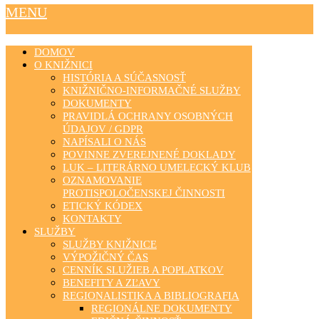
MENU
DOMOV
O KNIŽNICI
HISTÓRIA A SÚČASNOSŤ
KNIŽNIČNO-INFORMAČNÉ SLUŽBY
DOKUMENTY
PRAVIDLÁ OCHRANY OSOBNÝCH
ÚDAJOV / GDPR
NAPÍSALI O NÁS
POVINNE ZVEREJNENÉ DOKLADY
LUK – LITERÁRNO UMELECKÝ KLUB
OZNAMOVANIE
PROTISPOLOČENSKEJ ČINNOSTI
ETICKÝ KÓDEX
KONTAKTY
SLUŽBY
SLUŽBY KNIŽNICE
VÝPOŽIČNÝ ČAS
CENNÍK SLUŽIEB A POPLATKOV
BENEFITY A ZĽAVY
REGIONALISTIKA A BIBLIOGRAFIA
REGIONÁLNE DOKUMENTY