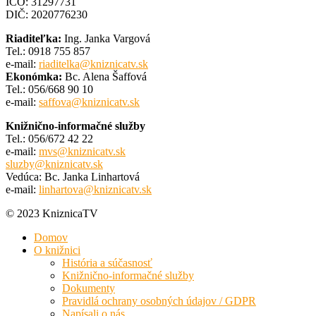
IČO: 31297731
DIČ: 2020776230
Riaditeľka:
Ing. Janka Vargová
Tel.: 0918 755 857
e-mail:
riaditelka@kniznicatv.sk
Ekonómka:
Bc. Alena Šaffová
Tel.: 056/668 90 10
e-mail:
saffova@kniznicatv.sk
Knižnično-informačné služby
Tel.: 056/672 42 22
e-mail:
mvs@kniznicatv.sk
sluzby@kniznicatv.sk
Vedúca: Bc. Janka Linhartová
e-mail:
linhartova@kniznicatv.sk
© 2023 KniznicaTV
Domov
O knižnici
História a súčasnosť
Knižnično-informačné služby
Dokumenty
Pravidlá ochrany osobných údajov / GDPR
Napísali o nás