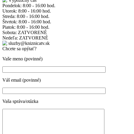
Výpožičný čas
Pondelok: 8:00 - 16:00 hod.
Utorok: 8:00 - 16:00 hod.
Streda: 8:00 - 16:00 hod.
Štvrtok: 8:00 - 16:00 hod.
Piatok: 8:00 - 16:00 hod.
Sobota: ZATVORENÉ
Nedeľa: ZATVORENÉ
sluzby@kniznicatv.sk
Chcete sa opýtať?
Vaše meno (povinné)
Váš email (povinné)
Vaša správa/otázka