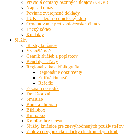
Pravidlá ochrany osobných údajov / GDPR
Napísali o nás
Povinne zverejnené doklady
LUK – literárno umelecký klub
Oznamovanie protispoločenskej činnosti
Etický kódex
Kontakty
Služby
Služby knižnice
Výpožičný čas
Cenník služieb a poplatkov
Benefity a zľavy
Regionalistika a bibliografia
Regionálne dokumenty
Edičná činnosť
Rešerše
Zoznam periodík
Donáška kníh
Smartlab
Book a librerian
Bibliobox
Knihobox
Komfort bez stresu
Služby knižnice pre znevýhodnených používateľov
Zmluva o výpožičke čítačky elektronických kníh