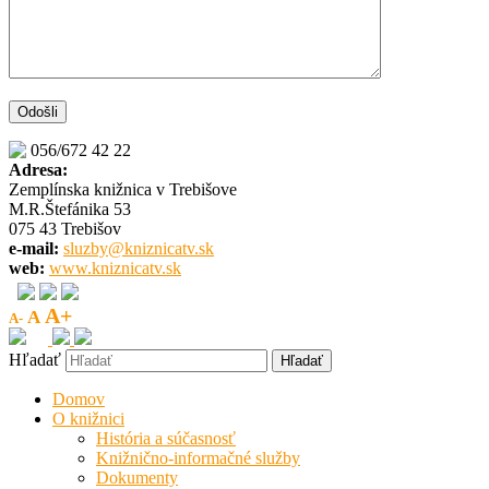
056/672 42 22
Adresa:
Zemplínska knižnica v Trebišove
M.R.Štefánika 53
075 43 Trebišov
e-mail:
sluzby@kniznicatv.sk
web:
www.kniznicatv.sk
A+
A
A-
Hľadať
Domov
O knižnici
História a súčasnosť
Knižnično-informačné služby
Dokumenty