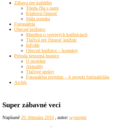
Zábava pre každého
Trieda číta s nami
Klubová činnosť
Stála ponuka
Fotogaléria
Obecné knižnice
Manifest o verejných knižniciach
Tlačivá pre činnosť knižníc
InFolib
Obecné knižnice – kontakty
Príroda nepozná hranice
O projekte
Aktuality
Tlačové správy
Fotogaléria projektu – A projekt fotógalériája
Archív
Super zábavné veci
Napísané
29. februára 2016
, autor:
wynergie