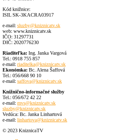
Kód knižnice:
ISIL SK-3KACRA03917
e-mail:
sluzby@kniznicatv.sk
web: www.kniznicatv.sk
IČO: 31297731
DIČ: 2020776230
Riaditeľka:
Ing. Janka Vargová
Tel.: 0918 755 857
e-mail:
riaditelka@kniznicatv.sk
Ekonómka:
Bc. Alena Šaffová
Tel.: 056/668 90 10
e-mail:
saffova@kniznicatv.sk
Knižnično-informačné služby
Tel.: 056/672 42 22
e-mail:
mvs@kniznicatv.sk
sluzby@kniznicatv.sk
Vedúca: Bc. Janka Linhartová
e-mail:
linhartova@kniznicatv.sk
© 2023 KniznicaTV