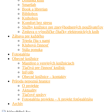
Donáška kníh
Smartlab
Book a librerian
Bibliobox
Knihobox
Komfort bez stresu
Služby knižnice pre znevýhodnených používateľov
Zmluva o výpožičke čítačky elektronických kníh
Zábava pre každého
Trieda číta s nami
Klubová činnosť
Stála ponuka
Fotogaléria
Obecné knižnice
Manifest o verejných knižniciach
Tlačivá pre činnosť knižníc
InFolib
Obecné knižnice – kontakty
Príroda nepozná hranice
O projekte
Aktuality
Tlačové správy
Fotogaléria projektu – A projekt fotógalériája
Archív