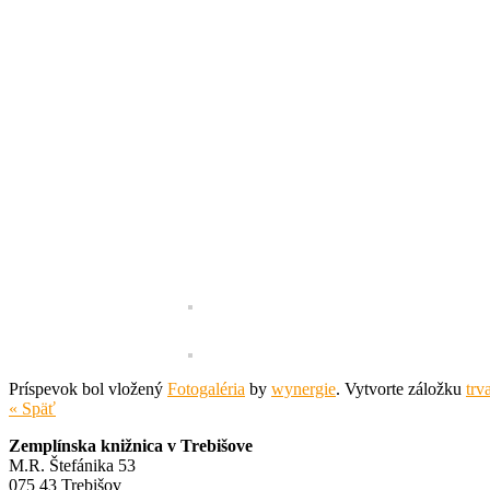
Príspevok bol vložený
Fotogaléria
by
wynergie
. Vytvorte záložku
trv
« Späť
Zemplínska knižnica v Trebišove
M.R. Štefánika 53
075 43 Trebišov