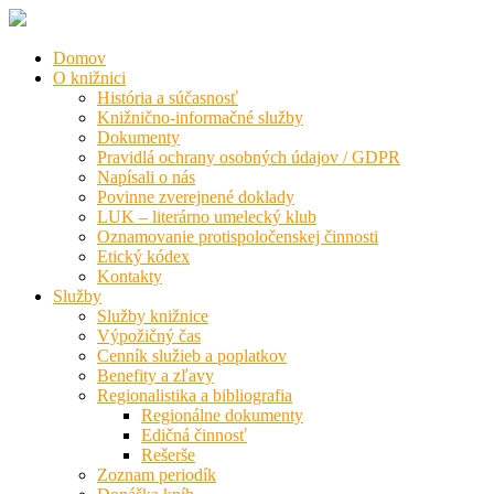
Domov
O knižnici
História a súčasnosť
Knižnično-informačné služby
Dokumenty
Pravidlá ochrany osobných údajov / GDPR
Napísali o nás
Povinne zverejnené doklady
LUK – literárno umelecký klub
Oznamovanie protispoločenskej činnosti
Etický kódex
Kontakty
Služby
Služby knižnice
Výpožičný čas
Cenník služieb a poplatkov
Benefity a zľavy
Regionalistika a bibliografia
Regionálne dokumenty
Edičná činnosť
Rešerše
Zoznam periodík